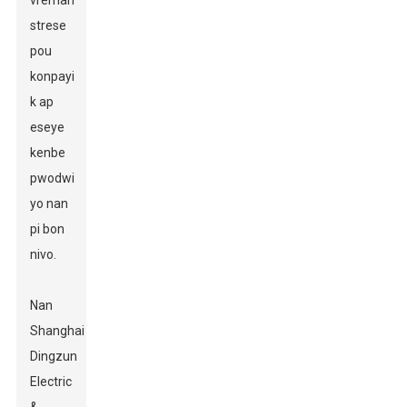
vrèman
strese
pou
konpayi
k ap
eseye
kenbe
pwodwi
yo nan
pi bon
nivo.
Nan
Shanghai
Dingzun
Electric