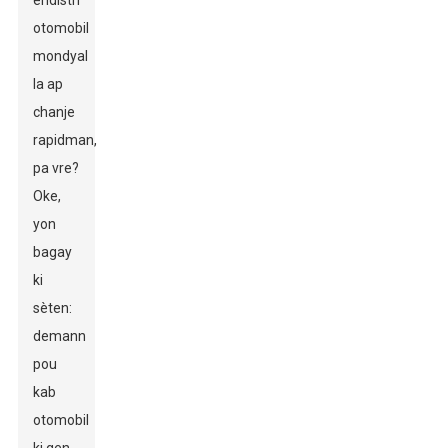
endistri
otomobil
mondyal
la ap
chanje
rapidman,
pa vre?
Oke,
yon
bagay
ki
sèten:
demann
pou
kab
otomobil