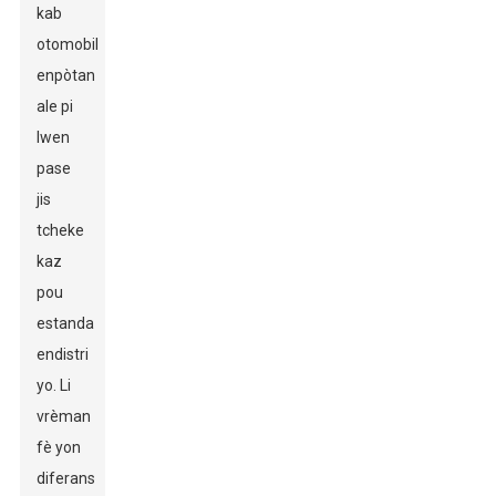
kab
otomobil
enpòtan
ale pi
lwen
pase
jis
tcheke
kaz
pou
estanda
endistri
yo. Li
vrèman
fè yon
diferans