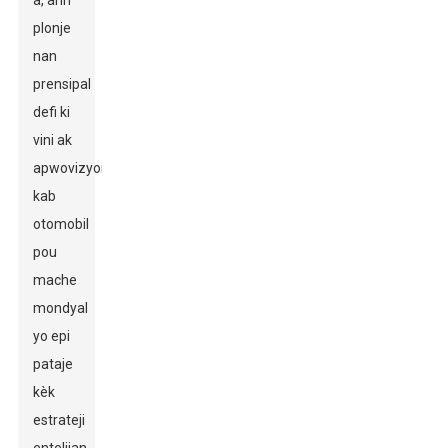
a, ann
plonje
nan
prensipal
defi ki
vini ak
apwovizyonman
kab
otomobil
pou
mache
mondyal
yo epi
pataje
kèk
estrateji