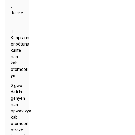
[
Kache
]
1
Konprann
enpòtans
kalite
nan
kab
otomobil
yo
2 gwo
defi ki
genyen
nan
apwovizyonman
kab
otomobil
atravè