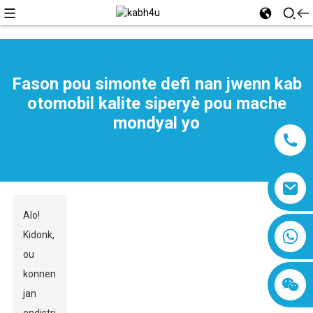
Fason pou simonte defi nan jwenn kab
otomobil kalite siperyè pou mache
mondyal yo
Alo!
8618019377761
Kidonk,
ou
konnen
jan