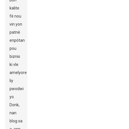
bon
kalite
fè nou
vin yon
patnè
enpòtan
pou
biznis
ki vle
amelyore
liy
pwodwi
yo.
Donk,
nan
blog sa