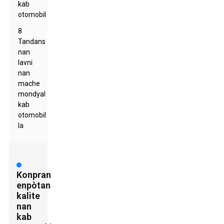
kab
otomobil
8
Tandans
nan
lavni
nan
mache
mondyal
kab
otomobil
la
Konprann
enpòtans
kalite
nan
kab