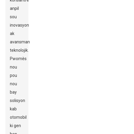
konsantre
anpil
sou
inovasyon
ak
avansman
teknolojik.
Pwomès
nou
pou
nou
bay
solisyon
kab
otomobil
ki gen