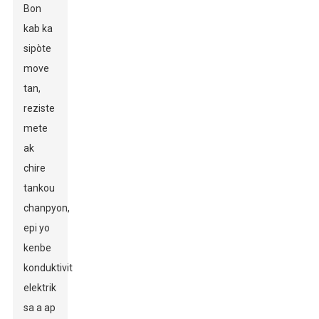
Bon
kab ka
sipòte
move
tan,
reziste
mete
ak
chire
tankou
chanpyon,
epi yo
kenbe
konduktivite
elektrik
sa a ap