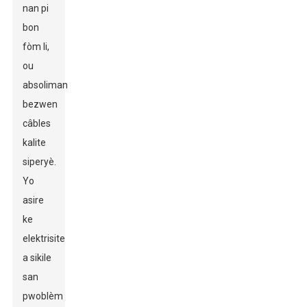
nan pi
bon
fòm li,
ou
absoliman
bezwen
câbles
kalite
siperyè.
Yo
asire
ke
elektrisite
a sikile
san
pwoblèm