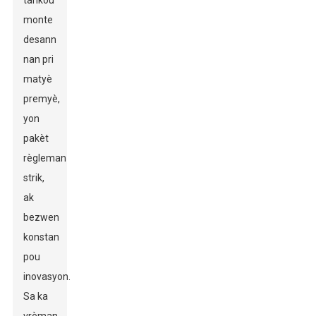
tankou
monte
desann
nan pri
matyè
premyè,
yon
pakèt
règleman
strik,
ak
bezwen
konstan
pou
inovasyon.
Sa ka