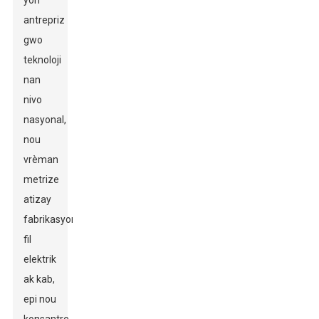
yon
antrepriz
gwo
teknoloji
nan
nivo
nasyonal,
nou
vrèman
metrize
atizay
fabrikasyon
fil
elektrik
ak kab,
epi nou