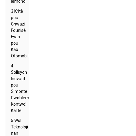
lemond
3 Kritè
pou
Chwazi
Founisè
Fyab
pou
Kab
Otomobil
4
Solisyon
Inovatif
pou
Simonte
Pwoblèm
Kontwòl
Kalite
5 Wòl
Teknoloji
nan