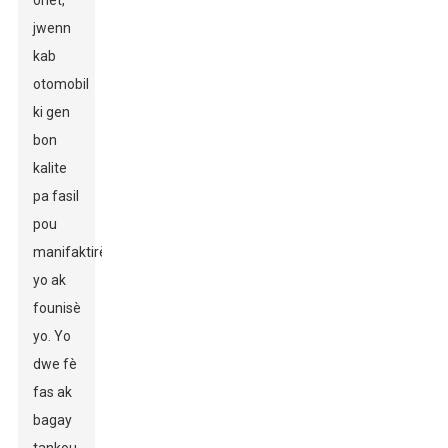
onèt,
jwenn
kab
otomobil
ki gen
bon
kalite
pa fasil
pou
manifaktirè
yo ak
founisè
yo. Yo
dwe fè
fas ak
bagay