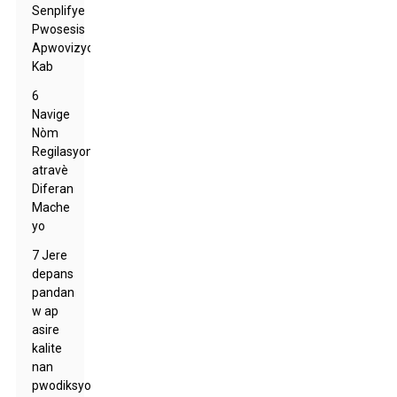
Senplifye
Pwosesis
Apwovizyonman
Kab
6
Navige
Nòm
Regilasyon
atravè
Diferan
Mache
yo
7 Jere
depans
pandan
w ap
asire
kalite
nan
pwodiksyon