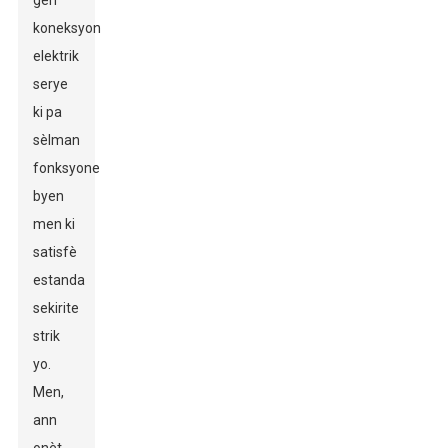
gen
koneksyon
elektrik
serye
ki pa
sèlman
fonksyone
byen
men ki
satisfè
estanda
sekirite
strik
yo.
Men,
ann