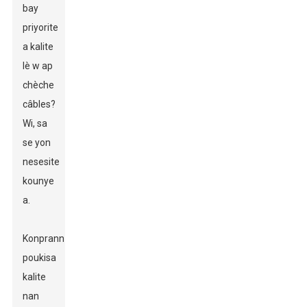
bay
priyorite
a kalite
lè w ap
chèche
câbles?
Wi, sa
se yon
nesesite
kounye
a.
Konprann
poukisa
kalite
nan