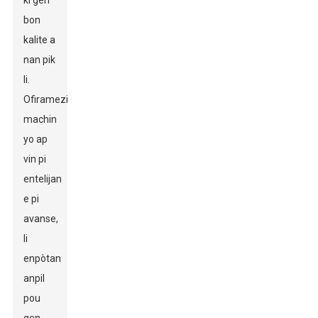
ki gen
bon
kalite a
nan pik
li.
Ofiramezi
machin
yo ap
vin pi
entelijan
e pi
avanse,
li
enpòtan
anpil
pou