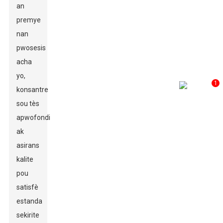
an
premye
nan
pwosesis
acha
yo,
1
konsantre
sou tès
apwofondi
ak
asirans
kalite
pou
satisfè
estanda
sekirite