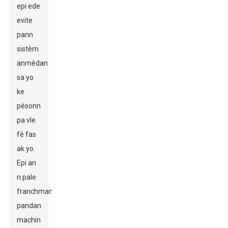
epi ede
evite
pann
sistèm
anmèdan
sa yo
ke
pèsonn
pa vle
fè fas
ak yo.
Epi an
n pale
franchman,
pandan
machin