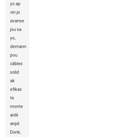
yo ap
vin pi
avanse
jou sa
yo,
demann
pou
câbles
solid
ak
efikas
te
monte
anlè
anpil.
Donk,