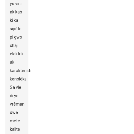
yo vini
ak kab
ki ka
sipòte
pi gwo
chaj
elektrik
ak
karakteristik
konplèks.
Sa vle
di yo
vrèman
dwe
mete
kalite