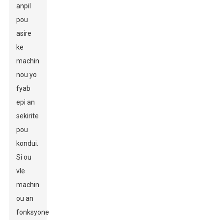
anpil
pou
asire
ke
machin
nou yo
fyab
epi an
sekirite
pou
kondui.
Si ou
vle
machin
ou an
fonksyone