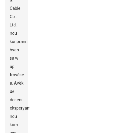
&
Cable
Co.,
Ltd.,
nou
konprann
byen
sa w
ap
travèse
a. Avèk
de
deseni
eksperyans
nou
kòm