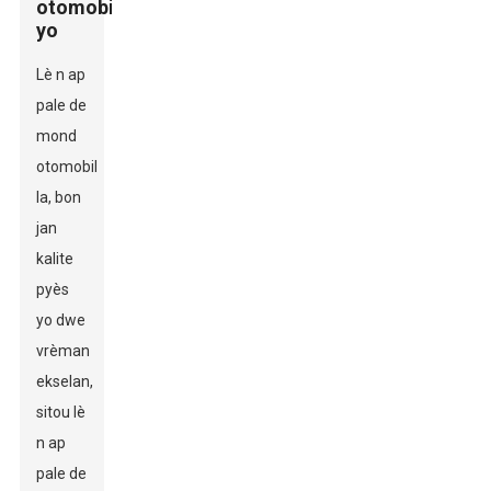
otomobil
yo
Lè n ap
pale de
mond
otomobil
la, bon
jan
kalite
pyès
yo dwe
vrèman
ekselan,
sitou lè
n ap
pale de