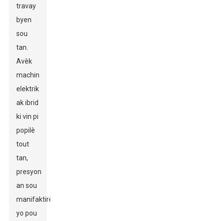
travay
byen
sou
tan.
Avèk
machin
elektrik
ak ibrid
ki vin pi
popilè
tout
tan,
presyon
an sou
manifaktirè
yo pou