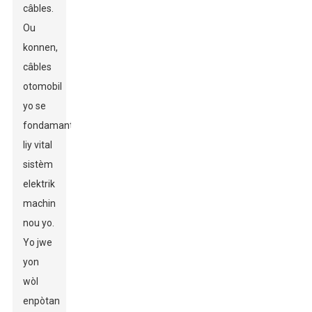
câbles.
Ou
konnen,
câbles
otomobil
yo se
fondamantalman
liy vital
sistèm
elektrik
machin
nou yo.
Yo jwe
yon
wòl
enpòtan