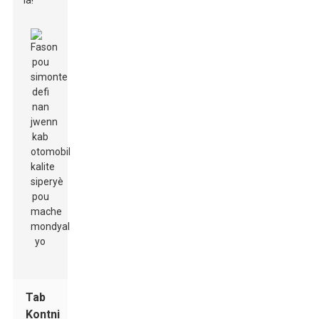
la!
Tab
Kontni