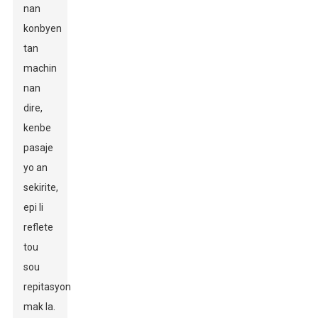
nan
konbyen
tan
machin
nan
dire,
kenbe
pasaje
yo an
sekirite,
epi li
reflete
tou
sou
repitasyon
mak la.