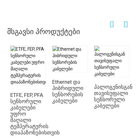
მსგავსი პროდუქტები
Ethernet და
ჰალოგენისგან
ჰიბრიდული
თავისუფალი
სენსორების
ETFE, FEP, PFA
სენსორული
კაბელები
სენსორული
უ
კაბელები
კაბელები
გ
უფრო
ს
მაღალი
მ
ტემპერატურის
დ
დიაპაზონებისთვის
ს
კ