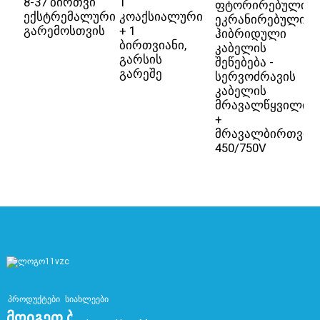
8-37 ბირთვი
1
E
ფტორირებული,
ექსტრემალური
კოაქსიალური
კ
ეკრანირებული
გარემოსთვის
+ 1
ი
ჰიბრიდული
ბირთვიანი,
P
კაბელის
გარსის
2
შეწებება -
გარეშე
S
სერვოძრავის
მ
კაბელის
ს
მრავალწყვილი
გ
+
მ
მრავალბირთვია
450/750V
პროდუქტები
სიახლეები
Მოიგეთ Ბაზარი Ხარისხით Და Შექმენით