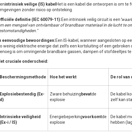
en
intrinsiek veilige (IS) kabel
Het is een kabel die ontworpen is om te f
mgevingen zonder risico op ontsteking.
fficiële definitie (IEC 60079-11):
Een intrinsiek veilig circuit is een
"waarb
m een ​​mengsel van ontvlambaar of brandbaar materiaal in de lucht te 
estomstandigheden."
n eenvoudige bewoordingen:
Een IS-kabel, wanneer aangesloten op ee
o weinig elektrische energie dat zelfs een kortsluiting of een gebroke
enoeg is om omringende brandbare gassen, dampen of stofdeeltjes te
et cruciale onderscheid:
Beschermingsmethode
Hoe het werkt
De rol van 
Explosiebestendig (Ex-
Zware behuizing
bevat
de
De kabel ko
d)
explosie
zelf kan st
Intrinsieke veiligheid
Energiebeperking
voorkomt
de
De kabel m
(Ex-i / IS)
explosie
hebben (lag