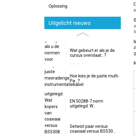
E
Oplossing
o
O
Uitgelicht nieuws
o
t
I
z
Wat gebeurt er als je de
g
cursus overslaat...?
H
Hoe kies je de juiste multi-
Pa...?
EN 50288-7 norm
uitgelegd: W...
Getwist paar versus
coaxiaal versus BS530...