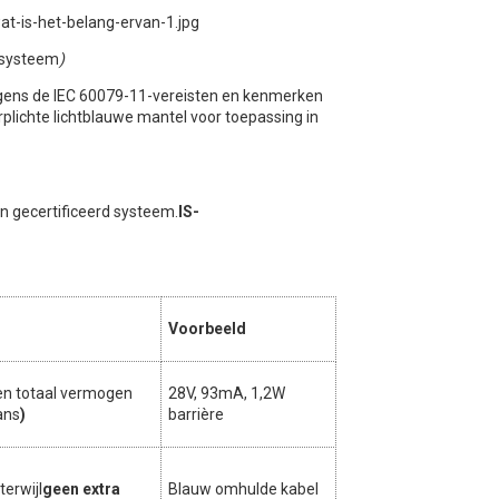
g systeem
)
olgens de IEC 60079-11-vereisten en kenmerken
rplichte lichtblauwe mantel voor toepassing in
een gecertificeerd systeem.
IS-
Voorbeeld
en totaal vermogen
28V, 93mA, 1,2W
ans
)
barrière
terwijl
geen extra
Blauw omhulde kabel