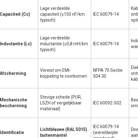
Lage verdeelde
Kab
Capaciteit (Cc)
capaciteit (≤150 nF/km
IEC 60079-14
ont
typisch)
opt
Lage verdeelde
Ind
Inductantie (Lc)
inductantie (≤0,8 mH/km
IEC 60079-14
wan
typisch)
Ele
Vereist om EMI-
NFPA 70 Sectie
Afscherming
ont
koppeling te voorkomen
504.30
kab
Stevige schede (PUR,
Mechanische
Bes
LSZH of vergelijkbaar
IEC 60092-502
bescherming
oms
materiaal)
IEC 60079-14
Lichtblauwe (RAL 5015)
Dir
Identificatie
(wereldwijde
buitenmantel
aan