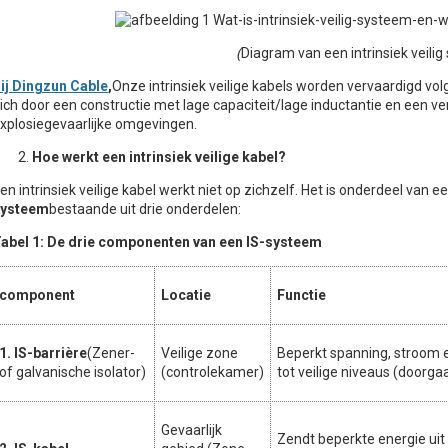
(
Diagram van een intrinsiek veili
ij Dingzun Cable
,
Onze intrinsiek veilige kabels worden vervaardigd v
ich door een constructie met lage capaciteit/lage inductantie en een ve
xplosiegevaarlijke omgevingen.
Hoe werkt een intrinsiek veilige kabel?
en intrinsiek veilige kabel werkt niet op zichzelf. Het is onderdeel van 
systeem
bestaande uit drie onderdelen:
abel 1: De drie componenten van een IS-systeem
component
Locatie
Functie
1. IS-barrière
(Zener-
Veilige zone
Beperkt spanning, stroom 
of galvanische isolator)
(controlekamer)
tot veilige niveaus (doorga
Gevaarlijk
Zendt beperkte energie uit 