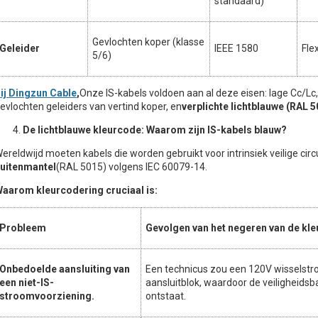
standaard)
Gevlochten koper (klasse
Geleider
IEEE 1580
Flex
5/6)
ij Dingzun Cable
,
Onze IS-kabels voldoen aan al deze eisen: lage Cc/Lc
evlochten geleiders van vertind koper, en
verplichte lichtblauwe (RAL 
De lichtblauwe kleurcode: Waarom zijn IS-kabels blauw?
ereldwijd moeten kabels die worden gebruikt voor intrinsiek veilige cir
uitenmantel
(RAL 5015) volgens IEC 60079-14.
aarom kleurcodering cruciaal is:
Probleem
Gevolgen van het negeren van de kl
Onbedoelde aansluiting van
Een technicus zou een 120V wisselstro
een niet-IS-
aansluitblok, waardoor de veiligheids
stroomvoorziening.
ontstaat.