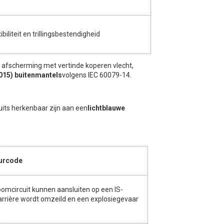
ibiliteit en trillingsbestendigheid
, afscherming met vertinde koperen vlecht,
5015) buitenmantels
volgens IEC 60079-14.
cuits herkenbaar zijn aan een
lichtblauwe
eurcode
omcircuit kunnen aansluiten op een IS-
barrière wordt omzeild en een explosiegevaar