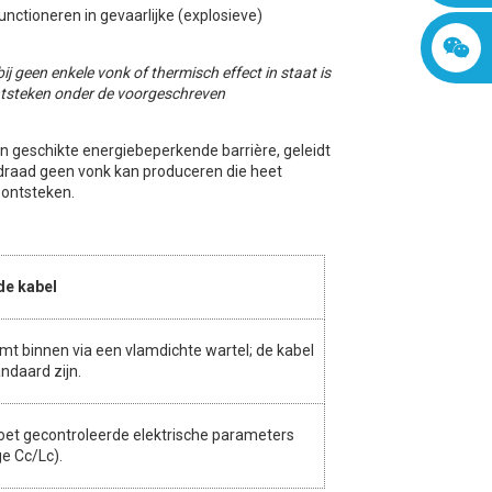
unctioneren in gevaarlijke (explosieve)
ij geen enkele vonk of thermisch effect in staat is
ontsteken onder de voorgeschreven
n geschikte energiebeperkende barrière, geleidt
n draad geen vonk kan produceren die heet
 ontsteken.
de kabel
mt binnen via een vlamdichte wartel; de kabel
andaard zijn.
oet gecontroleerde elektrische parameters
e Cc/Lc).