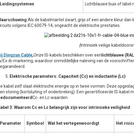
Leidingsystemen
Lichtblauwe buis of label m
aarschuwing:
Als de kabelmantel zwart, grijs of een andere kleur dan l
ircuits volgens IEC 60079-14, ongeacht de elektrische prestaties.
(
Intrinsiek veilige kabeldoor
ij Dingzun Cable
,
Onze IS-kabels beschikken over een
lichtblauwe (RA
a/Ex-ib-markering, waardoor onmiddellijke naleving van de voorschriften
egarandeerd.
Elektrische parameters: Capaciteit (Cc) en inductantie (Lc)
e kabel zelf slaat elektrische energie op in twee vormen. Deze opgesla
en storing (kortsluiting of onderbreking). Een gecertificeerde IS-kabel
gedocumenteerd
Cc- en Lc-waarden.
abel 3: Waarom Cc en Lc belangrijk zijn voor intrinsieke veiligheid
Parameter
Symbool
Wat het vertegenwoordigt
Het risic