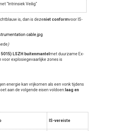
et "Intrinsiek Veilig"
ichtblauw is, dan is deze
niet conform
voor IS-
snede
)
L 5015) LSZH buitenmantel
met duurzame Ex-
 voor explosiegevaarlijke zones is
gen energie kan vrijkomen als een vonk tijdens
 moet aan de volgende eisen voldoen:
laag en
o
IS-vereiste