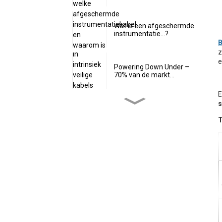
Wat is een afgeschermde
instrumentatie...?
B
z
e
Powering Down Under –
70% van de markt...
E
Is 24 volt intrinsiek veilig?
T
Heeft intrinsiek veilige
kabel...
Wat is intrinsiek veilige
software...?