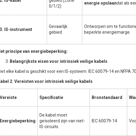
2. IS-kabel
gebied (Zone
energie opslaan
dat als ee
0/1/2)
Gevaarlijk
Ontworpen om te function
3. IS-instrument
gebied
beperkte energiemarge.
et principe van energiebeperking:
Belangrijkste eisen voor intrinsiek veilige kabels
iet elke kabel is geschikt voor een IS-systeem. IEC 60079-14 en NFPA 70 
abel 2: Vereisten voor intrinsiek veilige kabels
Vereiste
Specificatie
Bronstandaard
Waa
De kabel moet
Energiebeperking
geïsoleerd zijn van niet-
IEC 60079-14
Voo
IS-circuits.