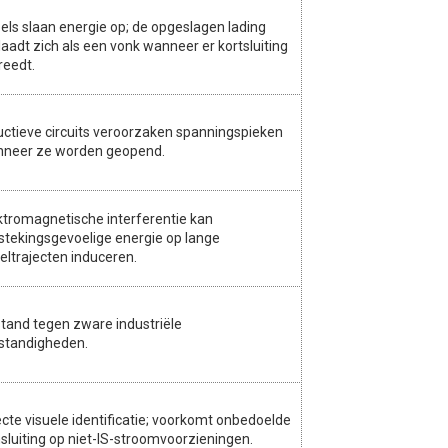
els slaan energie op; de opgeslagen lading
laadt zich als een vonk wanneer er kortsluiting
reedt.
uctieve circuits veroorzaken spanningspieken
neer ze worden geopend.
ktromagnetische interferentie kan
stekingsgevoelige energie op lange
eltrajecten induceren.
tand tegen zware industriële
tandigheden.
ecte visuele identificatie; voorkomt onbedoelde
sluiting op niet-IS-stroomvoorzieningen.