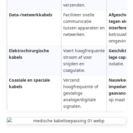
verzenden.
Data-/netwerkkabels
Faciliteer snelle
Afgescherm
communicatie
tegen elek
tussen apparaten en
interferenti
netwerken.
betrouwbaar
omgevingen
Elektrochirurgische
Voert hoogfrequente
Geschikt vo
kabels
stroom af voor
lage capacit
snijden en
isolatie.
coagulatie.
Coaxiale en speciale
Verzend
Nauwkeuri
kabels
hoogfrequente of
impedantier
gevoelige
geavanceer
analoge/digitale
op maat ge
signalen.