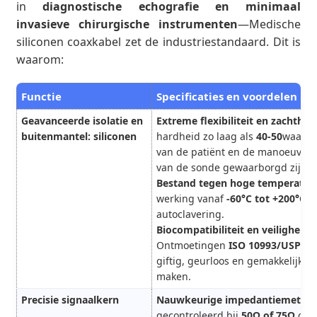
in
diagnostische echografie en minimaal
invasieve chirurgische instrumenten
—Medische
siliconen coaxkabel zet de industriestandaard. Dit is
waarom:
Functie
Specificaties en voordelen
Geavanceerde isolatie en
Extreme flexibiliteit en zachtheid
buitenmantel: siliconen
hardheid zo laag als
40-50
waarbij
van de patiënt en de manoeuvre
van de sonde gewaarborgd zijn.
Bestand tegen hoge temperatur
werking vanaf
-60°C tot +200°C
, 
autoclavering.
Biocompatibiliteit en veiligheid:
Ontmoetingen
ISO 10993/USP Kla
giftig, geurloos en gemakkelijk s
maken.
Precisie signaalkern
Nauwkeurige impedantiemeting
gecontroleerd bij
50Ω of 75Ω
om