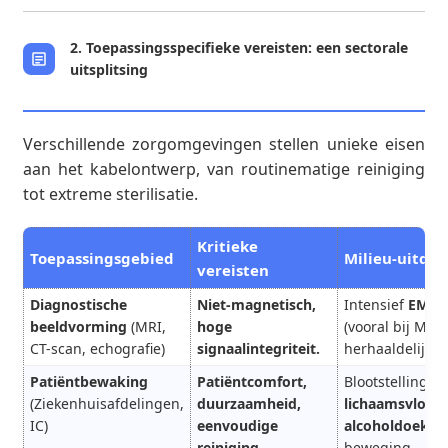
2. Toepassingsspecifieke vereisten: een sectorale
uitsplitsing
Verschillende zorgomgevingen stellen unieke eisen
aan het kabelontwerp, van routinematige reiniging
tot extreme sterilisatie.
Kritieke
Toepassingsgebied
Milieu-uitda
vereisten
Diagnostische
Niet-magnetisch,
Intensief
EMI/R
beeldvorming
(MRI,
hoge
(vooral bij MRI)
CT-scan, echografie)
signaalintegriteit.
herhaaldelijk b
Patiëntbewaking
Patiëntcomfort,
Blootstelling a
(Ziekenhuisafdelingen,
duurzaamheid,
lichaamsvloeis
IC)
eenvoudige
alcoholdoekjes
reiniging.
beweging.