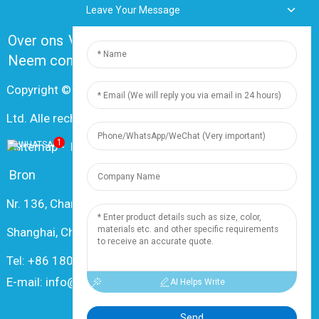
Leave Your Message
Over ons
Veelgestelde vragen
Neem contact met ons op
Copyright © 2024 Shanghai Dingzun Electric & Cable Co.,
Ltd. Alle rechten voorbehouden.
1
-
Sitemap
-
Resource
Bron
Nr. 136, Changxiang Rd., Nanxiang Town, 201802,
Shanghai, China
Tel: +86 18019377761
E-mail: info@dingzuncable.com
AI Helps Write
Send