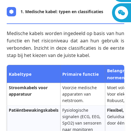
1. Medische kabel: typen en classificaties
Medische kabels worden ingedeeld op basis van hun
functie en het risiconiveau dat aan hun gebruik is
verbonden. Inzicht in deze classificaties is de eerste
stap bij het kiezen van de juiste kabel.
Belangrij
Kabeltype
Primaire functie
normen
Stroomkabels voor
Voorzie medische
Moet voldo
apparatuur
apparaten van
Voor elektri
netstroom.
Robuust, met
Patiëntbewakingskabels
Fysiologische
Flexibel, b
signalen (ECG, EEG,
Geluidsarm.
SpO2) van sensoren
door één pat
naar monitoren