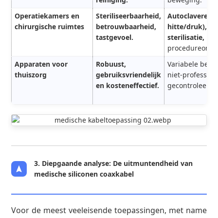
Operatiekamers en
Steriliseerbaarheid,
Autoclaveren 
chirurgische ruimtes
betrouwbaarheid,
hitte/druk), c
tastgevoel.
sterilisatie,
krit
procedureomge
Apparaten voor
Robuust,
Variabele bedi
thuiszorg
gebruiksvriendelijk
niet-profession
en kosteneffectief.
gecontroleerde
3. Diepgaande analyse: De uitmuntendheid van
medische siliconen coaxkabel
Voor de meest veeleisende toepassingen, met name