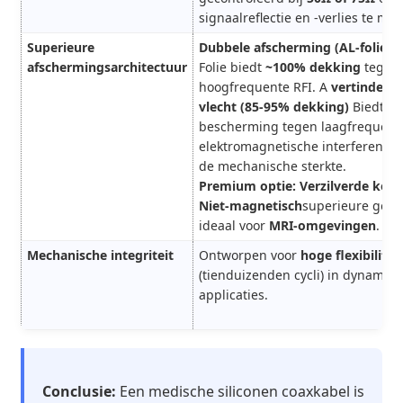
signaalreflectie en -verlies te mi
Superieure
Dubbele afscherming (AL-folie + 
afschermingsarchitectuur
Folie biedt
~100% dekking
tegen
hoogfrequente RFI. A
vertinde k
vlecht (85-95% dekking)
Biedt ex
bescherming tegen laagfrequent
elektromagnetische interferentie 
de mechanische sterkte.
Premium optie: Verzilverde kope
Niet-magnetisch
superieure gele
ideaal voor
MRI-omgevingen
.
Mechanische integriteit
Ontworpen voor
hoge flexibilitei
(tienduizenden cycli) in dynamisc
applicaties.
Conclusie:
Een medische siliconen coaxkabel is