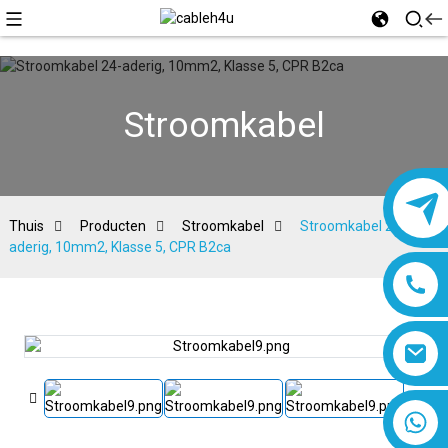
Stroomkabel
Thuis
Producten
Stroomkabel
Stroomkabel 24-
aderig, 10mm2, Klasse 5, CPR B2ca
8618019377761