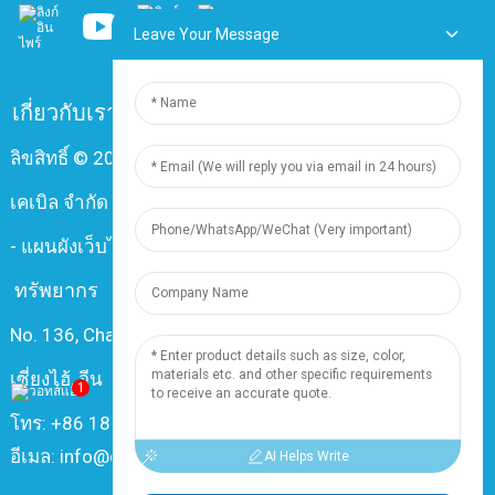
Leave Your Message
เกี่ยวกับเรา
คำถามที่พบบ่อย
ติดต่อเรา
ลิขสิทธิ์ © 2024 บริษัท เซี่ยงไฮ้ ติงจุน อิเล็กทริก แอนด์
เคเบิล จำกัด สงวนลิขสิทธิ์ทุกประการ
-
แผนผังเว็บไซต์
-
Resource
ทรัพยากร
No. 136, Changxiang Rd., Nanxiang Town, 201802,
เซี่ยงไฮ้, จีน
1
โทร: +86 18019377761
อีเมล: info@dingzuncable.com
AI Helps Write