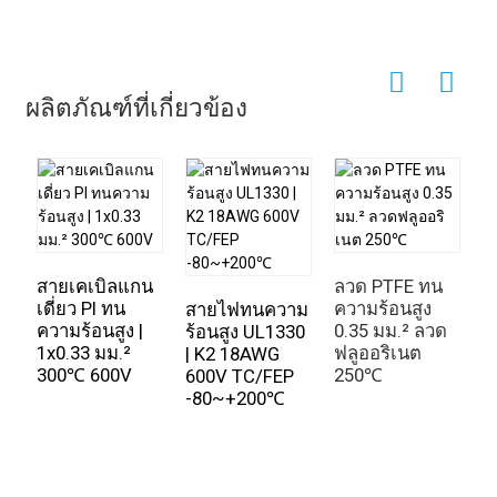
และลวดร้อน หุ้มด้วยชั้นฉนวน ชั้นกราวด์ ชั้นป้องกัน และ
ปลอกหุ้มชั้นนอก เมื่อจ่ายกระแสไฟฟ้าให้กับสายเคเบิล
ทำความร้อน ลวดร้อนจะร้อนขึ้นและทำงานที่อุณหภูมิ
ระหว่าง 40 ถึง 60 องศาเซลเซียส ความร้อนที่ฝังอยู่ในชั้น
ผลิตภัณฑ์ที่เกี่ยวข้อง
ไส้ของสายเคเบิลทำความร้อนจะถูกส่งไปยังตัวรับความ
ร้อนโดยวิธีการนำความร้อน (การพาความร้อน) และการ
ปล่อยรังสีอินฟราเรดระยะไกล 8-13 ไมโครเมตร
ส่วนประกอบและขั้นตอนการทำงานของระบบทำความ
ร้อนพื้นด้วยสายเคเบิล:
สายส่งไฟฟ้า → หม้อแปลง → อุปกรณ์จ่ายไฟแรงดันต่ำ →
สายเคเบิลแกน
ลวด PTFE ทน
มิเตอร์ไฟฟ้า → เทอร์โมสตัท → สายเคเบิลทำความร้อน →
เดี่ยว PI ทน
ความร้อนสูง
สายไฟทนความ
ผ่านพื้นไปยังระบบแผ่ความร้อนภายในอาคาร
ความร้อนสูง |
0.35 มม.² ลวด
ร้อนสูง UL1330
1x0.33 มม.²
ฟลูออริเนต
| K2 18AWG
ก. ไฟฟ้าในฐานะแหล่งพลังงาน
300℃ 600V
250℃
600V TC/FEP
ข. สายเคเบิลทำความร้อนในฐานะเครื่องกำเนิดความร้อน
-80~+200℃
ส
ค. กลไกการนำความร้อนของสายเคเบิล
ส
(1) สายเคเบิลทำความร้อนจะร้อนขึ้นเมื่อได้รับพลังงาน
ม
ส
อุณหภูมิจะอยู่ที่ 40℃-60℃ โดยผ่านการนำความร้อนแบบ