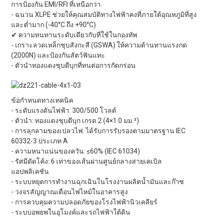
การป้องกัน EMI/RFI ที่เหนือกว่า
- ฉนวน XLPE ช่วยให้คุณสมบัติทางไฟฟ้าคงที่ภายใต้อุณหภูมิที่สูง
และต่ำมาก (-40°C ถึง +90°C)
✔ ความทนทานระดับเดียวกับที่ใช้ในกองทัพ
- เกราะลวดเหล็กชุบสังกะสี (GSWA) ให้ความต้านทานแรงกด
(2000N) และป้องกันสัตว์ฟันแทะ
- ตัวนำทองแดงชุบดีบุกที่ทนต่อการกัดกร่อน
ข้อกำหนดทางเทคนิค
- ระดับแรงดันไฟฟ้า: 300/500 โวลต์
- ตัวนำ: ทองแดงชุบดีบุก เกรด 2 (4×1.0 มม.²)
- การลุกลามของเปลวไฟ: ได้รับการรับรองตามมาตรฐาน IEC
60332-3 ประเภท A
- ความหนาแน่นของควัน: ≤60%
(IEC 61034)
- รัศมีดัดโค้ง: 6 เท่าของเส้นผ่านศูนย์กลางสายเคเบิล
แอปพลิเคชัน
- ระบบหยุดการทำงานฉุกเฉินในโรงงานผลิตน้ำมันและก๊าซ
- วงจรสัญญาณเตือนไฟไหม้ในอาคารสูง
- การควบคุมความปลอดภัยของโรงไฟฟ้านิวเคลียร์
- ระบบอพยพในอุโมงค์และรถไฟฟ้าใต้ดิน