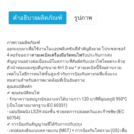
คำอธิบายผลิตภัณฑ์
รูปภาพ
ภาพรวมผลิตภัณฑ์
ออกแบบมาเพื่อใช้งานในแอปพลิเคชันที่สำคัญยิ่งยวด โปรเซสเซอร์
4 คอร์ของเรา
สายเคเบิลเครื่องมือวัดทนไฟ
รับประกันการส่ง
สัญญาณอย่างต่อเนื่องแม้ในสภาวะที่สัมผัสกับเปลวไฟโดยตรง ด้วย
ตัวนำทองแดงชุบดีบุกขนาด 4×1.0 มม.² สายเคเบิลนี้จึงผสานรวม
เทคโนโลยีการทนไฟขั้นสูงเข้ากับการป้องกันทางกลที่แข็งแรง
ทนทานสำหรับสภาพแวดล้อมที่เป็นอันตราย
คุณสมบัติหลัก
✔ คุณสมบัติทนไฟ
- รักษาความสมบูรณ์ของวงจรได้นานกว่า 120 นาทีที่อุณหภูมิ 950°C
(เป็นไปตามมาตรฐาน IEC 60331)
- แผ่นปิดผนัง LSZH สองชั้น ช่วยลดการปล่อยควันและก๊าซพิษ (IEC
60754)
✔ การป้องกันสัญญาณที่ได้รับการปรับปรุง
- เทปต่อลงดินแบบหลายแกน (MGT) + การป้องกันโดยรวม (OS) เพื่อ