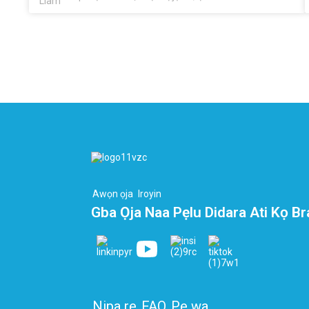
Dingzun Special Waya ati Cable Co., Ltd., a wa ni iwaju
imọ-ẹrọ ti ilọsiwaju yii. Ti ṣe idajọ lati jẹ ọkan ninu awọn
ile-iṣẹ ti o dara julọ ni mimu didara ati imotuntun ti
Waya Iwọn otutu giga PFA rẹ, ọkan ni a ṣe abojuto fun
gbogbo awọn ojutu ti o ni nkan ṣe pẹlu okun waya to
gaju. Yoo jiroro lori ọpọlọpọ awọn aṣa ati awọn
imotuntun ni ayika ohun elo to ṣe pataki lati pese
awọn oṣiṣẹ rira pẹlu awọn oye ti yoo fun wọn ni agbara
lati ṣe awọn ipinnu ọgbọn ti o gbe awọn iṣẹ wọn ga.
Wọle larọwọto sinu awọn idagbasoke pataki ti yoo jẹ
pataki pupọ fun awọn ilana orisun agbaye ni agbegbe
PFA Wire Iwọn otutu giga.
Awọn ọja
Iroyin
Gba Ọja Naa Pẹlu Didara Ati Kọ Br
Nipa re
FAQ
Pe wa