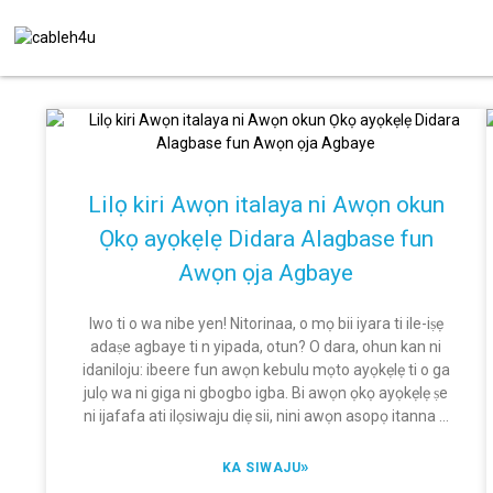
Lilọ kiri Awọn italaya ni Awọn okun
Ọkọ ayọkẹlẹ Didara Alagbase fun
Awọn ọja Agbaye
Iwo ti o wa nibe yen! Nitorinaa, o mọ bii iyara ti ile-iṣẹ
adaṣe agbaye ti n yipada, otun? O dara, ohun kan ni
idaniloju: ibeere fun awọn kebulu mọto ayọkẹlẹ ti o ga
julọ wa ni giga ni gbogbo igba. Bi awọn ọkọ ayọkẹlẹ ṣe
ni ijafafa ati ilọsiwaju diẹ sii, nini awọn asopọ itanna ti
o gbẹkẹle ti kii ṣe ṣiṣe daradara nikan ṣugbọn tun pade
awọn iṣedede ailewu alakikanju jẹ pataki pupọ.
»
KA SIWAJU
Ṣugbọn jẹ ki a jẹ gidi, wiwa awọn kebulu mọto ayọkẹlẹ