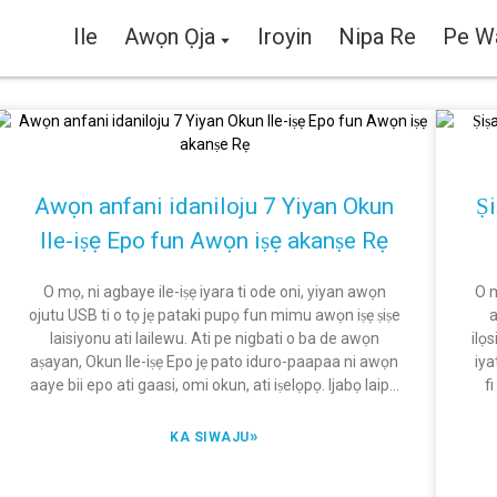
Ile
Awọn Ọja
Iroyin
Nipa Re
Pe W
Awọn anfani idaniloju 7 Yiyan Okun
Ṣ
Ile-iṣẹ Epo fun Awọn iṣẹ akanṣe Rẹ
O mọ, ni agbaye ile-iṣẹ iyara ti ode oni, yiyan awọn
O m
ojutu USB ti o tọ jẹ pataki pupọ fun mimu awọn iṣẹ ṣiṣe
a
laisiyonu ati lailewu. Ati pe nigbati o ba de awọn
ilọs
aṣayan, Okun Ile-iṣẹ Epo jẹ pato iduro-paapaa ni awọn
iya
aaye bii epo ati gaasi, omi okun, ati iṣelọpọ. Ijabọ laipe
f
kan lati MarketsandMarkets sọ asọtẹlẹ pe ọja okun ile-
a
iṣẹ agbaye ti ṣeto lati kọlu $ 215.5 bilionu kan nipasẹ
p
»
KA SIWAJU
2026. Kilode? O dara, o jẹ pataki nitori inawo ti o pọ si
a
lori awọn amayederun ati awọn iṣẹ akanṣe agbara. Eyi
awọ