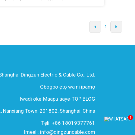
u giga. Ọja yii n fun ile-iṣẹ ni aabo ti o pọ si ni apẹrẹ
, ailewu, ṣiṣe, ati igbesi aye gigun nipasẹ lilo awọn
hun elo ilẹ ati awọn ilana iṣelọpọ. Bulọọgi yii yoo fi
 kan diẹ ninu awọn isunmọ tuntun ti o yanilenu ti o
1
ninu idagbasoke awọn solusan okun waya otutu ti
a, ati awọn anfani alailẹgbẹ lati awọn ọja asia ti ile-
ẹ, ati ọna Shanghai Dingzun sichungen ṣe agbekalẹ
ọjọ iwaju ti awọn ọna ẹrọ onirin pẹlu iṣẹ giga.
Shanghai Dingzun Electric & Cable Co., Ltd.
Gbogbo ẹtọ wa ni ipamọ
Iwadi oke
-
Maapu aaye
-
TOP BLOG
., Nanxiang Town, 201802, Shanghai, China
1
Tẹli: +86 18019377761
Imeeli: info@dingzuncable.com