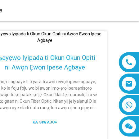
a
iṣayẹwo Iyipada ti Okun Okun Opiti
ni Awọn Ẹwọn Ipese Agbaye
ọ, ni agbaye ti o yara ti awọn ẹwọn ipese agbaye,
 ko le foju foju wo bi awọn imọ-ẹrọ ibaraẹnisọrọ
iwaju to ṣe pataki ṣe jẹ. Ọkan ĭdàsĭlẹ imurasilẹ ti o ṣe
tọ gaan ni Okun Fiber Optic. Nkan yii jẹ iyalẹnu! O le
8618019377761
i awọn oye nla ti data ranṣẹ lori awọn ijinna pipẹ ni
wọn iyara monomono, eyiti o jẹ idi ti o fi di oṣere
ataki ninu awọn amayederun ode oni wa. O jẹ ki
»
KA SIWAJU
wọn laini ibaraẹnisọrọ ṣii ni ṣiṣi laarin awọn iṣowo,
n olupese, ati awọn alabara ni gbogbo agbaye. Ati