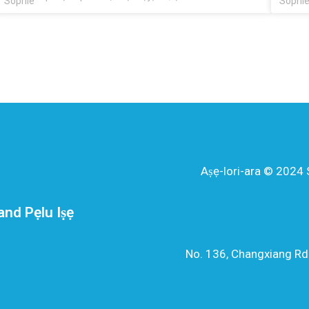
otut
awọn ti ibi-afẹde wọn ni lati ni ilọsiwaju awọn eto
rẹ
iṣakoso igbona wọn. Shanghai Dingzun Special Cables
o
Co., Ltd. jẹ ọkan ninu awọn alamọja ni iṣelọpọ mejeeji
ọwọ
awọn onirin didara giga ati awọn kebulu ni ayika awọn
wa 
ibeere ile-iṣẹ Oniruuru ti eniyan. O loye pe o ti dagba
o g
nipasẹ awọn ọna imotuntun. Pẹlu iriri nla rẹ ninu ile-iṣẹ
iṣ
naa, ile-iṣẹ tun mọrírì pe awọn apa oriṣiriṣi ni awọn
ibeere pataki ti o yatọ. Awọn ile-iṣẹ le ni anfani lati lo
awọn Wires Iwọn otutu giga PTFE wọn ati iṣẹ ohun elo
yoo dara julọ dara julọ ati pe yoo pẹ to, nitorinaa irọrun
irọrun ati awọn iṣẹ to dara julọ. Wa darapọ mọ wa ki o
Aṣẹ-lori-ara © 2024 
wo kini ohun iyanu Waya Iwọn otutu giga PTFE yoo ṣe
fun awọn iwulo ile-iṣẹ rẹ.
and Pẹlu Iṣẹ
No. 136, Changxiang Rd