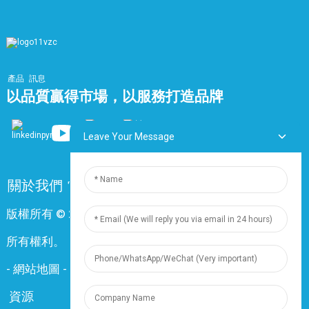
產品
訊息
以品質贏得市場，以服務打造品牌
Leave Your Message
關於我們
常問問題
聯絡我們
版權所有 © 2024 上海鼎尊電氣電纜股份有限公司。保留
所有權利。
-
網站地圖
-
Resource
資源