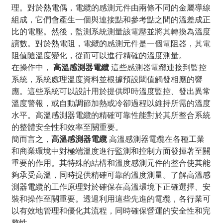
理。對於熱電偶，電纜的感測元件由兩條不同的金屬導線
組成，它們會產生一個與連接點和參考點之間的溫差成正
比的電壓。然後，監測系統測量該電壓並將其轉換為溫度
讀數。對於熱電阻，電纜的感測元件是一個電阻器，其電
阻值隨溫度變化，從而可以進行精確的溫度測量。
在操作中，
高溫感測器電纜
這些感測器電纜連接到監控
系統，系統處理溫度資料並根據預設閾值觸發相應的響
應。這些系統可以設計用於提供即時溫度監控、發出異常
溫度警報，或自動調節加熱或冷卻過程以維持所需的溫度
水平。高溫感測器電纜的精確可靠性能對於其所整合系統
的整體安全性和效率至關重要。
簡而言之，
高溫感測器電纜
高溫感測器電纜在各種工業
和商業環境中對極端溫度進行監測和控制方面發揮著至關
重要的作用。其特殊的結構和溫度感測元件的整合使其能
夠承受高溫，同時提供精確可靠的溫度測量。了解高溫感
測器電纜的工作原理對於確保在高溫環境下正確選擇、安
裝和操作至關重要。透過利用這些先進的電纜，各行業可
以有效地管理和優化其流程，同時確保營運的安全性和完
整性。