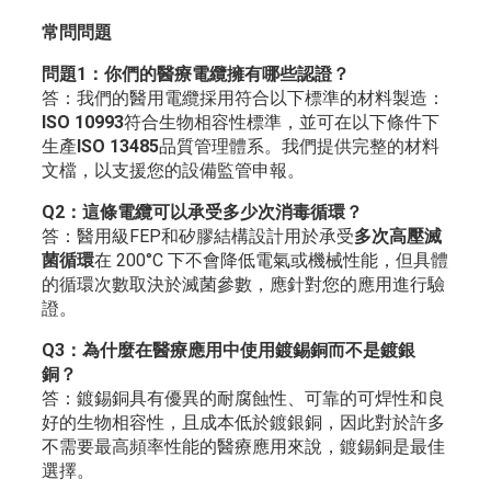
常問問題
問題1：你們的醫療電纜擁有哪些認證？
答：我們的醫用電纜採用符合以下標準的材料製造：
ISO 10993
符合生物相容性標準，並可在以下條件下
生產
ISO 13485
品質管理體系。我們提供完整的材料
文檔，以支援您的設備監管申報。
Q2：這條電纜可以承受多少次消毒循環？
答：醫用級FEP和矽膠結構設計用於承受
多次高壓滅
菌循環
在 200°C 下不會降低電氣或機械性能，但具體
的循環次數取決於滅菌參數，應針對您的應用進行驗
證。
Q3：為什麼在醫療應用中使用鍍錫銅而不是鍍銀
銅？
答：鍍錫銅具有優異的耐腐蝕性、可靠的可焊性和良
好的生物相容性，且成本低於鍍銀銅，因此對於許多
不需要最高頻率性能的醫療應用來說，鍍錫銅是最佳
選擇。