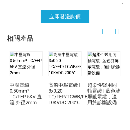
立即發送詢價
相關產品
中壓電線
高溫中壓電纜 |
超柔性醫用同
0.50mm²
3x0.20
軸電纜 | 藍色雙
TC/FEP 5KV 直
TC/FEP/TCWB/FEP
屏蔽電纜，適
流 外徑2mm
10KVDC 200℃
用於診斷設備
T
膠