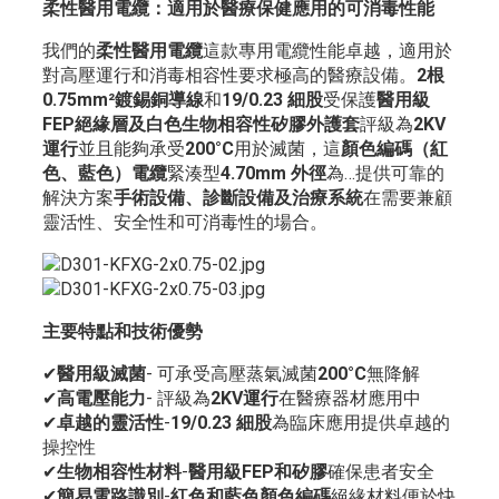
柔性醫用電纜：適用於醫療保健應用的可消毒性能
我們的
柔性醫用電纜
這款專用電纜性能卓越，適用於
對高壓運行和消毒相容性要求極高的醫療設備。
2根
0.75mm²鍍錫銅導線
和
19/0.23 細股
受保護
醫用級
FEP絕緣層及白色生物相容性矽膠外護套
評級為
2KV
運行
並且能夠承受
200°C
用於滅菌，這
顏色編碼（紅
色、藍色）電纜
緊湊型
4.70mm 外徑
為…提供可靠的
解決方案
手術設備、診斷設備及治療系統
在需要兼顧
靈活性、安全性和可消毒性的場合。
主要特點和技術優勢
✔
醫用級滅菌
- 可承受高壓蒸氣滅菌
200°C
無降解
✔
高電壓能力
- 評級為
2KV運行
在醫療器材應用中
✔
卓越的靈活性
-
19/0.23 細股
為臨床應用提供卓越的
操控性
✔
生物相容性材料
-
醫用級FEP和矽膠
確保患者安全
✔
簡易電路識別
-
紅色和藍色顏色編碼
絕緣材料便於快