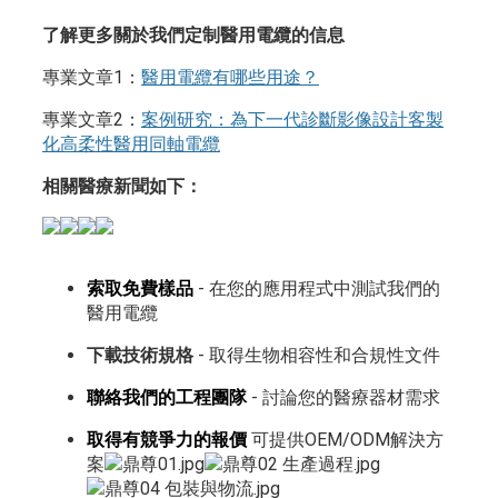
了解更多關於我們定制醫用電纜的信息
專業文章1：
醫用電纜有哪些用途？
專業文章2：
案例研究：為下一代診斷影像設計客製
化高柔性醫用同軸電纜
相關醫療新聞如下：
索取免費樣品
- 在您的應用程式中測試我們的
醫用電纜
下載技術規格
- 取得生物相容性和合規性文件
聯絡我們的工程團隊
- 討論您的醫療器材需求
取得有競爭力的報價
可提供OEM/ODM解決方
案