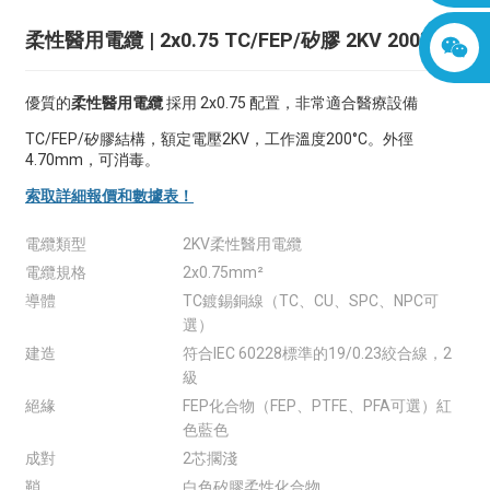
柔性醫用電纜 | 2x0.75 TC/FEP/矽膠 2KV 200°C
優質的
柔性醫用電纜
採用 2x0.75 配置，非常適合醫療設備
TC/FEP/矽膠結構，額定電壓2KV，工作溫度200°C。外徑
4.70mm，可消毒。
索取詳細報價和數據表！
電纜類型
2KV柔性醫用電纜
電纜規格
2x0.75mm²
導體
TC鍍錫銅線（TC、CU、SPC、NPC可
選）
建造
符合IEC 60228標準的19/0.23絞合線，2
級
絕緣
FEP化合物（FEP、PTFE、PFA可選）紅
色藍色
成對
2芯擱淺
鞘
白色矽膠柔性化合物