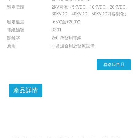
額定電壓
2KV直流（5KVDC、10KVDC、20KVDC、
30KVDC、40KVDC、50KVDC可客製化）
額定溫度
-65℃至+200℃
電纜編號
D301
關鍵字
2x0.75醫用電線
應用
非常適合用於醫療設備。
聯絡我們
產品詳情