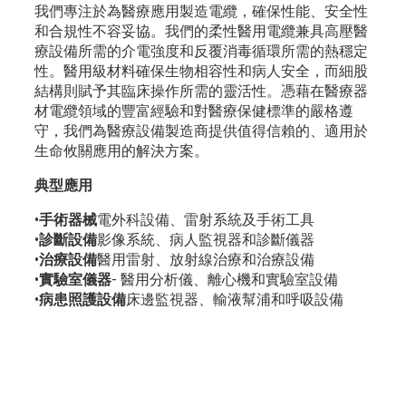
我們專注於為醫療應用製造電纜，確保性能、安全性
和合規性不容妥協。我們的柔性醫用電纜兼具高壓醫
療設備所需的介電強度和反覆消毒循環所需的熱穩定
性。醫用級材料確保生物相容性和病人安全，而細股
結構則賦予其臨床操作所需的靈活性。憑藉在醫療器
材電纜領域的豐富經驗和對醫療保健標準的嚴格遵
守，我們為醫療設備製造商提供值得信賴的、適用於
生命攸關應用的解決方案。
典型應用
•
手術器械
電外科設備、雷射系統及手術工具
•
診斷設備
影像系統、病人監視器和診斷儀器
•
治療設備
醫用雷射、放射線治療和治療設備
•
實驗室儀器
- 醫用分析儀、離心機和實驗室設備
•
病患照護設備
床邊監視器、輸液幫浦和呼吸設備