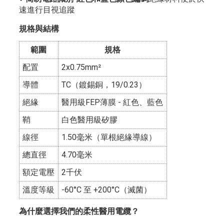
速進行目視追蹤
規格與結構
範圍
規格
配置
2x0.75mm²
導體
TC（鍍錫銅，19/0.23）
絕緣
醫用級FEP薄膜 - 紅色、藍色
鞘
白色醫用級矽膠
線徑
1.50毫米（單根絕緣導線）
總直徑
4.70毫米
額定電壓
2千伏
溫度等級
-60°C 至 +200°C（滅菌）
為什麼選擇我們的柔性醫用電纜？