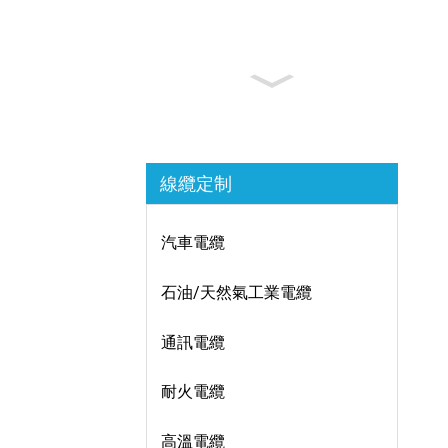
線纜定制
汽車電纜
石油/天然氣工業電纜
通訊電纜
耐火電纜
高溫電纜