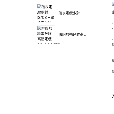
儀表電纜多對...
篩網無鞘矽膠高...