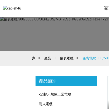
家
家
產品
儀表電纜
儀表電纜 300/500V
產品類別
Loading...
Loading...
石油/天然氣工業電纜
耐火電纜