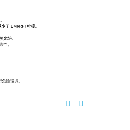
險。
了 EMI/RFI 幹擾。
火災危險。
可靠性。
型危險環境。