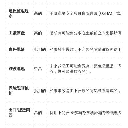
違反監理規
高的
美國職業安全與健康管理局 (OSHA)、當
定
工廠停產
高的
審核員可能會要求在重啟前立即更換所有不
責任風險
批判的
如果發生爆炸，不合規的電纜佈線將使工廠
未來的電工可能會認為非藍色電纜是非IS電
維護混亂
中高
誤，則可能是錯誤的）。
保險理賠被
批判的
如果事故是由不合規的電氣裝置造成的，保
拒
出口/認證問
高的
採用不符合IS標準的佈線設備的機械無法獲得危險
題