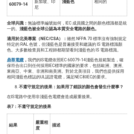
新加坡、印
淺藍色
相同的
60079-14
尼
全球共識：
無論標準編號如何，IEC 成員國之間的顏色標識都是統
一的。
淺藍色被全球公認為本質安全電路的顏色。
適用於北美專案（NEC/CSA）：
雖然 NFPA 70 標準沒有強制規定
特定的 RAL 色號，但淺藍色是普遍接受和建議的 IS 電路標識顏
色。大多數檢查員和工程師都期望看到淺藍色的 IS 電路標識。
鼎尊電纜
，
我們的IS電纜依照IEC 60079-14淺藍色規範製造，確
保符合出口到任何採用IEC標準的國家的要求，包括歐洲、澳洲、
東南亞、中東、非洲和南美洲。對於北美項目，我們也提供採用
相同淺藍色標誌的UL認證電纜，滿足NEC和IEC的要求。
不遵守規定的後果：如果用了錯誤的顏色會發生什麼事？
在IS電路中使用非淺藍色電纜會造成嚴重後果。
表7：不遵守規定的後果
嚴重程
結果
描述
度