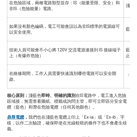
在危險區域，兩種電路類型並存：IS（能量受限、安全）和
淺藍
非IS（危險能量）電路。
如果沒有顏色編碼，電工可能會誤以為非IS標準的電源線可
藍色
以安全使用。
技術人員可能會不小心將 120V 交流電源連接到 IS 接線端子
藍色
上（有爆炸危險）
止錯
在維修期間，工作人員需要快速識別哪些電路可以安全開
「藍
啟。
核心原則：
淺藍色
即時、明確的識別
在IS電路中，電工進入危險
區域後，無需查看圖紙、標籤或詢問主管，即可立即區分安全電
纜（藍色）和潛在危險電纜（任何其他顏色）。
鼎尊電纜
，
我們也在淺藍色電纜上印上「Ex-ia」或「Ex-ib」字
樣，以作二次驗證，確保即使在光線較暗的條件下也不會產生歧
義。