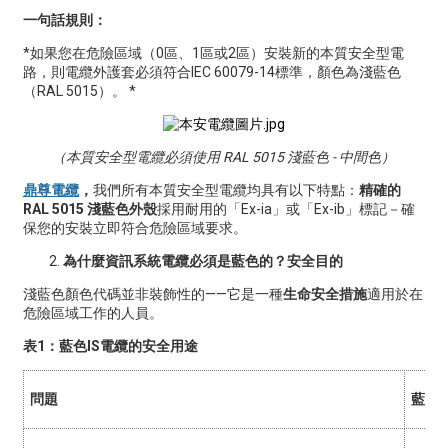
一句話規則：
*如果您在危險區域（0區、1區或2區）安裝新的本質安全型電
路，則電纜外護套必須符合IEC 60079-14標準，顏色為淺藍色
（RAL 5015）。 *
（本質安全型電纜必須使用 RAL 5015 淺藍色 - 中間色）
鼎尊電纜
，
我們所有本質安全型電纜均具有以下特點：
精確的
RAL 5015 淺藍色外殼
採用耐用的「Ex-ia」或「Ex-ib」標記－確
保您的安裝立即符合危險區域要求。
為什麼資訊系統電纜必須是藍色的？安全目的
淺藍色顏色代碼並非裝飾性的——它是一種
生命安全措施
適用於在
危險區域工作的人員。
表1：藍色IS電纜的安全用途
問題
藍色