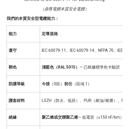
（鼎尊電纜本質安全電纜）
我們的本質安全型電纜能力：
能力
定尊規格
遵守
IEC 60079-11、IEC 60079-14、NFPA 70、IEEE 1
鞘色
淺藍色（RAL 5015）
— 已根據標準色卡驗證
防護等級
今後
（0區）
前任
（區域 1）
護套材料
LSZH（防火、低菸）、PUR（耐油/耐磨）、PV
絕緣
聚乙烯或交聯聚乙烯
— 低電容（≤150 nF/km）