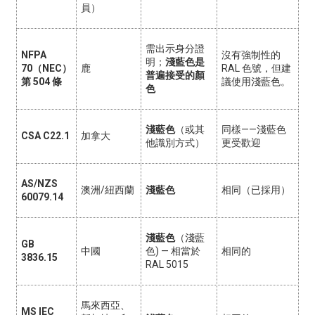
員）
需出示身分證
NFPA
沒有強制性的
明；
淺藍色是
70（NEC）
鹿
RAL 色號，但建
普遍接受的顏
第 504 條
議使用淺藍色。
色
淺藍色
（或其
同樣——淺藍色
CSA C22.1
加拿大
他識別方式）
更受歡迎
AS/NZS
澳洲/紐西蘭
淺藍色
相同（已採用）
60079.14
淺藍色
（
淺藍
GB
中國
色
) — 相當於
相同的
3836.15
RAL 5015
馬來西亞、
MS IEC