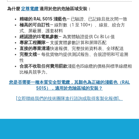
為什麼
定尊電纜
適用於您的危險區域安裝：
精確的 RAL 5015 淺藍色
— 已驗證、已記錄且批次間一致
極高的可自訂性
— 線對數（1 至 100+）、線規、絞合方
式、屏蔽層、護套材料
經認證的IS電氣參數
— 為實體驗證提供 Cc 和 Lc 值
專家工程團隊
— 支援實體參數計算和屏障匹配
直接的專業溝通
快速報價、完整技術資料表、全球配送
完整文檔
— 每批貨物均提供測試報告、合規證明和可追溯
性
合規不收取任何費用罰款
淺藍色IS線纜的價格與標準線纜相
比極具競爭力。
您是否需要一種本質安全型電纜，其顏色為正確的淺藍色（RAL
5015），適用於危險區域的安裝？
[立即聯絡我們的技術團隊進行諮詢或取得客製化報價]。