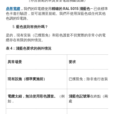
（符合規範的本質安全電纜橫斷面圖）
鼎尊電纜
，
我們的IS電纜使用
精確的 RAL 5015 淺藍色
— 已依標準
色卡進行驗證，並可追溯至規範。我們不使用深藍色或任何其他
色調的IS電路。
藍色規則有例外嗎？
是的，現有安裝（已獲豁免）和彩色護套不切實際的非常小的電
纜存在有限的例外情況。
表 4：淺藍色要求的例外情況
異常場景
要求
現有設施（標準實施前）
已獲豁免；除非進行改裝，
電纜太細，無法使用彩色護套。
（例
淺藍色記號筆
在終點（兩端）
如，
處