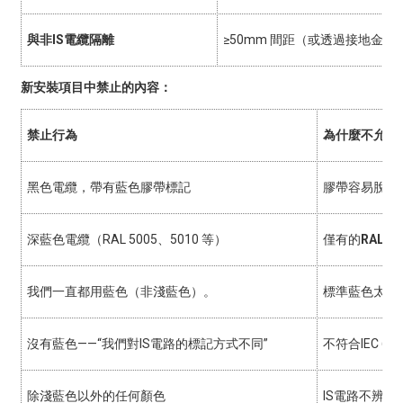
與非IS電纜隔離
≥50mm 間距（或透過接地金屬
新安裝項目中禁止的內容：
禁止行為
為什麼不允許
黑色電纜，帶有藍色膠帶標記
膠帶容易脫落
深藍色電纜（RAL 5005、5010 等）
僅有的
RAL 5
我們一直都用藍色（非淺藍色）。
標準藍色太深
沒有藍色——“我們對IS電路的標記方式不同”
不符合IEC 60
除淺藍色以外的任何顏色
IS電路不辨識