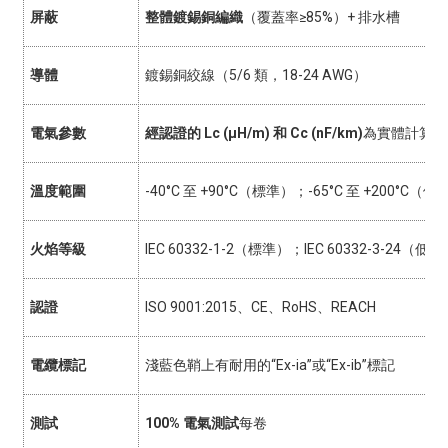
屏蔽
整體鍍錫銅編織
（覆蓋率≥85%）+ 排水槽
導體
鍍錫銅絞線（5/6 類，18-24 AWG）
電氣參數
經認證的 Lc (µH/m) 和 Cc (nF/km)
為實體計算提
溫度範圍
-40°C 至 +90°C（標準）；-65°C 至 +200°C（優
火焰等級
IEC 60332-1-2（標準）；IEC 60332-3-24
認證
ISO 9001:2015、CE、RoHS、REACH
電纜標記
淺藍色鞘上有耐用的“Ex-ia”或“Ex-ib”標記
測試
100% 電氣測試
每卷