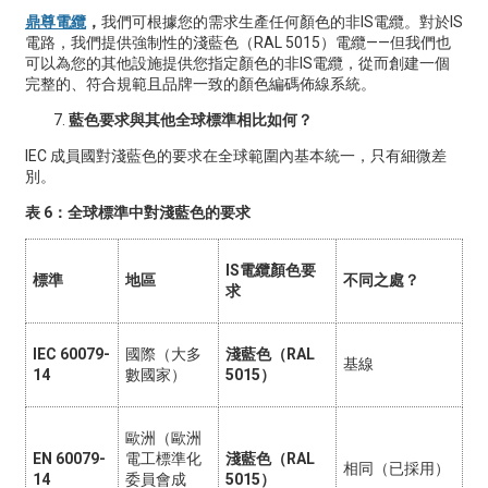
鼎尊電纜
，
我們可根據您的需求生產任何顏色的非IS電纜。對於IS
電路，我們提供強制性的淺藍色（RAL 5015）電纜——但我們也
可以為您的其他設施提供您指定顏色的非IS電纜，從而創建一個
完整的、符合規範且品牌一致的顏色編碼佈線系統。
藍色要求與其他全球標準相比如何？
IEC 成員國對淺藍色的要求在全球範圍內基本統一，只有細微差
別。
表 6：全球標準中對淺藍色的要求
IS電纜顏色要
標準
地區
不同之處？
求
IEC 60079-
國際（大多
淺藍色（RAL
基線
14
數國家）
5015）
歐洲（歐洲
EN 60079-
電工標準化
淺藍色（RAL
相同（已採用）
14
委員會成
5015）