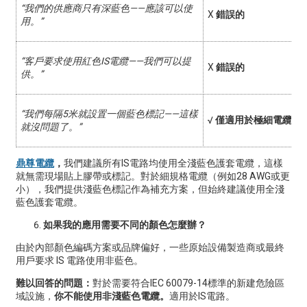
“我們的供應商只有深藍色——應該可以使
X
錯誤的
用。”
“客戶要求使用紅色IS電纜——我們可以提
X
錯誤的
供。”
“我們每隔5米就設置一個藍色標記——這樣
√
僅適用於極細電纜
就沒問題了。”
鼎尊電纜
，
我們建議所有IS電路均使用全淺藍色護套電纜，這樣
就無需現場貼上膠帶或標記。對於細規格電纜（例如28 AWG或更
小），我們提供淺藍色標記作為補充方案，但始終建議使用全淺
藍色護套電纜。
如果我的應用需要不同的顏色怎麼辦？
由於內部顏色編碼方案或品牌偏好，一些原始設備製造商或最終
用戶要求 IS 電路使用非藍色。
難以回答的問題：
對於需要符合IEC 60079-14標準的新建危險區
域設施，
你不能使用非淺藍色電纜。
適用於IS電路。