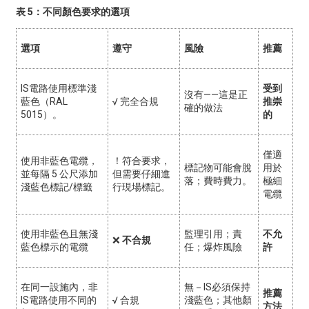
表 5：不同顏色要求的選項
選項
遵守
風險
推薦
IS電路使用標準淺
受到
沒有——這是正
藍色（RAL
√
完全合規
推崇
確的做法
5015）。
的
僅適
使用非藍色電纜，
！
符合要求，
標記物可能會脫
用於
並每隔 5 公尺添加
但需要仔細進
落；費時費力。
極細
淺藍色標記/標籤
行現場標記。
電纜
使用非藍色且無淺
監理引用；責
不允
❌
不合規
藍色標示的電纜
任；爆炸風險
許
在同一設施內，非
無－IS必須保持
推薦
IS電路使用不同的
√
合規
淺藍色；其他顏
方法