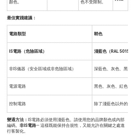
顏色。
色不受限制。
最佳實踐建議：
電路類型
鞘色
IS電路（危險區域）
淺藍色（RAL 5015）
非IS儀器（安全區域或非危險區域）
深藍色、灰色、黑色
電源電路
黑色、灰色、紅色等
控制電路
除了淺藍色以外的任
變通方法：
IS電路必須使用淺藍色。請使用您的品牌顏色或內部
編碼。
非IS電路
— 這樣既能保持合規性，又能允許在關鍵之處進
行客製化。