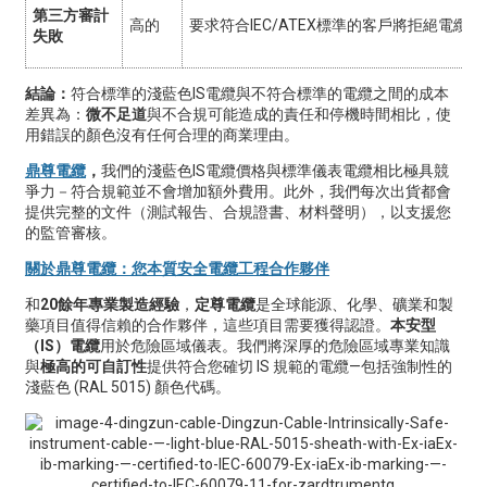
第三方審計
高的
要求符合IEC/ATEX標準的客戶將拒絕電纜
失敗
結論：
符合標準的淺藍色IS電纜與不符合標準的電纜之間的成本
差異為：
微不足道
與不合規可能造成的責任和停機時間相比，使
用錯誤的顏色沒有任何合理的商業理由。
鼎尊電纜
，
我們的淺藍色IS電纜價格與標準儀表電纜相比極具競
爭力－符合規範並不會增加額外費用。此外，我們每次出貨都會
提供完整的文件（測試報告、合規證書、材料聲明），以支援您
的監管審核。
關於鼎尊電纜：您本質安全電纜工程合作夥伴
和
20餘年專業製造經驗
，
定尊電纜
是全球能源、化學、礦業和製
藥項目值得信賴的合作夥伴，這些項目需要獲得認證。
本安型
（IS）電纜
用於危險區域儀表。我們將深厚的危險區域專業知識
與
極高的可自訂性
提供符合您確切 IS 規範的電纜—包括強制性的
淺藍色 (RAL 5015) 顏色代碼。