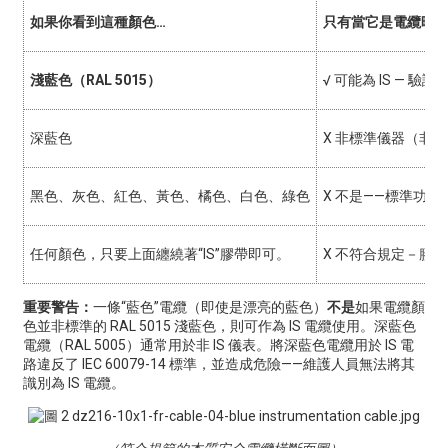
如果你看到這種顏色…
只有當它是電纜時…
淺藍色（RAL 5015）
√
可能為 IS — 驗證 Ex
深藍色
X
非標準儀器（非IS
黑色、灰色、紅色、黃色、橘色、白色、綠色
X
不是——標準功率
任何顏色，只要上面纏繞著“IS”膠帶即可。
X
不符合規定－膠帶
重要警告：
一條“藍色”電纜（即使是漂亮的藍色）
不是
如果電纜顏
色並非標準的 RAL 5015 淺藍色，則可作為 IS 電纜使用。深藍色
電纜（RAL 5005）通常用於非 IS 儀表。將深藍色電纜用於 IS 電
路違反了 IEC 60079-14 標準，並造成危險——維護人員無法將其
識別為 IS 電纜。