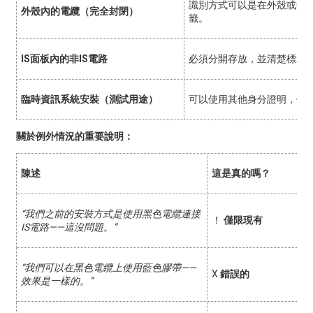
識別方式可以是在外殼或接
外殼內的電纜（完全封閉）
籤。
IS面板內的非IS電路
必須分開存放，並清楚標示「
臨時資訊系統安裝（測試用途）
可以使用其他身分證明，但
關於例外情況的重要說明：
陳述
這是真的嗎？
“我們之前的安裝方式是使用黑色電纜連接
！
僅限現有
IS電路——這沒問題。”
“我們可以在黑色電纜上使用藍色膠帶——
X
錯誤的
效果是一樣的。”