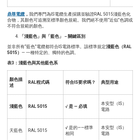
鼎尊電纜
，
我們專門為IS電纜生產採購並驗證RAL 5015淺藍色化
合物，其顏色可追溯至標準顏色規範。我們絕不使用“近似”色調或
不符合規範的顏色。
「淺藍色」與「藍色」－關鍵區別
並非所有“藍色”電纜都符合IS電路標準。該標準規定
淺藍色（RAL
5015）
— 一種特定的、獨特的色調。
表3：淺藍色與其他藍色系
顏色描
RAL程式碼
符合IS要求嗎？
典型用途
述
本安型（IS）
淺藍色
RAL 5015
√
是 — 必填
電路
√
是的——標準
本安型（IS）
天藍色
RAL 5015
相同
電路