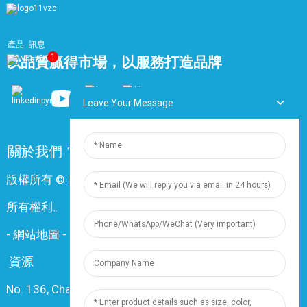
產品
訊息
1
以品質贏得市場，以服務打造品牌
Leave Your Message
關於我們
常問問題
聯絡我們
版權所有 © 2024 上海鼎尊電氣電纜股份有限公司。保留
所有權利。
-
網站地圖
-
Resource
資源
No. 136, Changxiang Rd., Nanxiang Town, 201802,