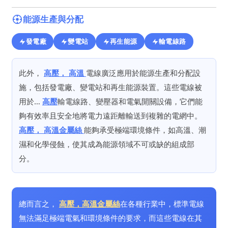
能源生產與分配
發電廠
變電站
再生能源
輸電線路
此外，
高壓
，
高溫
電線廣泛應用於能源生產和分配設
施，包括發電廠、變電站和再生能源裝置。這些電線被
用於…
高壓
輸電線路、變壓器和電氣開關設備，它們能
夠有效率且安全地將電力遠距離輸送到複雜的電網中。
高壓
，
高溫
金屬絲
能夠承受極端環境條件，如高溫、潮
濕和化學侵蝕，使其成為能源領域不可或缺的組成部
分。
總而言之，
高壓
，
高溫
金屬絲
在各種行業中，標準電線
無法滿足極端電氣和環境條件的要求，而這些電線在其