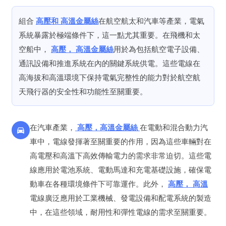
組合
高壓
和
高溫
金屬絲
在航空航太和汽車等產業，電氣
系統暴露於極端條件下，這一點尤其重要。在飛機和太
空船中，
高壓
，
高溫
金屬絲
用於為包括航空電子設備、
通訊設備和推進系統在內的關鍵系統供電。這些電線在
高海拔和高溫環境下保持電氣完整性的能力對於航空航
天飛行器的安全性和功能性至關重要。
在汽車產業，
高壓
，
高溫
金屬絲
在電動和混合動力汽
車中，電線發揮著至關重要的作用，因為這些車輛對在
高電壓和高溫下高效傳輸電力的需求非常迫切。這些電
線應用於電池系統、電動馬達和充電基礎設施，確保電
動車在各種環境條件下可靠運作。此外，
高壓
，
高溫
電線廣泛應用於工業機械、發電設備和配電系統的製造
中，在這些領域，耐用性和彈性電線的需求至關重要。