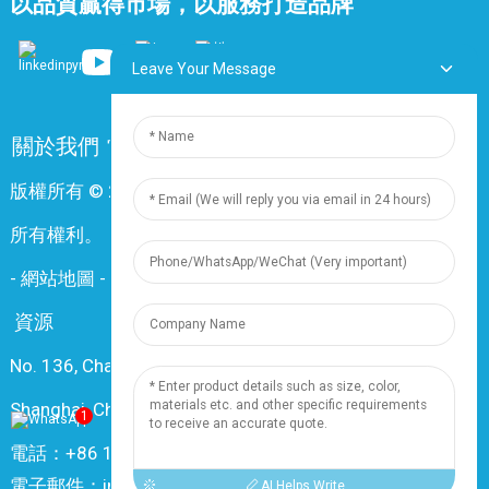
以品質贏得市場，以服務打造品牌
Leave Your Message
關於我們
常問問題
聯絡我們
版權所有 © 2024 上海鼎尊電氣電纜股份有限公司。保留
所有權利。
-
網站地圖
-
Resource
資源
No. 136, Changxiang Rd., Nanxiang Town, 201802,
Shanghai, China
1
電話：+86 18019377761
電子郵件：info@dingzuncable.com
AI Helps Write