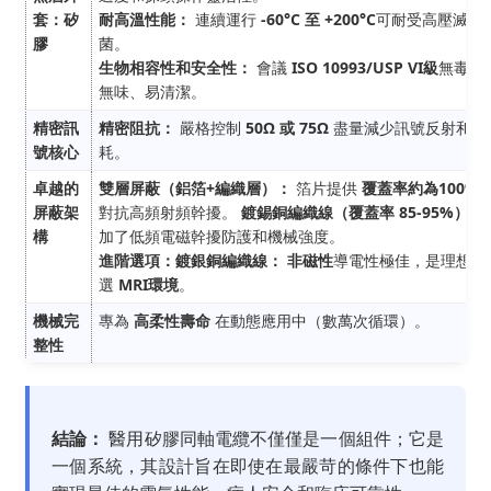
套：矽
耐高溫性能：
連續運行
-60°C 至 +200°C
可耐受高壓滅
膠
菌。
生物相容性和安全性：
會議
ISO 10993/USP VI級
無毒、
無味、易清潔。
精密訊
精密阻抗：
嚴格控制
50Ω 或 75Ω
盡量減少訊號反射和損
號核心
耗。
卓越的
雙層屏蔽（鋁箔+編織層）：
箔片提供
覆蓋率約為100%
屏蔽架
對抗高頻射頻幹擾。
鍍錫銅編織線（覆蓋率 85-95%）
增
構
加了低頻電磁幹擾防護和機械強度。
進階選項：鍍銀銅編織線：
非磁性
導電性極佳，是理想之
選
MRI環境
。
機械完
專為
高柔性壽命
在動態應用中（數萬次循環）。
整性
結論：
醫用矽膠同軸電纜不僅僅是一個組件；它是
一個系統，其設計旨在即使在最嚴苛的條件下也能