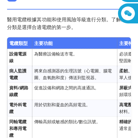
醫用電纜根據其功能和使用風險等級進行分類。了解這些
分類是選擇合適電纜的第一步。
電纜類型
主要功能
主要特性
設備電源
為醫療設備輸送市電。
必須遵守
線
堅固耐用
病人監護
將來自感測器的生理訊號（心電圖、腦電
柔韌、生
電纜
圖、血氧飽和度）傳送到監視器。
單人使用
資料/網路
促進設備和網路之間的高速通訊。
屏蔽式電
線纜
頻環境中
電外科電
用於切割和凝血的高頻電流。
高電壓額
纜
材料。
同軸電纜
傳輸高頻或敏感的類比/數位訊號。
精確的阻
和專用電
通常是定
纜