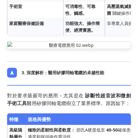
手術室
可消毒性、可靠
高壓蒸氣滅菌（
性、觸感。
菌
關鍵操作環境
家庭醫療保健設備
功能強大、操作簡
非專業人員操作
便、經濟實惠。
3. 深度解析：醫用矽膠同軸電纜的卓越性能
對於要求最嚴苛的應用－尤其是在
診斷性超音波和微創
手術工具
醫用矽膠同軸電纜樹立了業界標準。原因如下：
特徵
規格與優勢
高級隔
極致的柔韌性與柔軟度：
邵氏A硬度低至
40-50
確保患者
熱層外
適度和探頭操作靈活性。