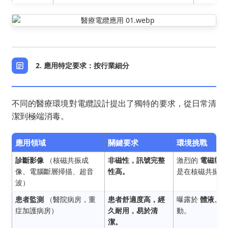
2. 應用特定要求：按行業細分
不同的醫療環境對電纜設計提出了獨特的要求，從日常清
潔到極端消毒。
應用領域
關鍵要求
環境挑戰
診斷影像
（核磁共振成
非磁性，訊號完整
激烈的
電磁幹擾
像、電腦斷層掃描、超音
性高。
是在核磁共振成
波）
患者監測
（醫院病房，重
患者舒適度高，經
曝露於
體液、
症加護病房）
久耐用，易於清
動。
潔。