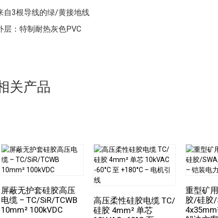
高温、油污等复杂工况，该电缆可为各类仪表控制设备提供稳定
来自3根导线的绿/黄接地线
和安全性。例如，在炼油厂的催化裂化装置中，该电缆能够在高
短时使用：+105°C
信号，保障装置的正常运行。此外，在造船、汽车制造等存在高
外层：特制耐热灰色PVC
燃烧特性：
用。
根据规定，阻燃且可自熄。
简而言之，耐油105摄氏度柔性控制电缆由于其独特的结构和优
EC 60332-1-2 + VDE 0482-332-1-2
UL VW-1、CSA FT1、FT2
相关产品
屏蔽无护套硅胶高压
重型矿用
电缆 – TC/SiR/TCWB
胶/硅胶/
高压柔性硅胶电缆 TC/
10mm² 100kVDC
4x35m
硅胶 4mm² 单芯