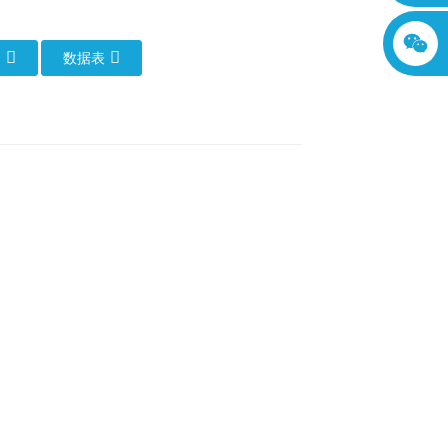
们
数据表
体确保良好的导电性，绝缘层具有优异的耐
清晰易懂的数字标记进行区分，便于安装和
良好的柔韧性，可轻松弯曲扭转以适应不同
常工作，而不会受到油污的侵蚀。
动化生产线等工业自动化设备中，其稳定的
业，无论是油炸设备周围还是油脂处理区，
的连续性和安全性。在石油化工领域，面对