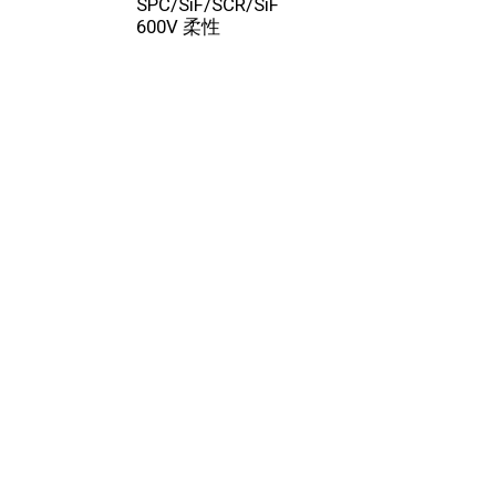
案
SPC/SiF/SCR/SiF
– 300°C 玻璃纤
600V 柔性
缘，带不锈钢编织
蔽层