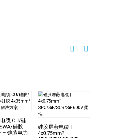
的电源和信号支持，确保生产过程的稳定性
温、高压、油雾弥漫的环境下精确传输控制
温和油污的行业中，该电缆也发挥着重要作
异的性能，在许多领域发挥着关键作用。
电缆 CU/硅
SWA/硅胶
硅胶屏蔽电缆 |
T型柔性扁平电缆 S
m² – 铠装电力
4x0.75mm²
HS-FBPBR 2x1.0