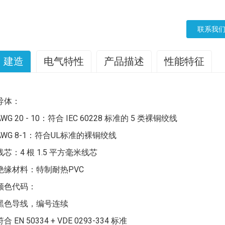
联系我
建造
电气特性
产品描述
性能特征
标称电压：Uo/U 300/500V
耐油105摄氏度柔性控制电缆
导体：
UL认证电压：600伏
耐油105摄氏度柔性控制电缆是一种高性能电缆。
AWG 20 - 10：符合 IEC 60228 标准的 5 类裸铜绞线
最小弯曲半径：
从结构上看，它通常由优质导体、特殊绝缘层和保护层组成。导
油性和耐高温性。为了区分不同的线路，绝缘层涂成黑色，并用
AWG 8-1：符合UL标准的裸铜绞线
固定安装：4 x OD
维护。保护层增强了电缆的机械强度和防护性能。
线芯：4 根 1.5 平方毫米线芯
自由移动：6 x OD
在特性方面，该电缆可在105摄氏度的环境下稳定工作，并具有
绝缘材料：特制耐热PVC
抗辐射能力：8 x 100000000 cJ/kg
的安装环境。同时，其优异的耐油性能使其能够在油污环境中正
颜色代码：
温度范围：
在应用领域，该电缆广泛应用于各种工业场景。在数控机床、自
黑色导线，编号连续
信号传输能力确保了设备的精确控制和高效运行。在食品加工行
静态：-40/+90°C
它都能为油浸环境中的设备提供可靠的控制信号传输，保障生产
符合 EN 50334 + VDE 0293-334 标准
灵活：+5/+90°C