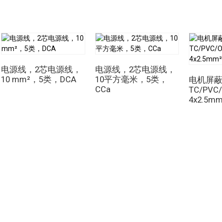
功能
多芯电源线
电缆的工作原理基于导电性和绝缘性。电缆内的
有很高的导电性。这些导体用聚氯乙烯（PVC）、交联聚乙烯（X
并抵御外部环境因素的影响。高质量的导体和绝缘材料的结合确
靠性的前提下有效传输电力。
其中一项关键优势是
多芯电源线
这些电缆的优势在于其多功能性
电源线，2芯电源线，
电源线，2芯电源线，
业机械、建筑工地还是住宅楼宇，这些电缆都能满足不同系统多
10 mm²，5类，DCA
10平方毫米，5类，
电机屏蔽
层护套内承载多根线芯，减少了对多根独立电缆的需求，简化了
CCa
TC/PVC
4x2.5mm
操作
多芯电源线
电缆的工作原理基于电路和传输原理。当连接到
到目标位置，例如电机、照明设备或电子设备。包裹每个线芯的
而确保安全高效的电力传输。此外，
多芯电源线
还可以促进通信
统的多功能解决方案。
综上所述，
多芯电源线
是现代电力基础设施的基本组成部分，提
式。其设计将多个绝缘铁芯封装在单个护套内，使其能够满足各
性。通过了解内部工作原理，可以更好地理解……
多芯电源线
了
其在电气系统中的选择和实施做出明智的决定，最终有助于配电