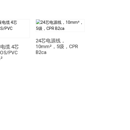
导体通常由铜或铝制成，这两种材料都具
LPE）或橡胶等材料绝缘，以防止电流泄漏
保了……
多芯电源线
能够在保证安全性和可
和对各种应用场景的适应性。无论用于工
24芯电源线，
样化的电力和信号传输需求。它们能够在单
10mm²，5级，CPR
电缆 4芯
电子多芯电缆 |
安装和维护流程，同时优化了空间利用率。
B2ca
/OS/PVC
4x22AWG 600V -2
²
至 +105°C
电源时，电缆内的各个线芯会将电流传输
绝缘层可以防止短路或电气故障的发生，从
和控制信号的传输，使其成为集成电气系
供了一种可靠高效的电力和信号传输方
种应用的不同需求，同时确保安全性和可靠
解它们的功能后，工程师和技术人员可以就
网络的无缝运行。