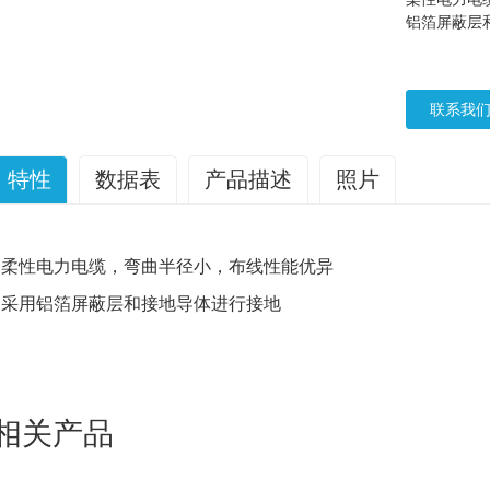
铝箔屏蔽层
联系我
特性
数据表
产品描述
照片
多芯电源线的工作原理是什么？
• 柔性电力电缆，弯曲半径小，布线性能优异
多芯电源线
电缆是现代电气系统的重要组成部分，它提供了一种
• 采用铝箔屏蔽层和接地导体进行接地
设备和装置。这些电缆的设计允许在单个护套内容纳多个线芯或
本文中，我们将探讨电缆的内部工作原理。
多芯电源线
阐明它们
在……的核心
多芯电源线
并联导体的概念能够以紧凑高效的方式
他线芯绝缘，从而允许电流独立传输。这种设计不仅最大限度地
相关产品
低了不同线芯之间的干扰风险，确保了可靠稳定的电力传输。