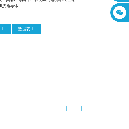
和接地导体
们
数据表
可靠高效的方式，将电力从电源传输到各种
导体，从而实现电力和信号的同步传输。在
的功能以及它们在各种应用中提供的好处。
传输电力和信号。电缆中的每个线芯都与其
提高了电缆的承载能力，而且最大限度地降