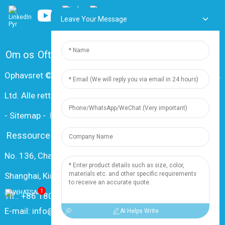
Leave Your Message
Om os
Ofte stillede spørgsmål
Kontakt os
Ophavsret © 2024 Shanghai Dingzun Electric & Cable Co.,
Ltd. Alle rettigheder forbeholdes.
-
Sitemap
-
Resource
Ressource
No. 136, Changxiang Rd., Nanxiang Town, 201802,
Shanghai, Kina
1
Tlf.: +86 18019377761
E-mail: info@dingzuncable.com
AI Helps Write