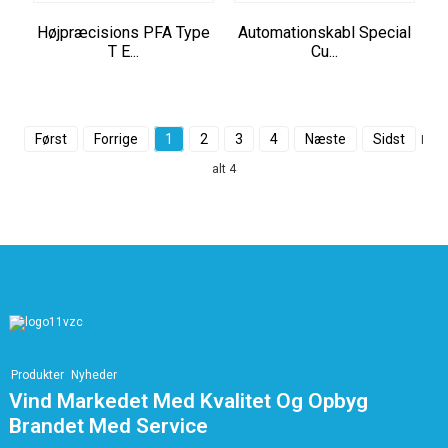
Højpræcisions PFA Type
Automationskabl Special
T E...
Cu...
Først
Forrige
1
2
3
4
Næste
Sidst
I
alt 4
Produkter
Nyheder
Vind Markedet Med Kvalitet Og Opbyg
Brandet Med Service