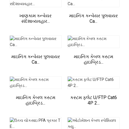
ખાણકામ કન્વેયર
માઇનિંગ કન્વેયર પુલવાયર
સંદેશાવ્યવહાર...
Ca...
માઇનિંગ કન્વેયર પુલવાયર
માઇનિંગ કેબલ કસ્ટમ
Ca...
હાઇબ્રિડ...
માઇનિંગ કેબલ કસ્ટમ
કસ્ટમ ફ્લેટ U/FTP Cat6
હાઇબ્રિડ...
4P 2...