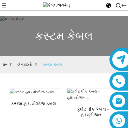
કસ્ટમ કેબલ
ઘર
ઉત્પાદનો
કસ્ટમ કેબલ
કસ્ટમ હાઇ વોલ્ટેજ ડબલ ...
ફ્લેટ પીક કેબલ -
હાઇડ્રોજન ...
૮૬૧૮૦૧૯૩૭૭૭૬૧