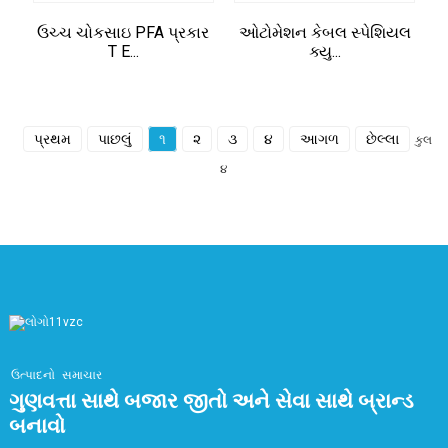
ઉચ્ચ ચોકસાઇ PFA પ્રકાર
ઓટોમેશન કેબલ સ્પેશિયલ
T E...
ક્યુ...
પ્રથમ
પાછલું
૧
૨
૩
૪
આગળ
છેલ્લા
કુલ
૪
ઉત્પાદનો
સમાચાર
ગુણવત્તા સાથે બજાર જીતો અને સેવા સાથે બ્રાન્ડ
બનાવો