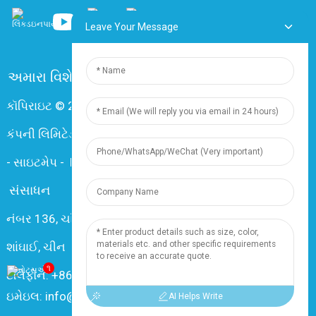
Leave Your Message
અમારા વિશે
વારંવાર પૂછાતા પ્રશ્નો
અમારો સંપર્ક કરો
કૉપિરાઇટ © 2024 શાંઘાઈ ડિંગઝુન ઇલેક્ટ્રિક એન્ડ કેબલ
કંપની લિમિટેડ. સર્વાધિકાર સુરક્ષિત.
-
સાઇટમેપ
-
Resource
સંસાધન
નંબર 136, ચાંગઝિયાંગ રોડ., નાનક્સિયાંગ ટાઉન, 201802,
શાંઘાઈ, ચીન
૧
ટેલિફોન: +86 18019377761
ઇમેઇલ: info@dingzuncable.com
AI Helps Write