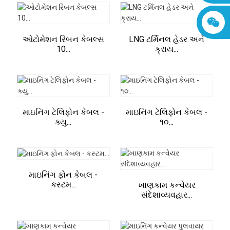
ઓટોમેશન રિબન કેબલ્સ
LNG ટર્મિનલ હેડર અને
10...
ક્રાય...
માઇનિંગ ટેલિફોન કેબલ -
માઇનિંગ ટેલિફોન કેબલ -
ક્યુ...
૧૦...
માઇનિંગ ફોન કેબલ -
કસ્ટમ...
ખાણકામ કન્વેયર
સંદેશાવ્યવહાર...