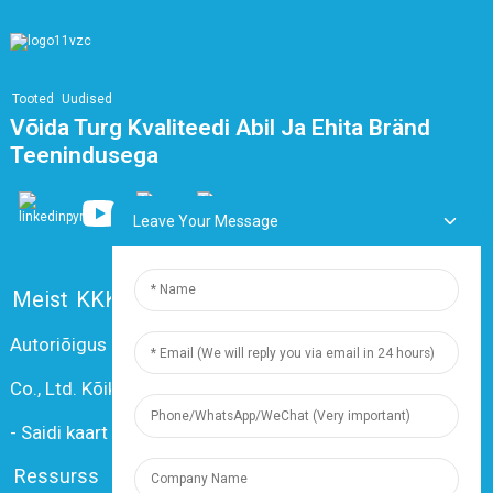
Tooted
Uudised
Võida Turg Kvaliteedi Abil Ja Ehita Bränd
Teenindusega
Leave Your Message
Meist
KKK
Võta meiega ühendust
Autoriõigus © 2024 Shanghai Dingzun Electric & Cable
Co., Ltd. Kõik õigused kaitstud.
-
Saidi kaart
-
Resource
Ressurss