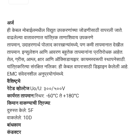
SiHFC 180 केबलची वैशिष्ट्ये
अर्ज
SiHFC 180 केबल
हे इलेक्ट्रिकल वायरिंगच्या क्षेत्रातील एक
ही केबल मोबाईलमधील विद्युत उपकरणांच्या जोडणीसाठी वापरली जाते.
अत्याधुनिक नवोपक्रम आहे, जे आधुनिक औद्योगिक आणि व्यावसायिक
वाढलेल्या वातावरणात यांत्रिक ताणाशिवाय उपकरणे
वापराच्या गरजा पूर्ण करण्यासाठी डिझाइन केलेले आहे. ही उच्च-कार्यक्षम
तापमान, उदाहरणार्थ पोलाद कारखान्यांमध्ये, पण कमी तापमानात देखील
केबल अनेक वैशिष्ट्यांसह तयार केली आहे, जी तिला पारंपरिक वायरिंग
तापमान. इन्सुलेशन आणि आवरण बहुतेक तापमानांना प्रतिरोधक आहेत.
उपायांपेक्षा वेगळे ठरवतात, ज्यामुळे ती विविध प्रकारच्या इलेक्ट्रिकल
तेल, ग्रीस, आम्ल, क्षार आणि ऑक्सिडायझर. कायमस्वरूपी स्थापनेसाठी.
इन्स्टॉलेशन्ससाठी एक आदर्श पर्याय ठरते. तिच्या अपवादात्मक
यांत्रिकरित्या संरक्षित नलिका. ही केबल वापरासाठी डिझाइन केलेली आहे.
टिकाऊपणापासून ते उत्कृष्ट वाहकतेपर्यंत, ही केबल अनेक वैशिष्ट्ये प्रदान
EMC संवेदनशील अनुप्रयोगांमध्ये.
करते.
SiHFC 180 केबल
हे अनेक फायदे देते, ज्यामुळे विश्वसनीय आणि
वैशिष्ट्ये
कार्यक्षम इलेक्ट्रिकल वायरिंग सोल्यूशन्स शोधणाऱ्या व्यावसायिकांसाठी हा
रेटेड व्होल्टेज
Uo/U: ३००/५००V
एक उत्कृष्ट पर्याय ठरतो.
कार्यरत तापमान:
स्थिर: -60°C ते +180°C
सर्वात उल्लेखनीय वैशिष्ट्यांपैकी एक
SiHFC 180 केबल
याचे वैशिष्ट्य
किमान वाकण्याची त्रिज्या
:
म्हणजे याचा अपवादात्मक टिकाऊपणा. उच्च-गुणवत्तेच्या सामग्रीने आणि
दुरुस्त केले: 5F
प्रगत उत्पादन तंत्रांनी बनवलेली ही केबल, आव्हानात्मक औद्योगिक
वाकलेले: 10D
वातावरणातील कठोर परिस्थितीला तोंड देण्यासाठी तयार केली आहे. याची
बांधकाम
मजबूत रचना घर्षण, आघात आणि कठोर पर्यावरणीय परिस्थितीला
कंडक्टर