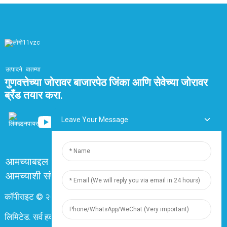
आहे. त्याच्या प्रगत डिझाइन आणि मजबूत बांधणीमुळे,
SiHFC 180 केबल
हे विद्युत वायरिंग तंत्रज्ञानातील एक महत्त्वपूर्ण प्रगती दर्शवते, जे
व्यावसायिकांना त्यांच्या वायरिंगच्या गरजांसाठी एक विश्वासार्ह आणि
कार्यक्षम उपाय प्रदान करते.
उत्पादने
बातम्या
गुणवत्तेच्या जोरावर बाजारपेठ जिंका आणि सेवेच्या जोरावर
ब्रँड तयार करा.
Leave Your Message
आमच्याबद्दल
वारंवार विचारले जाणारे प्रश्न
आमच्याशी संपर्क साधा
कॉपीराइट © २०२४ शांघाय डिंगझुन इलेक्ट्रिक अँड केबल कंपनी
लिमिटेड. सर्व हक्क राखीव.