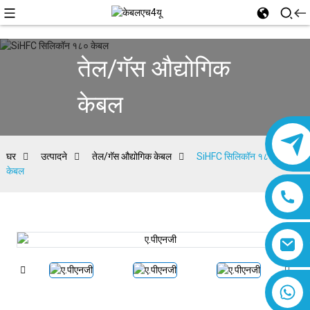
तेल/गॅस औद्योगिक
केबल
घर
उत्पादने
तेल/गॅस औद्योगिक केबल
SiHFC सिलिकॉन १८०
केबल
८६१८०१९३७७७६१