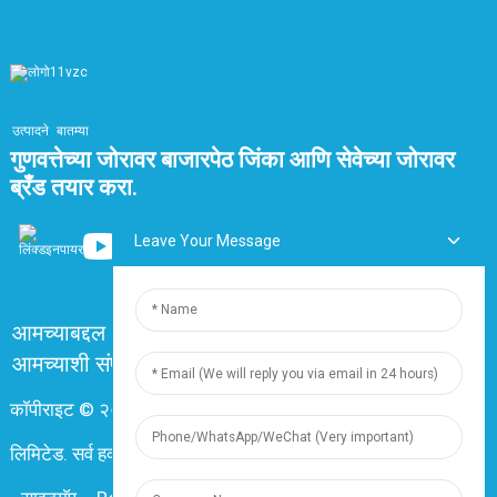
उत्पादने
बातम्या
गुणवत्तेच्या जोरावर बाजारपेठ जिंका आणि सेवेच्या जोरावर
ब्रँड तयार करा.
Leave Your Message
आमच्याबद्दल
वारंवार विचारले जाणारे प्रश्न
आमच्याशी संपर्क साधा
कॉपीराइट © २०२४ शांघाय डिंगझुन इलेक्ट्रिक अँड केबल कंपनी
लिमिटेड. सर्व हक्क राखीव.