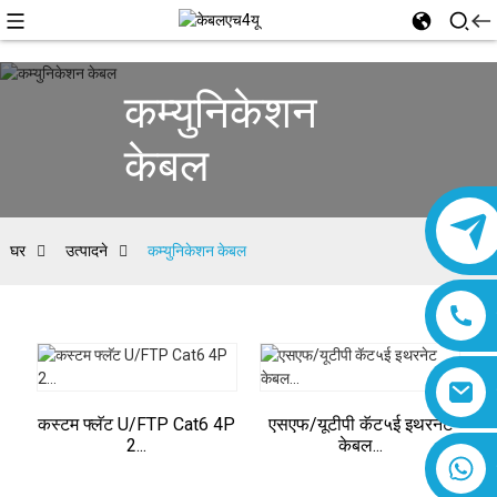
कम्युनिकेशन
केबल
घर
उत्पादने
कम्युनिकेशन केबल
कस्टम फ्लॅट U/FTP Cat6 4P
एसएफ/यूटीपी कॅट५ई इथरनेट
2...
केबल...
८६१८०१९३७७७६१