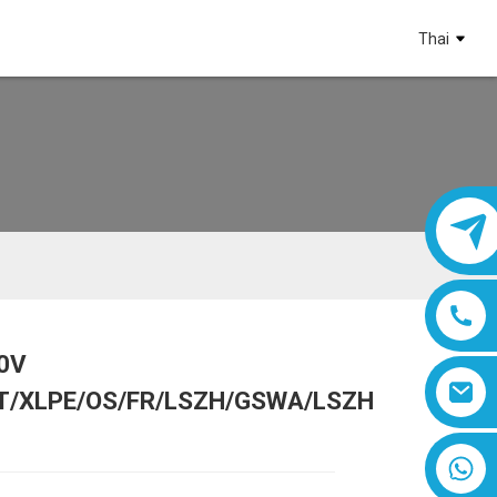
Thai
0V
Loading...
Loading...
Loading...
Loading...
T/XLPE/OS/FR/LSZH/GSWA/LSZH
8618019377761