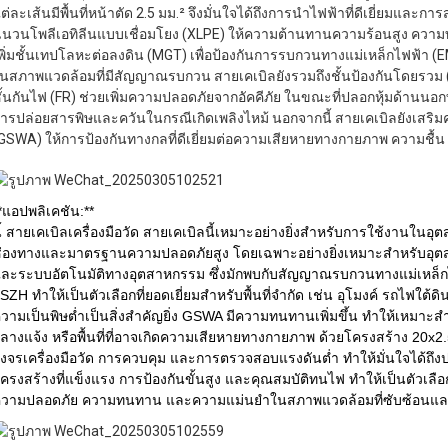
ต่ละเส้นมีพื้นที่หน้าตัด 2.5 มม.² จึงมั่นใจได้ถึงการนำไฟฟ้าที่ดีเยี่ยมและการ
นวนโพลีเอทิลีนแบบเชื่อมโยง (XLPE) ให้ความต้านทานความร้อนสูง คว
พิ่มชั้นเทปโลหะต่อลงดิน (MGT) เพื่อป้องกันการรบกวนทางแม่เหล็กไฟฟ้า (
นสภาพแวดล้อมที่มีสัญญาณรบกวน สายเคเบิลยังรวมถึงชั้นป้องกันโดยรวม 
ั้นกันไฟ (FR) ช่วยเพิ่มความปลอดภัยจากอัคคีภัย ในขณะที่ปลอกหุ้มด้าน
ารปล่อยสารพิษและควันในกรณีเกิดเพลิงไหม้ นอกจากนี้ สายเคเบิลยังเสริ
GSWA) ให้การป้องกันทางกลที่ดีเยี่ยมต่อความเสียหายทางกายภาพ ความชื้
*แอปพลิเคชัน:**
ี้
สายเคเบิลเครื่องมือวัด
สายเคเบิลนี้เหมาะอย่างยิ่งสำหรับการใช้งานในอุ
่องทางและมาตรฐานความปลอดภัยสูง โดยเฉพาะอย่างยิ่งเหมาะสำหรับอุตส
ละระบบอัตโนมัติทางอุตสาหกรรม ซึ่งมักพบกับสัญญาณรบกวนทางแม่เหล็ก
SZH ทำให้เป็นตัวเลือกที่ยอดเยี่ยมสำหรับพื้นที่จำกัด เช่น อุโมงค์ รถไฟใ
วามเป็นพิษต่ำเป็นสิ่งสำคัญยิ่ง GSWA มีความทนทานเพิ่มขึ้น ทำให้เหมาะส
ลางแจ้ง หรือพื้นที่ที่อาจเกิดความเสียหายทางกายภาพ ด้วยโครงสร้าง 20x2
งจรเครื่องมือวัด การควบคุม และการตรวจสอบแรงดันต่ำ ทำให้มั่นใจได้
ครงสร้างที่แข็งแรง การป้องกันขั้นสูง และคุณสมบัติทนไฟ ทำให้เป็นตัวเลือก
วามปลอดภัย ความทนทาน และความแม่นยำในสภาพแวดล้อมที่ซับซ้อนแล