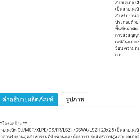
สายเคเบิล 
เป็นสายเคเบ
สำหรับงานอุ
ประกอบด้วยต
พื้นที่หน้าตั
การส่งสัญญาณ
เอทิลีนแบบเ
ร้อน ความท
กว่า
คำอธิบายผลิตภัณฑ์
รูปภาพ
*โครงสร้าง:**
ายเคเบิล CU/MGT/XLPE/OS/FR/LSZH/GSWA/LSZH 20x2.5 เป็นสายเคเบิ
าสำหรับงานอุตสาหกรรมที่ซับซ้อนและต้องการประสิทธิภาพสูง สายเคเบิลน