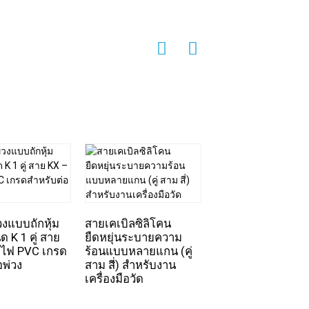
วงแบบถักหุ้ม
สายเคเบิลซิลิโคน
 K 1 คู่ สาย
ยืดหยุ่นระบายความ
สายเคเบิลสำหรับเค
ยไฟ PVC เกรด
ร้อนแบบหลายแกน (คู่
มือวัด ชนิด PLTC/
อพ่วง
สาม สี่) สำหรับงาน
ไม่มีฉนวนหุ้ม – ไม่ม
เครื่องมือวัด
เกราะ – แบบคู่แล
สามสาย | 300 โวลต