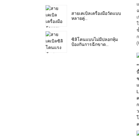
แ
ฉ
สายเคเบิลเครื่องมือวัดแบบ
เ
หลายคู่...
ใ
ช
ก
ซิลิโคนแบบไม่มีปลอกหุ้ม
(
ป้องกันการฉีกขาด...
*
น
ช
แ
L
ค
ก
ว
โ
ค