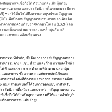
ส่งสัญญาณที่เชื่อถือได้ ตัวนำแต่ละเส้นหุ้มด้วย
ามทนทานทางกล และประสิทธิภาพในระยะยาว มีการ
EMI) ช่วยให้มั่นใจได้ถึงความสมบูรณ์ของสัญญาณ
(OS) เพื่อป้องกันสัญญาณรบกวนภายนอกเพิ่มเติม
นอกทำจากวัสดุควันต่ำปราศจากฮาโลเจน (LSZH) ลด
มความแข็งแรงด้วยเกราะลวดเหล็กชุบสังกะสี
น และสภาพแวดล้อมที่รุนแรง
ตสาหกรรมที่สำคัญ ซึ่งต้องการการส่งสัญญาณหลาย
าหกรรมต่างๆ เช่น น้ำมันและก๊าซ การผลิตไฟฟ้า
ไฟฟ้าและสภาวะการทำงานที่ท้าทาย ปลอกหุ้ม
ต้ดิน และอาคาร ซึ่งความปลอดภัยจากอัคคีภัยและ
ำหรับการติดตั้งที่ต้องรับแรงทางกล สภาพแวดล้อม
.5 มม.² สายเคเบิลนี้ได้รับการออกแบบมาสำหรับ
ถึงประสิทธิภาพที่เสถียรและปราศจากสัญญาณรบกวน
ที่เชื่อถือได้สำหรับอุตสาหกรรมที่ให้ความสำคัญกับ
ะต้องการความแม่นยำสูง