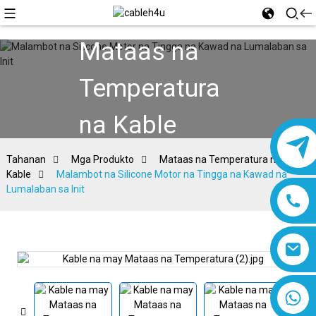
Mataas na
Temperatura
na Kable
Tahanan
Mga Produkto
Mataas na Temperatura na
Kable
Malambot na Silicone Motor na Tingga na Kawad na
Lumalaban sa Init
8618019377761