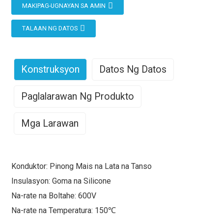
MAKIPAG-UGNAYAN SA AMIN
TALAAN NG DATOS
Konstruksyon
Datos Ng Datos
Paglalarawan Ng Produkto
Mga Larawan
Ano ang SRML Wire?
Nominal na
Tinatayang
Sukat
Pag-
Kapal ng
OD
Konduktor: Pinong Mais na Lata na Tanso
Ang SRML ay nangangahulugang Silicone Rubber Motor
Timbang
AWG
stranded
Insulasyon
(Pulgada)
Lead. Ang SRML wire ay isang high-temperature na wire
Insulasyon: Goma na Silicone
Lbs/ Mft
(Pulgada)
na maaaring gamitin bilang motor lead wire para sa mga
Na-rate na Boltahe: 600V
mapanganib na lokasyon. Depende sa laki ng konduktor
18
16/30
0.045
0.141
14
Na-rate na Temperatura: 150℃
nito, ang wire na ito ay maaaring i-rate sa 150°C o 200°C,