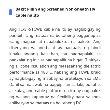
Bakit Piliin ang Screened Non-Sheath HV
Cable na Ito
Ang TC/SiR/TCWB cable na ito ay nagbibigay ng
pambihirang mataas na boltaheng pagganap sa
isang magaan at nababaluktot na pakete. Ang
disenyong walang-balat ay nag-aalis ng hindi
kinakailangang kalakhan, na nagpapalaki sa
pagkalat ng init at nagpapaliit sa bigat. Tinitiyak
ng silicone insulation ang maaasahang dielectric
performance sa 180°C, habang ang TCWB braid
ay nagbibigay ng matibay na proteksyon sa EMI.
Dahil sa malawak na pagpipilian sa laki, boltahe,
at kulay, ang cable platform na ito ay nag-aalok
ng walang kapantay na flexibility para sa mga
aplikasyon sa mataas na boltaheng DC.