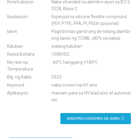
Konstruksyon
Naka-stranded na alambre ayon sa IEC 6
0228, Klase 2
Insulasyon
Espesyal na silicone flexible compound
(FEP, PTFE, PFA, PI, PEEK opsyonal)
Iskrin
Pagtitirintas gamit ang de-latang alambr
eng tanso ng TCWB, ≥85% na sakop
Kaluban
walang kaluban
Rated Boltahe
100KVDC
Na-rate na
-60℃ hanggang +180℃
Temperatura
Blg. ng Kable
D523
Keyword
naka-screen na HV wire
Aplikasyon
mainam para sa HV lead wire at automat
ion.
MAKIPAG-UGNAYAN SA AMIN