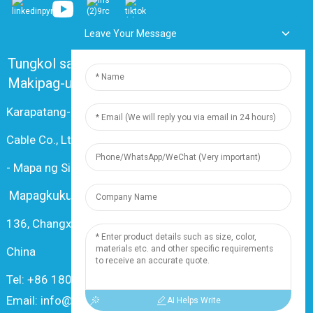
Leave Your Message
Tungkol sa Amin
Mga Madalas Itanong
Makipag-ugnayan sa Amin
Karapatang-ari © 2024 Shanghai Dingzun Electric &
Cable Co., Ltd. Lahat ng karapatan ay nakalaan
-
Mapa ng Site
-
Resource
Mapagkukunan
136, Changxiang Rd., Nanxiang Town, 201802, Shanghai,
China
Tel: +86 18019377761
Email: info@dingzuncable.com
AI Helps Write