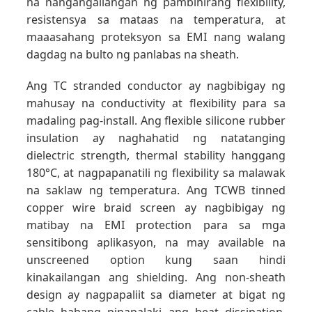
na nangangailangan ng pambihirang flexibility,
resistensya sa mataas na temperatura, at
maaasahang proteksyon sa EMI nang walang
dagdag na bulto ng panlabas na sheath.
Ang TC stranded conductor ay nagbibigay ng
mahusay na conductivity at flexibility para sa
madaling pag-install. Ang flexible silicone rubber
insulation ay naghahatid ng natatanging
dielectric strength, thermal stability hanggang
180°C, at nagpapanatili ng flexibility sa malawak
na saklaw ng temperatura. Ang TCWB tinned
copper wire braid screen ay nagbibigay ng
matibay na EMI protection para sa mga
sensitibong aplikasyon, na may available na
unscreened option kung saan hindi
kinakailangan ang shielding. Ang non-sheath
design ay nagpapaliit sa diameter at bigat ng