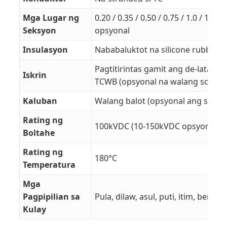
Mga Lugar ng
0.20 / 0.35 / 0.50 / 0.75 / 1.0 / 1.5 /
Seksyon
opsyonal
Insulasyon
Nababaluktot na silicone rubber
Pagtitirintas gamit ang de-latang
Iskrin
TCWB (opsyonal na walang screen
Kaluban
Walang balot (opsyonal ang silico
Rating ng
100kVDC (10-150kVDC opsyonal)
Boltahe
Rating ng
180°C
Temperatura
Mga
Pagpipilian sa
Pula, dilaw, asul, puti, itim, berd
Kulay