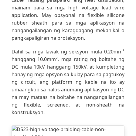
cable habang pinapalaki ang heat dissipation,
mainam para sa mga high voltage lead wire
application. May opsyonal na flexible silicone
rubber sheath para sa mga aplikasyon na
nangangailangan ng karagdagang mekanikal o
pangkapaligiran na proteksyon.
Dahil sa mga lawak ng seksyon mula 0.20mm²
hanggang 10.0mm², mga rating ng boltahe ng
DC mula 10kV hanggang 150kV, at kumpletong
hanay ng mga opsyon sa kulay para sa pagtukoy
ng circuit, ang platform ng kable na ito ay
umaangkop sa halos anumang aplikasyon ng DC
na may mataas na boltahe na nangangailangan
ng flexible, screened, at non-sheath na
konstruksyon.