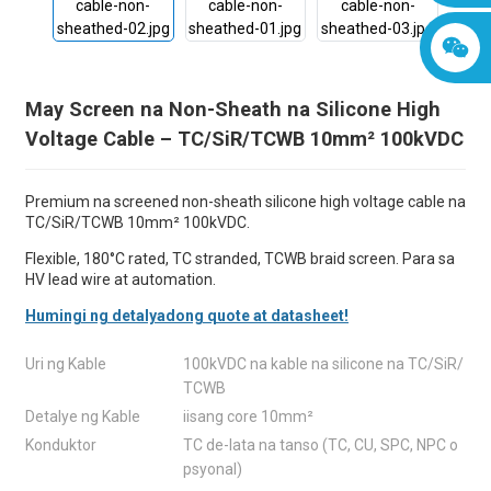
May Screen na Non-Sheath na Silicone High
Voltage Cable – TC/SiR/TCWB 10mm² 100kVDC
Premium na screened non-sheath silicone high voltage cable na
TC/SiR/TCWB 10mm² 100kVDC.
Flexible, 180°C rated, TC stranded, TCWB braid screen. Para sa
HV lead wire at automation.
Humingi ng detalyadong quote at datasheet!
Uri ng Kable
100kVDC na kable na silicone na TC/SiR/
TCWB
Detalye ng Kable
iisang core 10mm²
Konduktor
TC de-lata na tanso (TC, CU, SPC, NPC o
psyonal)