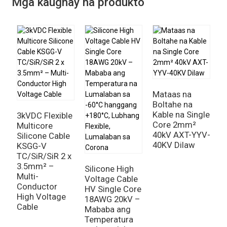
Mga kaugnay na produkto
Mataas na
Boltahe na
Kable na Single
3kVDC Flexible
Core 2mm²
Multicore
40kV AXT-YYV-
Silicone Cable
40KV Dilaw
KSGG-V
H
TC/SiR/SiR 2 x
U
3.5mm² –
C
Silicone High
Multi-
1
Voltage Cable
Conductor
M
HV Single Core
High Voltage
M
18AWG 20kV –
Cable
B
Mababa ang
C
Temperatura