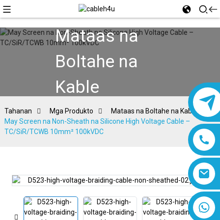
Mataas na
Boltahe na
Kable
Tahanan
Mga Produkto
Mataas na Boltahe na Kable
May Screen na Non-Sheath na Silicone High Voltage Cable –
TC/SiR/TCWB 10mm² 100kVDC
8618019377761