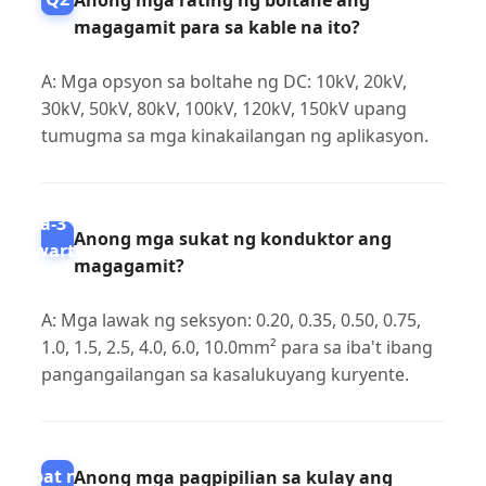
Anong mga rating ng boltahe ang
magagamit para sa kable na ito?
A: Mga opsyon sa boltahe ng DC: 10kV, 20kV,
30kV, 50kV, 80kV, 100kV, 120kV, 150kV upang
tumugma sa mga kinakailangan ng aplikasyon.
Ika-3
Anong mga sukat ng konduktor ang
kwarter
magagamit?
A: Mga lawak ng seksyon: 0.20, 0.35, 0.50, 0.75,
1.0, 1.5, 2.5, 4.0, 6.0, 10.0mm² para sa iba't ibang
pangangailangan sa kasalukuyang kuryente.
Ika-
apat na
Anong mga pagpipilian sa kulay ang