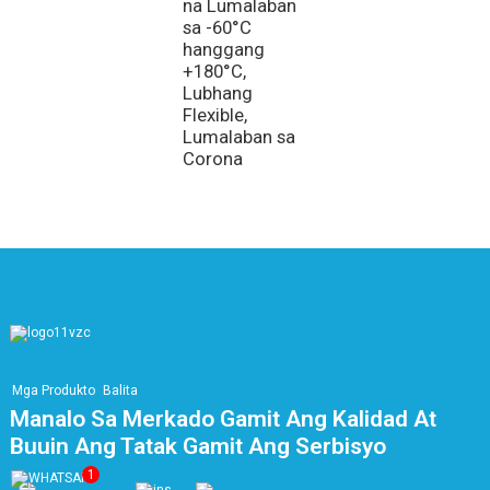
N
na Lumalaban
P
sa -60°C
I
hanggang
+180°C,
Lubhang
Flexible,
Lumalaban sa
Corona
Mga Produkto
Balita
Manalo Sa Merkado Gamit Ang Kalidad At
Buuin Ang Tatak Gamit Ang Serbisyo
1