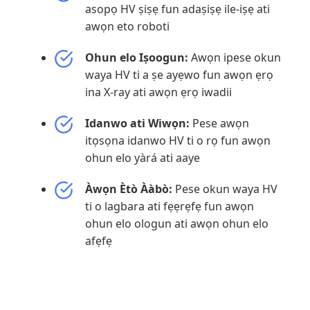
asopọ HV ṣiṣẹ fun adaṣiṣẹ ile-iṣẹ ati
awọn eto roboti
Ohun elo Iṣoogun:
Awọn ipese okun
waya HV ti a ṣe ayẹwo fun awọn ẹrọ
ina X-ray ati awọn ẹrọ iwadii
Idanwo ati Wiwọn:
Pese awọn
itọsọna idanwo HV ti o rọ fun awọn
ohun elo yàrá ati aaye
Àwọn Ètò Ààbò:
Pese okun waya HV
ti o lagbara ati fẹẹrẹfẹ fun awọn
ohun elo ologun ati awọn ohun elo
afẹfẹ