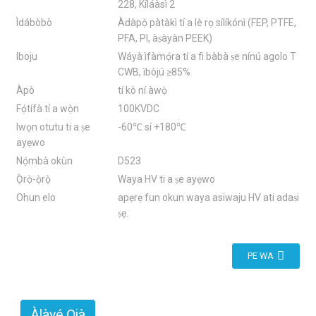
228, Kíláàsì 2
Ìdábòbò
Àdàpọ̀ pàtàkì tí a lè rọ sílíkónì (FEP, PTFE,
PFA, PI, àṣàyàn PEEK)
Iboju
Wáyà ìfàmọ́ra tí a fi bàbà ṣe nínú agolo T
CWB, ìbòjú ≥85%
Àpò
tí kò ní àwọ̀
Fọ́tífà tí a wọ̀n
100KVDC
Iwọn otutu ti a ṣe
-60℃ sí +180℃
ayẹwo
Nọ́mbà okùn
D523
Ọ̀rọ̀-ọ̀rọ̀
Waya HV ti a ṣe ayẹwo
Ohun elo
apẹrẹ fun okun waya asiwaju HV ati adaṣi
ṣẹ.
PE WA
Àlàyé Ọjà