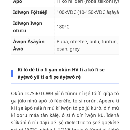
Àpò
Ti ko ni ideri (roba silikoni iyan)
Idiwọn Fọ́ltéèjì
100kVDC (10-150kVDC àṣàyàn)
Idiwọn Iwọn
180°C
otutu
Àwọn Àṣàyàn
Pupa, ofeefee, bulu, funfun, dud
Àwọ̀
osan, grẹy
Kí ló dé tí o fi yan okùn HV tí a kò fi ṣe
àyẹ̀wò yìí tí a fi ṣe àyẹ̀wò rẹ̀
Okùn TC/SiR/TCWB yìí ń fúnni ní iṣẹ́ fólítì gíga tó
ga jùlọ nínú àpò tó fẹ́ẹ́rẹ́fẹ́, tó sì rọrùn. Apẹẹrẹ tí
kì í ṣe àpò náà ń mú kí ìwọ̀n tó pọ̀ jù kúrò, ó ń mú
kí ooru máa tàn kálẹ̀, ó sì ń dín ìwọ̀n kù. Ìdènà
sílíkónì ń rí i dájú pé iṣẹ́ dielectric tó ṣeé gbẹ́kẹ̀lé
wà ní 180°C, nígbà tí TCWB braid ń fúnni ní ààbò