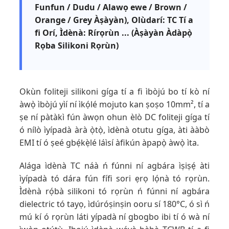
Funfun / Dudu / Alawọ ewe / Brown /
Orange / Grey Àṣàyàn), Olùdarí: TC Tí a
fi Orí, Ìdènà: Rírọrùn ... (Àṣàyàn Àdàpọ̀
Rọba Silikoni Rọrùn)
Okùn foliteji silikoni gíga tí a fi ìbòjú bo tí kò ní
àwọ̀ ìbòjú yìí ní ìkọ́lé mojuto kan ṣoṣo 10mm², tí a
ṣe ní pàtàkì fún àwọn ohun èlò DC foliteji gíga tí
ó nílò ìyípadà àrà ọ̀tọ̀, ìdènà otutu gíga, àti ààbò
EMI tí ó ṣeé gbẹ́kẹ̀lé láìsí àfikún àpapọ̀ àwọ̀ ìta.
Alága ìdènà TC náà ń fúnni ní agbára ìṣiṣẹ́ àti
ìyípadà tó dára fún fífi sori ẹrọ lọ́nà tó rọrùn.
Ìdènà rọ́bà silikoni tó rọrùn ń fúnni ní agbára
dielectric tó tayọ, ìdúróṣinṣin ooru sí 180°C, ó sì ń
mú kí ó rọrùn láti yípadà ní gbogbo ibi tí ó wà ní