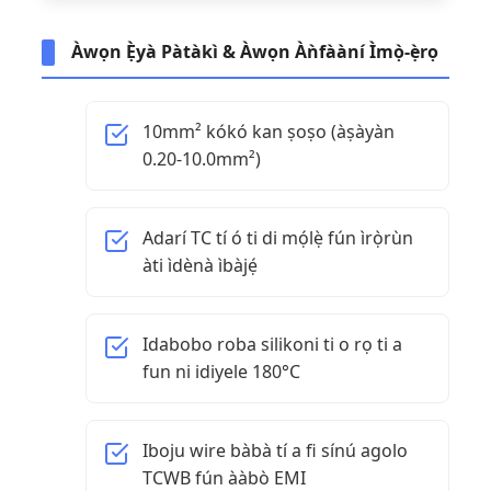
Àwọn Ẹ̀yà Pàtàkì & Àwọn Àǹfààní Ìmọ̀-ẹ̀rọ
10mm² kókó kan ṣoṣo (àṣàyàn
0.20-10.0mm²)
Adarí TC tí ó ti di mọ́lẹ̀ fún ìrọ̀rùn
àti ìdènà ìbàjẹ́
Idabobo roba silikoni ti o rọ ti a
fun ni idiyele 180°C
Iboju wire bàbà tí a fi sínú agolo
TCWB fún ààbò EMI