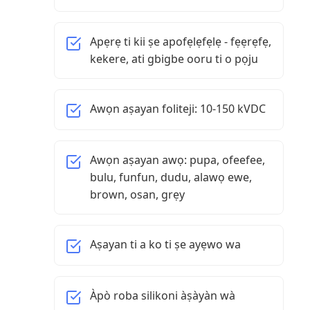
Apẹrẹ ti kii ṣe apofẹlẹfẹlẹ - fẹẹrẹfẹ,
kekere, ati gbigbe ooru ti o pọju
Awọn aṣayan foliteji: 10-150 kVDC
Awọn aṣayan awọ: pupa, ofeefee,
bulu, funfun, dudu, alawọ ewe,
brown, osan, grẹy
Aṣayan ti a ko ti ṣe ayẹwo wa
Àpò roba silikoni àṣàyàn wà