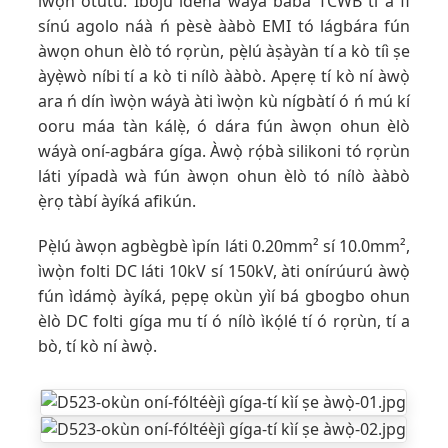
ìwọ̀n otútù. Ibojú ìdènà wáyà bàbà TCWB tí a fi
sínú agolo náà ń pèsè ààbò EMI tó lágbára fún
àwọn ohun èlò tó rọrùn, pẹ̀lú àṣàyàn tí a kò tíì ṣe
àyẹ̀wò níbi tí a kò ti nílò ààbò. Apẹrẹ tí kò ní àwọ̀
ara ń dín ìwọ̀n wáyà àti ìwọ̀n kù nígbàtí ó ń mú kí
ooru máa tàn kálẹ̀, ó dára fún àwọn ohun èlò
wáyà oní-agbára gíga. Àwọ̀ rọ́bà silikoni tó rọrùn
láti yípadà wà fún àwọn ohun èlò tó nílò ààbò
ẹ̀rọ tàbí àyíká afikún.
Pẹ̀lú àwọn agbègbè ìpín láti 0.20mm² sí 10.0mm²,
ìwọ̀n folti DC láti 10kV sí 150kV, àti onírúurú àwọ̀
fún ìdámọ̀ àyíká, pẹpẹ okùn yìí bá gbogbo ohun
èlò DC folti gíga mu tí ó nílò ìkọ́lé tí ó rọrùn, tí a
bò, tí kò ní àwọ̀.