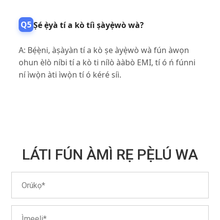
Q5
Ṣé ẹ̀yà tí a kò tíì ṣàyẹ̀wò wà?
A: Bẹ́ẹ̀ni, àṣàyàn tí a kò ṣe àyẹ̀wò wà fún àwọn
ohun èlò níbi tí a kò ti nílò ààbò EMI, tí ó ń fúnni
ní ìwọ̀n àti ìwọ̀n tí ó kéré síi.
LÁTI FÚN ÀMÌ RẸ PẸ̀LÚ WA