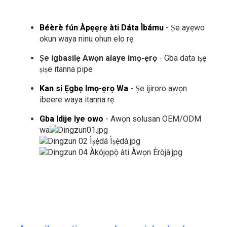
Béèrè fún Àpẹẹrẹ àti Dáta Ìbámu
- Ṣe ayẹwo
okun waya ninu ohun elo rẹ
Ṣe igbasilẹ Awọn alaye imọ-ẹrọ
- Gba data iṣẹ
ṣiṣe itanna pipe
Kan si Ẹgbẹ Imọ-ẹrọ Wa
- Ṣe ijiroro awọn
ibeere waya itanna rẹ
Gba Idije Iye owo
- Awọn solusan OEM/ODM
wa