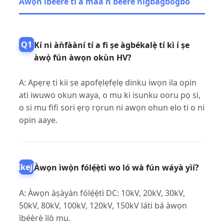
Awọn ibeere ti a maa n beere nigbagbogbo
Q1
Kí ni àǹfààní tí a fi ṣe àgbékalẹ̀ tí kì í ṣe
àwọ̀ fún àwọn okùn HV?
A: Apẹrẹ ti kii ṣe apofẹlẹfẹlẹ dinku iwọn ila opin
ati iwuwo okun waya, o mu ki isunku ooru pọ si,
o si mu fifi sori ẹrọ rọrun ni awọn ohun elo ti o ni
opin aaye.
Ìkejì
Àwọn ìwọ̀n fólẹ́ẹ̀tì wo ló wà fún wáyà yìí?
A: Àwọn àṣàyàn fólẹ́ẹ̀tì DC: 10kV, 20kV, 30kV,
50kV, 80kV, 100kV, 120kV, 150kV láti bá àwọn
ìbéèrè ìlò mu.