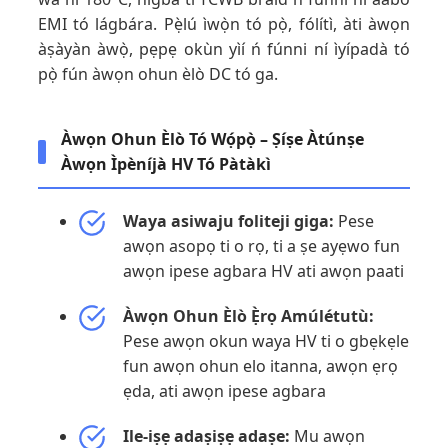
EMI tó lágbára. Pẹ̀lú ìwọ̀n tó pọ̀, fólítì, àti àwọn
àṣàyàn àwọ̀, pẹpẹ okùn yìí ń fúnni ní ìyípadà tó
pọ̀ fún àwọn ohun èlò DC tó ga.
Àwọn Ohun Èlò Tó Wọ́pọ̀ – Ṣíṣe Àtúnṣe
Àwọn Ìpèníjà HV Tó Pàtàkì
Waya asiwaju foliteji giga:
Pese
awọn asopọ ti o rọ, ti a ṣe ayẹwo fun
awọn ipese agbara HV ati awọn paati
Àwọn Ohun Èlò Ẹ̀rọ Amúlétutù:
Pese awọn okun waya HV ti o gbẹkẹle
fun awọn ohun elo itanna, awọn ẹrọ
ẹda, ati awọn ipese agbara
Ile-iṣẹ adaṣiṣẹ adaṣe:
Mu awọn