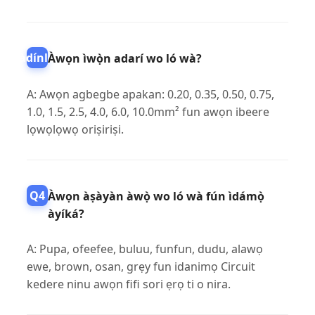
Ìkẹtàdínlógún
Àwọn ìwọ̀n adarí wo ló wà?
A: Awọn agbegbe apakan: 0.20, 0.35, 0.50, 0.75,
1.0, 1.5, 2.5, 4.0, 6.0, 10.0mm² fun awọn ibeere
lọwọlọwọ oriṣiriṣi.
Q4
Àwọn àṣàyàn àwọ̀ wo ló wà fún ìdámọ̀
àyíká?
A: Pupa, ofeefee, buluu, funfun, dudu, alawọ
ewe, brown, osan, grẹy fun idanimọ Circuit
kedere ninu awọn fifi sori ẹrọ ti o nira.