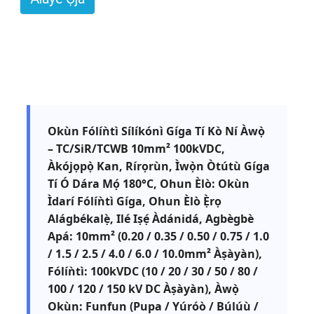
Okùn Fólíǹtì Sílíkónì Gíga Tí Kò Ní Àwọ̀
– TC/SiR/TCWB 10mm² 100kVDC,
Àkójọpọ̀ Kan, Rírọrùn, Ìwọ̀n Òtútù Gíga
Tí Ó Dára Mọ́ 180°C, Ohun Èlò: Okùn
Ìdarí Fólíǹtì Gíga, Ohun Èlò Ẹ̀rọ
Alágbékalẹ̀, Ilé Iṣẹ́ Àdánidá, Agbègbè
Apá: 10mm² (0.20 / 0.35 / 0.50 / 0.75 / 1.0
/ 1.5 / 2.5 / 4.0 / 6.0 / 10.0mm² Àṣàyàn),
Fólíǹtì: 100kVDC (10 / 20 / 30 / 50 / 80 /
100 / 120 / 150 kV DC Àṣàyàn), Àwọ̀
Okùn: Funfun (Pupa / Yúróò / Búlúù /