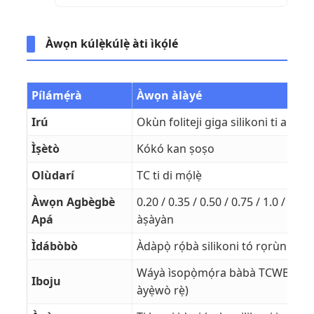
Àwọn kúlẹ̀kúlẹ̀ àti ìkọ́lé
Pílámẹ́rà
Àwọn àlàyé
Irú
Okùn foliteji giga silikoni ti a ṣe a
Ìṣètò
Kókó kan ṣoṣo
Olùdarí
TC ti di mọ́lẹ̀
Àwọn Agbègbè
0.20 / 0.35 / 0.50 / 0.75 / 1.0 / 1.5 
Apá
àṣàyàn
Ìdábòbò
Àdàpọ̀ rọ́bà silikoni tó rọrùn
Wáyà ìsopọ̀mọ́ra bàbà TCWB tí a f
Iboju
àyẹ̀wò rẹ̀)