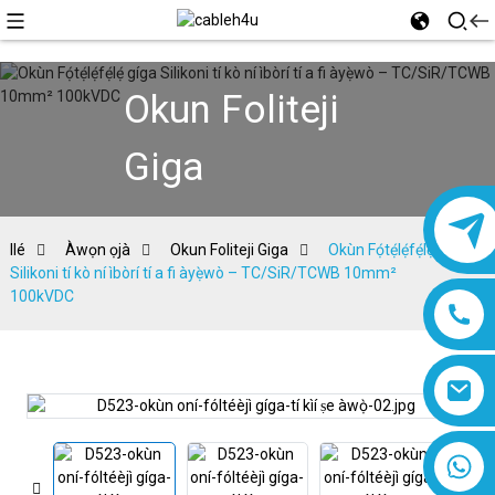
Okun Foliteji
Giga
Ilé
Àwọn ọjà
Okun Foliteji Giga
Okùn Fọ́tẹ́lẹ́fẹ́lẹ́ gíga
Silikoni tí kò ní ìbòrí tí a fi àyẹ̀wò – TC/SiR/TCWB 10mm²
100kVDC
8618019377761