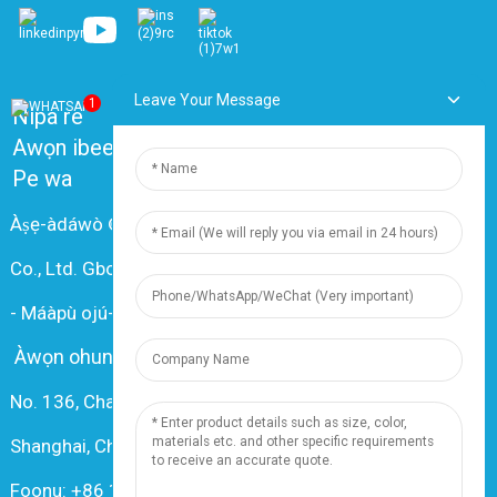
Leave Your Message
1
Nipa re
Awọn ibeere ti a maa n beere nigbagbogbo
Pe wa
Àṣẹ-àdáwò © 2024 Shanghai Dingzun Electric & Cable
Co., Ltd. Gbogbo ẹ̀tọ́ ni a fipamọ́
-
Máàpù ojú-ọ̀nà
-
Resource
Àwọn ohun èlò
No. 136, Changxiang Rd., Nanxiang Town, 201802,
Shanghai, China
Foonu: +86 18019377761