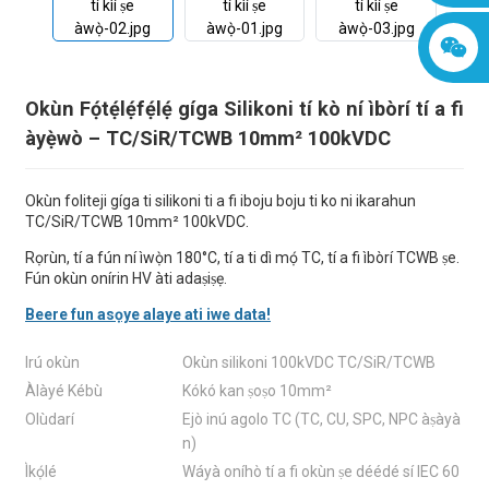
Okùn Fọ́tẹ́lẹ́fẹ́lẹ́ gíga Silikoni tí kò ní ìbòrí tí a fi
àyẹ̀wò – TC/SiR/TCWB 10mm² 100kVDC
Okùn foliteji gíga ti silikoni ti a fi iboju boju ti ko ni ikarahun
TC/SiR/TCWB 10mm² 100kVDC.
Rọrùn, tí a fún ní ìwọ̀n 180°C, tí a ti dì mọ́ TC, tí a fi ìbòrí TCWB ṣe.
Fún okùn onírin HV àti adaṣiṣẹ.
Beere fun asọye alaye ati iwe data!
Irú okùn
Okùn silikoni 100kVDC TC/SiR/TCWB
Àlàyé Kébù
Kókó kan ṣoṣo 10mm²
Olùdarí
Ejò inú agolo TC (TC, CU, SPC, NPC àṣàyà
n)
Ìkọ́lé
Wáyà oníhò tí a fi okùn ṣe déédé sí IEC 60