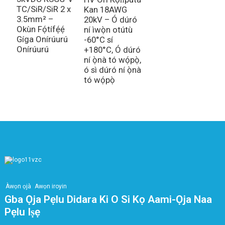
Ì
TC/SiR/SiR 2 x
Kan 18AWG
Y
3.5mm² –
20kV – Ó dúró
Ì
Okùn Fọ́tífẹ́ẹ́
ní ìwọ̀n otútù
P
Gíga Onírúurú
-60°C sí
Onírúurú
+180°C, Ó dúró
ní ọ̀nà tó wọ́pọ̀,
ó sì dúró ní ọ̀nà
tó wọ́pọ̀
Àwọn ọjà
Awọn iroyin
Gba Ọja Pẹlu Didara Ki O Si Kọ Aami-Ọja Naa
Pẹlu Iṣẹ