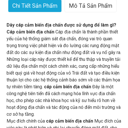
Chi Tiết Sản Phẩm
Mô Tả Sản Phẩm
Dây cáp cảm biến địa chấn được sử dụng để làm gì?
Cáp cảm biến địa chấn
Cáp địa chấn là thành phần thiết
yếu của hệ thống giám sát địa chấn, đóng vai trò quan
trọng trong việc phát hiện và đo lường các rung động mặt
đất do các sự kiện địa chấn như động đất và vụ nổ gây ra.
Những loại cáp này được thiết kế để thu thập và truyền tải
dữ liệu địa chấn một cách chính xác, cung cấp những hiểu
biết quý giá về hoạt động của vỏ Trái đất và tạo điều kiện
thuận lợi cho các hệ thống cảnh báo sớm về các thảm họa
tự nhiên tiềm tàng.
cáp cảm biến địa chấn
Đây là một
công nghệ tiên tiến đã cách mạng hóa lĩnh vực địa chấn
học, cho phép các nhà khoa học và kỹ sư hiểu rõ hơn về
hoạt động địa chấn và tác động của nó đến môi trường và
cơ sở hạ tầng.
Mục đích chính của
cáp cảm biến địa chấn
Mục đích của
việc này là phát hiện và ghi lại chuyển động mặt đất, cho