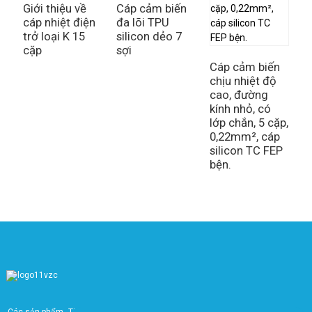
Giới thiệu về
Cáp cảm biến
cáp nhiệt điện
đa lõi TPU
trở loại K 15
silicon dẻo 7
C
cặp
sợi
s
n
Cáp cảm biến
ch
chịu nhiệt độ
d
cao, đường
kính nhỏ, có
lớp chắn, 5 cặp,
0,22mm², cáp
silicon TC FEP
bện.