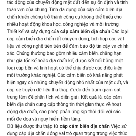
tác động của chuyển động mặt đất đến sự ổn định và tính
toàn vẹn của chúng. Tính đa dụng của cáp cảm biến địa
chấn khiến chúng trở thành công cụ không thể thiếu cho
nhiều hoạt động khoa học, công nghiệp và môi trường.
Thiết kế và xây dựng của
cáp cảm biến địa chấn
Các loại
cáp cảm biến địa chấn rất chuyên dụng, tích hợp các vật
liệu và công nghệ tiên tiến để đảm bảo độ tin cậy và chính
xác. Chúng thường bao gồm nhiều cảm biến, chẳng hạn
như gia tốc kế hoặc địa chấn kế, được kết nối bằng một
loại cáp bền và linh hoạt có thể chịu được các điều kiện
môi trường khắc nghiệt. Các cảm biến có khả năng phát
hiện ngay cả những chuyển động nhỏ nhất của mặt đất, và
cáp sẽ truyền dữ liệu thu thập được đến trạm giám sát
trung tâm để phân tích và diễn giải. Kết quả là, cáp cảm
biến địa chấn cung cấp thông tin thời gian thực về hoạt
động địa chấn, cho phép phản ứng kịp thời đối với các
mối đe dọa và nguy hiểm tiềm tàng.
Dữ liệu được thu thập từ
cáp cảm biến địa chấn
Việc sử
dụng cáp địa chấn đóng vai trò quan trọng trong việc thúc