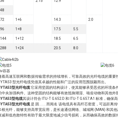
36
2.15
12.9
48
72
1+6
14.3
2.0
96
1+8
17.5
5.5
144
1+12
18.5
6.5
288
1+24
20.5
8.0
div容器
随着高速互联网和数据传输需求的持续增长，可靠高效的光纤电缆的重要
GYTA53 型光纤电缆凭借其卓越的性能和广泛的应用范围脱颖而出。
GYTA53型光纤电缆
它采用坚固的结构设计，使其能够承受恶劣的环境条
的中央加强构件。这种坚固的结构能够有效抵御潮湿、啮齿动物和其他外
GYTA53型电缆
其设计符合 ITU-T G.652.D 和 ITU-T G.657.A1 标准
GYTA53型光纤电缆
是
该电缆具有高纤芯密度，可远距离传输
因……而闻名
多根光纤，能够支持高带宽应用，是长途通信网络、城域网 (MAN) 和
衰减和低色散特性有助于最大限度地减少信号损耗，从而确保高效的数据