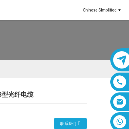
Chinese Simplified
53型光纤电缆
Loading...
Loading...
Loading...
Loading...
8618019377761
联系我们