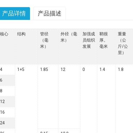
产品详情
产品描述
核心
结构
管径
外径（毫
加强成
鞘很
重量
（毫
米）
员组织
厚。
（公
米）
发展
毫米
斤/公
里）
4
1+5
1.85
12
0
1.4
1.8
6
8
12
16
24