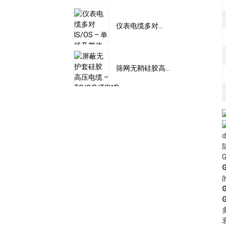
仪表电缆多对...
筛网无鞘硅胶高...