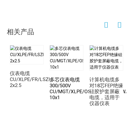
1
7.9
77
2
12.2
161
4
14.2
268
相关产品
6
17.4
403
8
19.6
513
10
22.7
655
14
12
23.5
753
仪表电缆
16
26.1
969
CU/XLPE/FR/LSZH/GSWA/LSZH
多芯仪表电缆
计算机电缆多
20
29
1181
2x2.5
300/500V
对18芯FEP绝缘
CU/MGT/XLPE/OS/FR/LSZH/GSWA/
硅胶护套屏蔽
线
24
33
1447
10x1
电缆，适用于
仪器仪表
3
30
35
1756
T
36
37.8
2069
三元组的数
导线尺寸
标称外径
净重（千克/