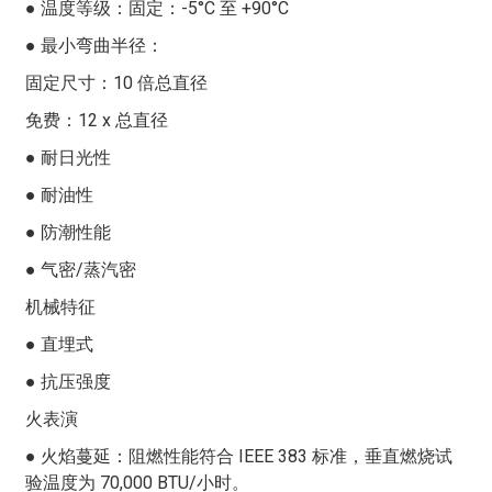
● 温度等级：固定：-5°C 至 +90°C
其坚固的结构和优质材料确保了长期可靠性和性能，从而
1
6.3
50
● 最小弯曲半径：
降低了停机风险和维护成本。非屏蔽、非铠装设计简化了
2
9.5
101
安装和维护，节省了电缆布线和端接的时间和精力。此
固定尺寸：10 倍总直径
外，它兼容双绞线和三绞线，可灵活满足各种信号传输需
4
11.6
181
免费：12 x 总直径
求，是满足各种工业需求的经济高效解决方案。
6
13.7
257
● 耐日光性
在为工业应用选择仪表电缆时，确保质量并符合行业标准
8
15.9
344
● 耐油性
至关重要。这款 PLTC/ITC 型非屏蔽-非铠装-双绞线/三绞
线 | 300 V 电缆严格按照质量控制措施和行业标准制造，
10
17.9
419
● 防潮性能
16
以确保其性能和可靠性。它经过严格的测试和检验流程，
12
18.5
480
● 气密/蒸汽密
以验证其电气性能、机械强度和耐环境因素性能，从而确
保满足工业装置的严苛要求。
16
20.6
617
机械特征
20
23.4
777
● 直埋式
● 抗压强度
24
26.1
925
火表演
30
27.7
1121
● 火焰蔓延：阻燃性能符合 IEEE 383 标准，垂直燃烧试
36
29.8
1319
验温度为 70,000 BTU/小时。