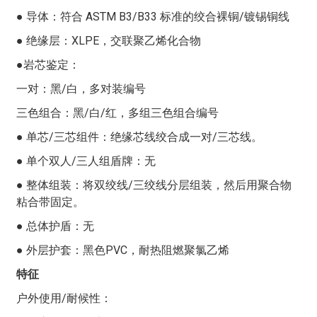
对数
导线尺寸
标称外径
净重（千克/
制和监控系统提供可靠的信号和数据传输。在市场上种类
● 导体：符合 ASTM B3/B33 标准的绞合裸铜/镀锡铜线
（AWG）
（毫米）
公里）
繁多的仪表电缆中，PLTC/ITC 型非屏蔽-非铠装-双绞线/
● 绝缘层：XLPE，交联聚乙烯化合物
1
5.7
38
三绞线 | 300 V 电缆以其多功能性和可靠性脱颖而出。
●岩芯鉴定：
2
8.5
77
PLTC/ITC 型非屏蔽-非铠装-双绞线/三绞线 | 300 V 仪表
一对：黑/白，多对装编号
电缆专为满足严苛的工业环境需求而设计。它采用优质材
4
10.4
134
料和先进的制造工艺，确保最佳性能和耐用性。该电缆额
三色组合：黑/白/红，多组三色组合编号
6
12.3
188
定电压为 300 V，适用于各种低压仪表和控制应用。非屏
● 单芯/三芯组件：绝缘芯线绞合成一对/三芯线。
蔽、非铠装设计进一步增强了其灵活性和易安装性，使其
8
13.7
236
成为众多工业应用的理想之选。
● 单个双人/三人组盾牌：无
10
16
304
18
这种仪表电缆非常适合用于各种工业自动化和控制系统。
● 整体组装：将双绞线/三绞线分层组装，然后用聚合物
12
16.5
344
其可靠的传输性能使其成为连接传感器、变送器和其他仪
粘合带固定。
表设备至控制面板、PLC 和其他监控设备的理想选择。该
16
18.2
439
● 总体护盾：无
电缆可同时容纳线对和线三芯线，从而在布线配置方面具
20
20.2
529
有灵活性，能够在复杂的工业环境中实现高效的信号传
● 外层护套：黑色PVC，耐热阻燃聚氯乙烯
输。此外，其 300V 的额定电压确保了在各种工业环境中
24
23.2
659
特征
（包括制造工厂、炼油厂和加工厂）的安全可靠运行。
30
24.5
793
户外使用/耐候性：
PLTC/ITC 型非屏蔽-非铠装-双绞线/三绞线 | 300 V 仪表
36
26.4
928
电缆具有多项关键优势，使其成为工业应用的理想之选。