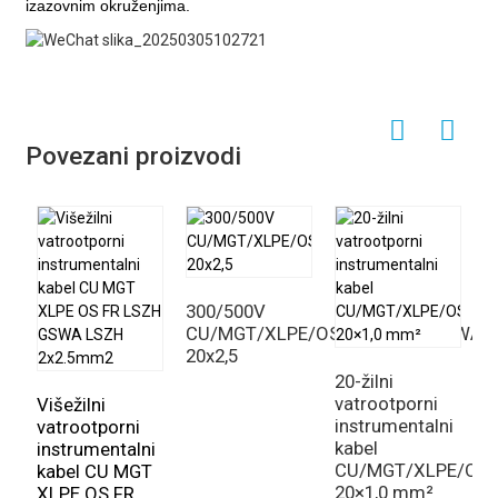
izazovnim okruženjima.
Povezani proizvodi
300/500V
CU/MGT/XLPE/OS/FR/LSZH/GSWA/
20x2,5
20-žilni
vatrootporni
Višežilni
instrumentalni
vatrootporni
kabel
instrumentalni
I
CU/MGT/XLPE/OS
kabel CU MGT
k
20×1,0 mm²
XLPE OS FR