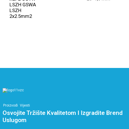
e
LSZH GSWA
k
LSZH
2
2x2.5mm2
E
C
3
i
k
Proizvodi
Vijesti
Osvojite Tržište Kvalitetom I Izgradite Brend
Uslugom