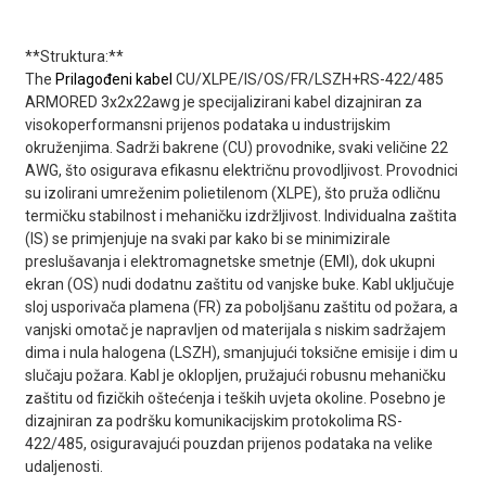
**Struktura:**
The
Prilagođeni kabel
CU/XLPE/IS/OS/FR/LSZH+RS-422/485
ARMORED 3x2x22awg je specijalizirani kabel dizajniran za
visokoperformansni prijenos podataka u industrijskim
okruženjima. Sadrži bakrene (CU) provodnike, svaki veličine 22
AWG, što osigurava efikasnu električnu provodljivost. Provodnici
su izolirani umreženim polietilenom (XLPE), što pruža odličnu
termičku stabilnost i mehaničku izdržljivost. Individualna zaštita
(IS) se primjenjuje na svaki par kako bi se minimizirale
preslušavanja i elektromagnetske smetnje (EMI), dok ukupni
ekran (OS) nudi dodatnu zaštitu od vanjske buke. Kabl uključuje
sloj usporivača plamena (FR) za poboljšanu zaštitu od požara, a
vanjski omotač je napravljen od materijala s niskim sadržajem
dima i nula halogena (LSZH), smanjujući toksične emisije i dim u
slučaju požara. Kabl je oklopljen, pružajući robusnu mehaničku
zaštitu od fizičkih oštećenja i teških uvjeta okoline. Posebno je
dizajniran za podršku komunikacijskim protokolima RS-
422/485, osiguravajući pouzdan prijenos podataka na velike
udaljenosti.