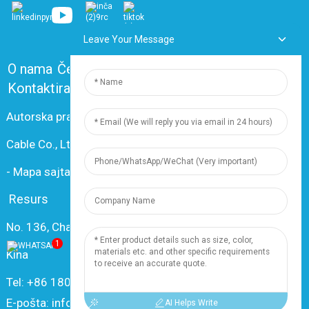
Leave Your Message
O nama
Često postavljana pitanja
Kontaktirajte nas
Autorska prava © 2024 Shanghai Dingzun Electric &
Cable Co., Ltd. Sva prava pridržana.
-
Mapa sajta
-
Resource
Resurs
No. 136, Changxiang Rd., Grad Nanxiang, 201802, Šangaj,
1
Kina
Tel: +86 18019377761
E-pošta: info@dingzuncable.com
AI Helps Write