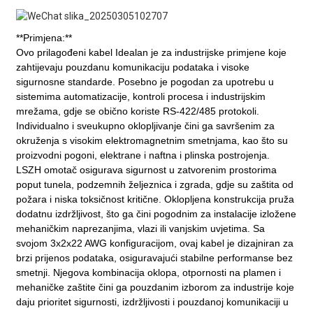
**Primjena:**
Ovo
prilagođeni kabel
Idealan je za industrijske primjene koje
zahtijevaju pouzdanu komunikaciju podataka i visoke
sigurnosne standarde. Posebno je pogodan za upotrebu u
sistemima automatizacije, kontroli procesa i industrijskim
mrežama, gdje se obično koriste RS-422/485 protokoli.
Individualno i sveukupno oklopljivanje čini ga savršenim za
okruženja s visokim elektromagnetnim smetnjama, kao što su
proizvodni pogoni, elektrane i naftna i plinska postrojenja.
LSZH omotač osigurava sigurnost u zatvorenim prostorima
poput tunela, podzemnih željeznica i zgrada, gdje su zaštita od
požara i niska toksičnost kritične. Oklopljena konstrukcija pruža
dodatnu izdržljivost, što ga čini pogodnim za instalacije izložene
mehaničkim naprezanjima, vlazi ili vanjskim uvjetima. Sa
svojom 3x2x22 AWG konfiguracijom, ovaj kabel je dizajniran za
brzi prijenos podataka, osiguravajući stabilne performanse bez
smetnji. Njegova kombinacija oklopa, otpornosti na plamen i
mehaničke zaštite čini ga pouzdanim izborom za industrije koje
daju prioritet sigurnosti, izdržljivosti i pouzdanoj komunikaciji u