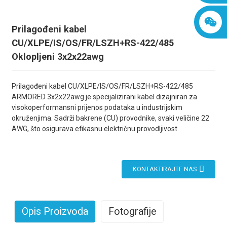
Prilagođeni kabel
CU/XLPE/IS/OS/FR/LSZH+RS-422/485
Oklopljeni 3x2x22awg
Prilagođeni kabel CU/XLPE/IS/OS/FR/LSZH+RS-422/485
ARMORED 3x2x22awg je specijalizirani kabel dizajniran za
visokoperformansni prijenos podataka u industrijskim
okruženjima. Sadrži bakrene (CU) provodnike, svaki veličine 22
AWG, što osigurava efikasnu električnu provodljivost.
KONTAKTIRAJTE NAS
Opis Proizvoda
Fotografije