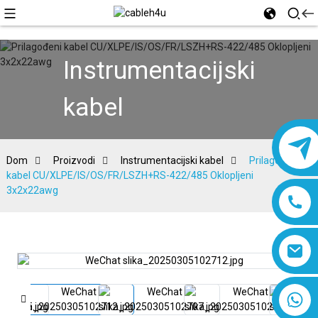
Instrumentacijski
kabel
Dom
Proizvodi
Instrumentacijski kabel
Prilagođeni
kabel CU/XLPE/IS/OS/FR/LSZH+RS-422/485 Oklopljeni
3x2x22awg
8618019377761