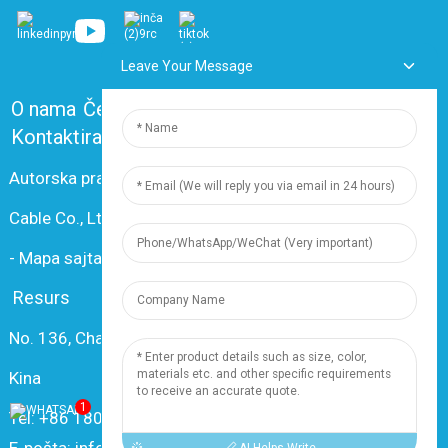
Leave Your Message
O nama
Često postavljana pitanja
Kontaktirajte nas
Autorska prava © 2024 Shanghai Dingzun Electric &
Cable Co., Ltd. Sva prava pridržana.
-
Mapa sajta
-
Resource
Resurs
No. 136, Changxiang Rd., Grad Nanxiang, 201802, Šangaj,
Kina
1
Tel: +86 18019377761