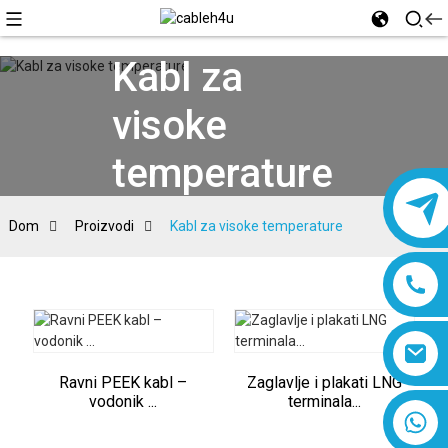
Kabl za
visoke
temperature
Dom
Proizvodi
Kabl za visoke temperature
Ravni PEEK kabl –
Zaglavlje i plakati LNG
vodonik ...
terminala...
8618019377761