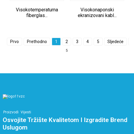
Visokotemperaturna
Visokonaponski
fiberglas...
ekranizovani kabl...
Prvo
Prethodno
1
2
3
4
5
Sljedeće
P
5
Proizvodi
Vijesti
Osvojite Tržište Kvalitetom I Izgradite Brend
Uslugom