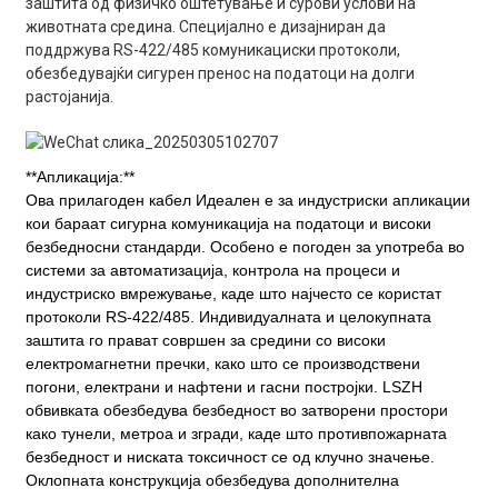
заштита од физичко оштетување и сурови услови на
животната средина. Специјално е дизајниран да
поддржува RS-422/485 комуникациски протоколи,
обезбедувајќи сигурен пренос на податоци на долги
растојанија.
**Апликација:**
Ова
прилагоден кабел
Идеален е за индустриски апликации
кои бараат сигурна комуникација на податоци и високи
безбедносни стандарди. Особено е погоден за употреба во
системи за автоматизација, контрола на процеси и
индустриско вмрежување, каде што најчесто се користат
протоколи RS-422/485. Индивидуалната и целокупната
заштита го прават совршен за средини со високи
електромагнетни пречки, како што се производствени
погони, електрани и нафтени и гасни постројки. LSZH
обвивката обезбедува безбедност во затворени простори
како тунели, метроа и згради, каде што противпожарната
безбедност и ниската токсичност се од клучно значење.
Оклопната конструкција обезбедува дополнителна