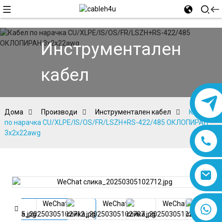
Инструментален
кабел
Дома
Производи
Инструментален кабел
Кабел
по нарачка CU/XLPE/IS/OS/FR/LSZH+RS-422/485 ОКЛОПИРАН
3x2x22awg
8618019377761