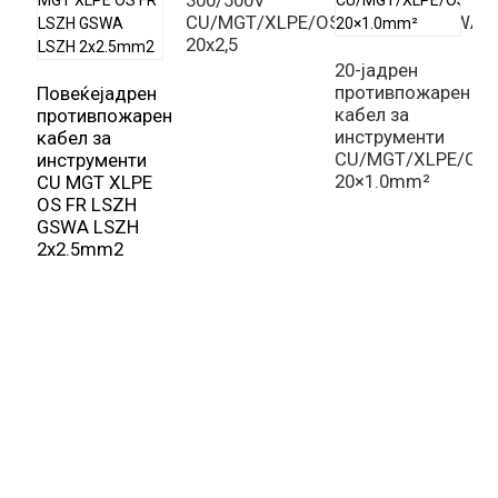
300/500V
CU/MGT/XLPE/OS/FR/LSZH/GSWA/
20х2,5
20-јадрен
противпожарен
Повеќејадрен
кабел за
противпожарен
инструменти
кабел за
CU/MGT/XLPE/OS
инструменти
20×1.0mm²
CU MGT XLPE
OS FR LSZH
И
GSWA LSZH
к
2x2.5mm2
п
з
к
2
E
C
3
п
и
к