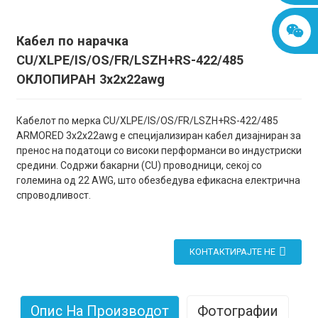
Кабел по нарачка
CU/XLPE/IS/OS/FR/LSZH+RS-422/485
ОКЛОПИРАН 3x2x22awg
Кабелот по мерка CU/XLPE/IS/OS/FR/LSZH+RS-422/485
ARMORED 3x2x22awg е специјализиран кабел дизајниран за
пренос на податоци со високи перформанси во индустриски
средини. Содржи бакарни (CU) проводници, секој со
големина од 22 AWG, што обезбедува ефикасна електрична
спроводливост.
КОНТАКТИРАЈТЕ НЕ
Опис На Производот
Фотографии