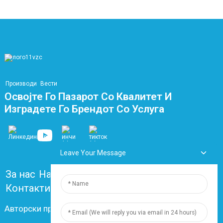
Производи
Вести
Освојте Го Пазарот Со Квалитет И
Изградете Го Брендот Со Услуга
Leave Your Message
За нас
Најчесто поставувани прашања
Контактирајте не
Авторски права © 2024 Шангај Дингзун Електрик и