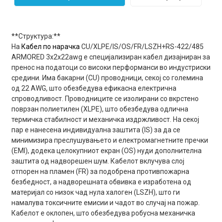
**Структура:**
На
Кабел по нарачка
CU/XLPE/IS/OS/FR/LSZH+RS-422/485
ARMORED 3x2x22awg е специјализиран кабел дизајниран за
пренос на податоци со високи перформанси во индустриски
средини. Има бакарни (CU) проводници, секој со големина
од 22 AWG, што обезбедува ефикасна електрична
спроводливост. Проводниците се изолирани со вкрстено
поврзан полиетилен (XLPE), што обезбедува одлична
термичка стабилност и механичка издржливост. На секој
пар е нанесена индивидуална заштита (IS) за да се
минимизира преслушувањето и електромагнетните пречки
(EMI), додека целокупниот екран (OS) нуди дополнителна
заштита од надворешен шум. Кабелот вклучува слој
отпорен на пламен (FR) за подобрена противпожарна
безбедност, а надворешната обвивка е изработена од
материјал со низок чад нула халоген (LSZH), што ги
намалува токсичните емисии и чадот во случај на пожар.
Кабелот е оклопен, што обезбедува робусна механичка