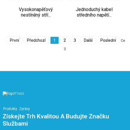
Vysokonapěťový
Jednoduchý kabel
nestíněný stří...
středního napětí...
První
Předchozí
1
2
3
Další
Poslední
Celk
3
Produkty
Zprávy
Získejte Trh Kvalitou A Budujte Značku
Službami