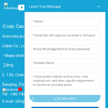
Leave Your Message
O nás
Často kladené otázky
Kontaktujte nás
Autorská práva © 2024 Shanghai Dingzun Electric &
Cable Co., Ltd. Všechna práva vyhrazena.
-
Mapa stránek
-
Resource
Zdroj
č. 136, Changxiang Rd., město Nanxiang, 201802,
Šanghaj, Čína
1
Tel.: +86 18019377761
AI Helps Write
E-mail: info@dingzuncable.com