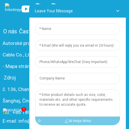
Leave Your Message
O nás
Často kladené otázky
Kontaktujte nás
Autorské práva © 2024 Shanghai Dingzun Electric &
Cable Co., Ltd. Všetky práva vyhradené.
-
Mapa stránok
-
Resource
Zdroj
č. 136, Changxiang Rd., Mesto Nanxiang, 201802,
Šanghaj, Čína
1
Tel.: +86 18019377761
E-mail: info@dingzuncable.com
AI Helps Write