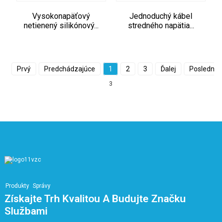
Vysokonapäťový
Jednoduchý kábel
netienený silikónový...
stredného napätia...
Prvý
Predchádzajúce
1
2
3
Ďalej
Posledný
3
Produkty
Správy
Získajte Trh Kvalitou A Budujte Značku
Službami