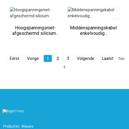
Hoogspanningsniet-
Middenspanningskabel
afgeschermd silicium...
enkelvoudig...
Eerst
Vorige
1
2
3
Volgende
Laatst
Totaal
3
Producten
Nieuws