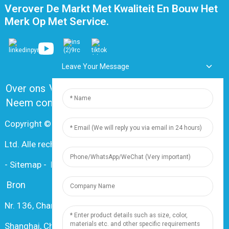
Verover De Markt Met Kwaliteit En Bouw Het
Merk Op Met Service.
Leave Your Message
Over ons
Veelgestelde vragen
Neem contact met ons op
Copyright © 2024 Shanghai Dingzun Electric & Cable Co.,
Ltd. Alle rechten voorbehouden.
-
Sitemap
-
Resource
Bron
Nr. 136, Changxiang Rd., Nanxiang Town, 201802,
Shanghai, China