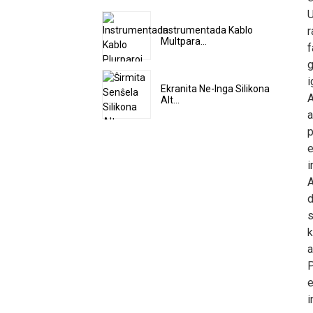
U
r
Instrumentada Kablo
Multpara...
f
g
i
Ekranita Ne-Inga Silikona
A
Alt...
a
p
e
i
A
d
s
k
a
P
e
i