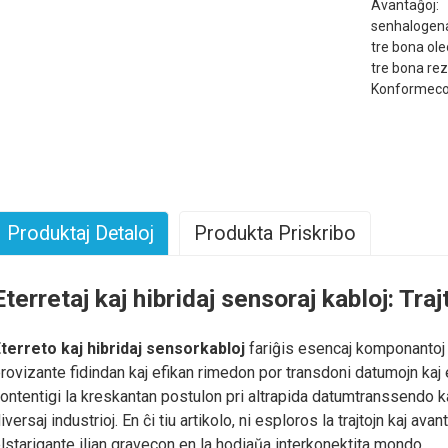
Avantaĝoj:
senhalogen
tre bona ole
tre bona rezi
Konformeco a
Produktaj Detaloj
Produkta Priskribo
Eterretaj kaj hibridaj sensoraj kabloj: Tra
terreto kaj hibridaj sensorkabloj
fariĝis esencaj komponantoj e
rovizante fidindan kaj efikan rimedon por transdoni datumojn kaj e
ontentigi la kreskantan postulon pri altrapida datumtranssendo k
iversaj industrioj. En ĉi tiu artikolo, ni esploros la trajtojn kaj ava
lstarigante ilian gravecon en la hodiaŭa interkonektita mondo.