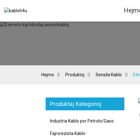
Hejm
Hejmo
Produktoj
Sensila Kablo
Ete
Produktaj Kategorioj
Loading...
Loading...
Industria Kablo por Petrolo/Gaso
Fajrorezista Kablo