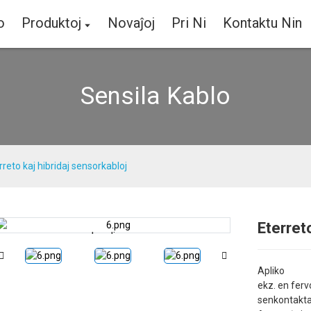
o
Produktoj
Novaĵoj
Pri Ni
Kontaktu Nin
Sensila Kablo
rreto kaj hibridaj sensorkabloj
Eterret
Loading...
Loading...
Apliko
ekz. en ferv
senkontakta