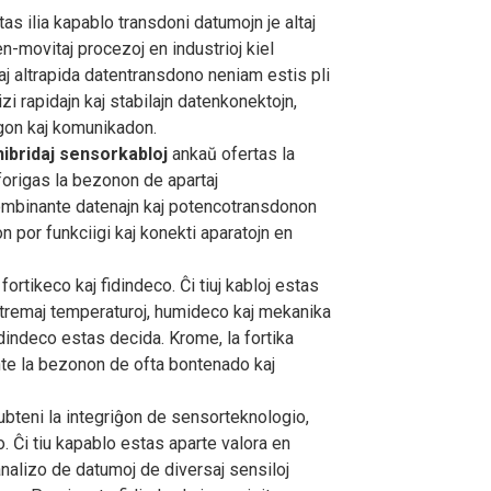
as ilia kapablo transdoni datumojn je altaj
n-movitaj procezoj en industrioj kiel
aj altrapida datentransdono neniam estis pli
izi rapidajn kaj stabilajn datenkonektojn,
sigon kaj komunikadon.
hibridaj sensorkabloj
ankaŭ ofertas la
forigas la bezonon de apartaj
ombinante datenajn kaj potencotransdonon
von por funkciigi kaj konekti aparatojn en
 fortikeco kaj fidindeco. Ĉi tiuj kabloj estas
kstremaj temperaturoj, humideco kaj mekanika
idindeco estas decida. Krome, la fortika
ante la bezonon de ofta bontenado kaj
bteni la integriĝon de sensorteknologio,
to. Ĉi tiu kapablo estas aparte valora en
 analizo de datumoj de diversaj sensiloj