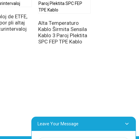
Servosensilkabloj
loj de ETFE,
or pli altaj
Alta Temperaturo
urintervaloj
Kablo Ŝirmita Sensila
Kablo 3 Paroj Plektita
SPC FEP TPE Kablo
Leave Your Message