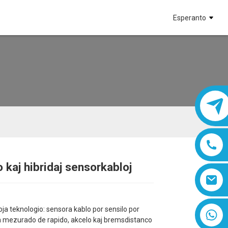
Esperanto
o kaj hibridaj sensorkabloj
Loading...
Loading...
oja teknologio: sensora kablo por sensilo por
8618019377761
 mezurado de rapido, akcelo kaj bremsdistanco