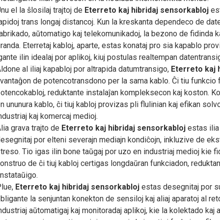
nu el la ŝlosilaj trajtoj de
Eterreto kaj hibridaj sensorkabloj
est
apidoj trans longaj distancoj. Kun la kreskanta dependeco de date
abrikado, aŭtomatigo kaj telekomunikadoj, la bezono de fidinda k
randa. Eterretaj kabloj, aparte, estas konataj pro sia kapablo prov
gante ilin idealaj por aplikoj, kiuj postulas realtempan datentran
ldone al iliaj kapabloj por altrapida datumtransigo,
Eterreto kaj 
vantaĝon de potencotransdono per la sama kablo. Ĉi tiu funkcio 
otencokabloj, reduktante instalaĵan kompleksecon kaj koston. K
n ununura kablo, ĉi tiuj kabloj provizas pli flulinian kaj efikan sol
ndustriaj kaj komercaj medioj.
lia grava trajto de
Eterreto kaj hibridaj sensorkabloj
estas ilia
esegnitaj por elteni severajn mediajn kondiĉojn, inkluzive de e
treso. Tio igas ilin bone taŭgaj por uzo en industriaj medioj kie f
onstruo de ĉi tiuj kabloj certigas longdaŭran funkciadon, redukt
nstataŭigo.
lue,
Eterreto kaj hibridaj sensorkabloj
estas desegnitaj por su
bligante la senjuntan konekton de sensiloj kaj aliaj aparatoj al re
ndustriaj aŭtomatigaj kaj monitoradaj aplikoj, kie la kolektado kaj