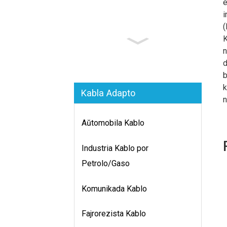
e
i
(
K
n
d
b
k
Kabla Adapto
n
Aŭtomobila Kablo
Industria Kablo por
Petrolo/Gaso
Komunikada Kablo
Fajrorezista Kablo