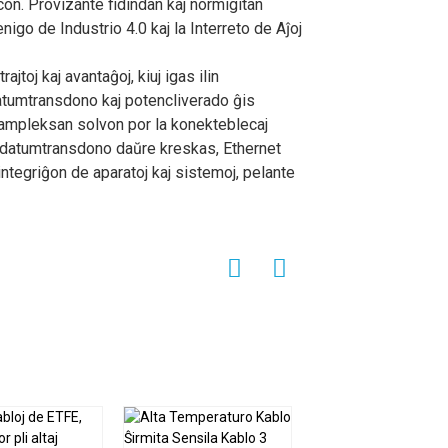
con. Provizante fidindan kaj normigitan
enigo de Industrio 4.0 kaj la Interreto de Aĵoj
jtoj kaj avantaĝoj, kiuj igas ilin
atumtransdono kaj potencliverado ĝis
s ampleksan solvon por la konekteblecaj
ka datumtransdono daŭre kreskas, Ethernet
integriĝon de aparatoj kaj sistemoj, pelante