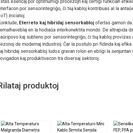
stas esencaj por optimumigi procezojn kaj certigi funkcian efike
nterfacon por sensorintegriĝo, ĉi tiuj kabloj kontribuas al la antaŭ
IoT) iniciatoj.
onklude,
Eterreto kaj hibridaj sensorkabloj
ofertas gamon da tra
emalhaveblaj en la hodiaŭa interkonektita mondo. De altrapida d
aŭripovo kaj subteno por sensorintegriĝo, ĉi tiuj kabloj proviza
ezonoj de modernaj industrioj. Ĉar la postulo pri fidinda kaj efi
aj hibridaj sensorkabloj ludos gravan rolon en ebligi la senjuntan 
ovigadon kaj produktivecon tra diversaj sektoroj.
Rilataj produktoj