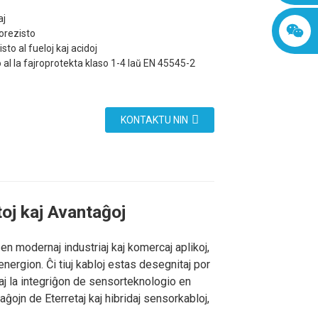
aj
orezisto
sto al fueloj kaj acidoj
l la fajroprotekta klaso 1-4 laŭ EN 45545-2
KONTAKTU NIN
jtoj kaj Avantaĝoj
n modernaj industriaj kaj komercaj aplikoj,
nergion. Ĉi tiuj kabloj estas desegnitaj por
aj la integriĝon de sensorteknologio en
ntaĝojn de Eterretaj kaj hibridaj sensorkabloj,