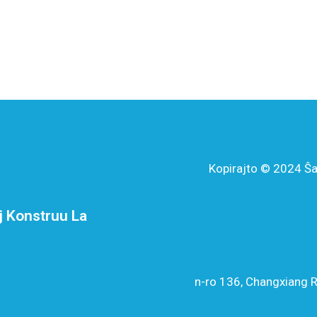
Kopirajto © 2024 Ŝa
j Konstruu La
n-ro 136, Changxiang R