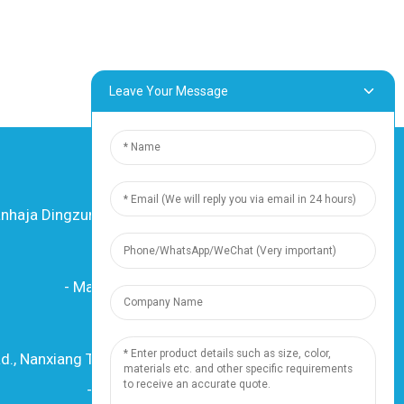
Leave Your Message
nhaja Dingzun Elektra kaj Kabla Kompanio,
Ltd. Ĉiuj rajtoj rezervitaj
-
Mapo de la retejo
-
Resource
Rimedo
d., Nanxiang Town, 201802, Ŝanhajo, Ĉinio
Telefono: +86 18019377761