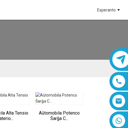
Esperanto
la Alta Tensio
Aŭtomobila Potenco
aterio...
Ŝarĝa C...
8618019377761