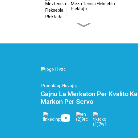
Meza Tensio Fleksebla
Plektaĵo...
Propra Alta Tensio Duobla
Plektaĵo...
Plata PEEK-Kablo -
Hidrogena Kablo...
Aŭtomataj Rubandaj
Kabloj 10-Kernaj...
Produktoj
Novaĵoj
Gajnu La Merkaton Per Kvalito Ka
Markon Per Servo
LNG-Terminala Kapo kaj
Kriogenilo...