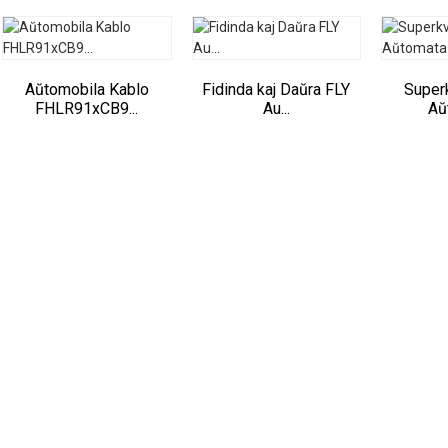
Aŭtomobila Kablo
Fidinda kaj Daŭra FLY
Superk
FHLR91xCB9...
Au...
Aŭ