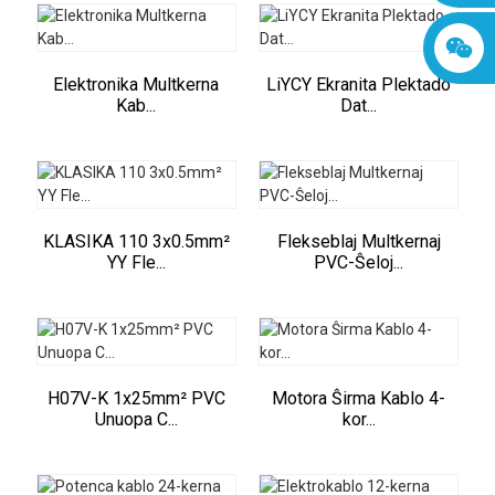
Elektronika Multkerna
LiYCY Ekranita Plektado
Kab...
Dat...
KLASIKA 110 3x0.5mm²
Flekseblaj Multkernaj
YY Fle...
PVC-Ŝeloj...
H07V-K 1x25mm² PVC
Motora Ŝirma Kablo 4-
Unuopa C...
kor...