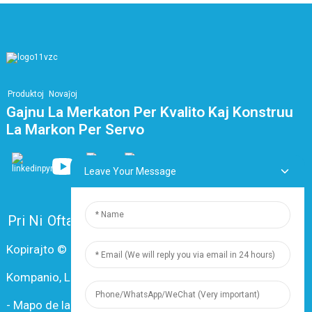
Produktoj
Novaĵoj
Gajnu La Merkaton Per Kvalito Kaj Konstruu
La Markon Per Servo
Leave Your Message
Pri Ni
Oftaj Demandoj
Kontaktu nin
Kopirajto © 2024 Ŝanhaja Dingzun Elektra kaj Kabla
Kompanio, Ltd. Ĉiuj rajtoj rezervitaj
-
Mapo de la retejo
-
Resource