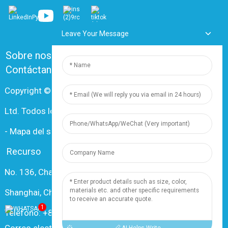
Leave Your Message
Sobre nosotros
Preguntas frecuentes
Contáctanos
Copyright © 2024 Shanghai Dingzun Electric & Cable Co.,
Ltd. Todos los derechos reservados.
-
Mapa del sitio
-
Recursos
Recurso
No. 136, Changxiang Rd., Nanxiang Town, 201802,
Shanghai, China
1
Teléfono: +86 18019377761