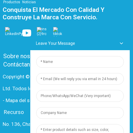
Productos
Noticias
Conquista El Mercado Con Calidad Y
Construye La Marca Con Servicio.
Leave Your Message
Sobre nosotros
Preguntas frecuentes
Contáctanos
Copyright © 2024 Shanghai Dingzun Electric & Cable Co.,
Ltd. Todos los derechos reservados.
-
Mapa del sitio
-
Recursos
Recurso
No. 136, Changxiang Rd., Nanxiang Town, 201802,