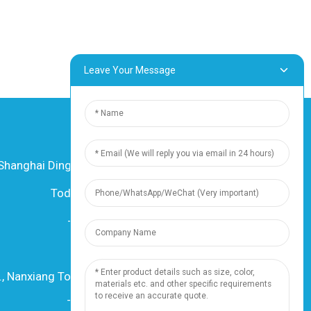
Leave Your Message
hanghai Dingzun Electric & Cable Co., Ltd.
Todos los derechos reservados.
-
Mapa del sitio
-
Recursos
Recurso
., Nanxiang Town, 201802, Shanghai, China
Teléfono: +86 18019377761