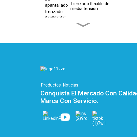
Trenzado flexible de
media tensión...
Trenzado doble de alto
voltaje personalizado...
Cable plano de PEEK –
Cable de hidrógeno...
Cables planos de
automatización de 10
Productos
Noticias
núcleos...
Conquista El Mercado Con Calida
Marca Con Servicio.
Terminal de GNL con
cabezal y criogenia...