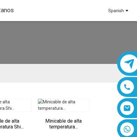
tanos
Spanish
le de alta
Minicable de alta
atura Shi...
temperatura...
8618019377761