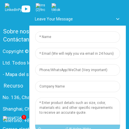
Leave Your Message
Sobre nosotros
Preguntas frecuentes
Contáctanos
Copyright © 2024 Shanghai Dingzun Electric & Cable Co.,
Ltd. Todos los derechos reservados.
-
Mapa del sitio
-
Recursos
Recurso
No. 136, Changxiang Rd., Nanxiang Town, 201802,
Shanghai, China
1
Teléfono: +86 18019377761