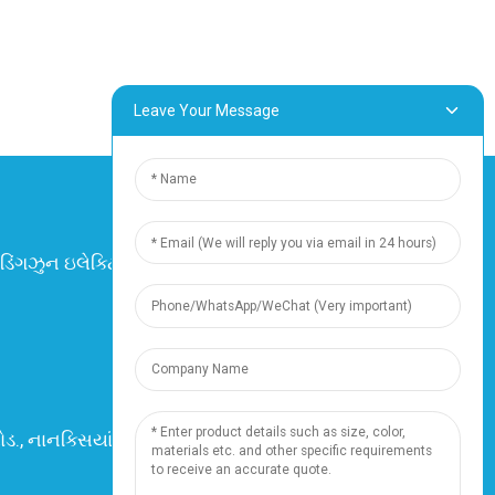
Leave Your Message
ડિંગઝુન ઇલેક્ટ્રિક એન્ડ કેબલ કંપની લિમિટેડ.
સર્વાધિકાર સુરક્ષિત.
-
સાઇટમેપ
-
Resource
સંસાધન
ોડ., નાનક્સિયાંગ ટાઉન, 201802, શાંઘાઈ, ચીન
ટેલિફોન: +86 18019377761