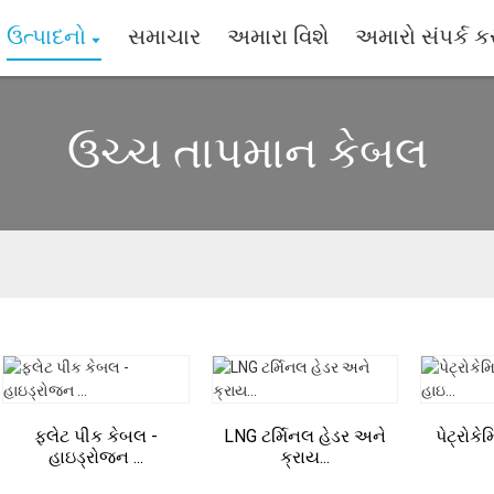
ઉત્પાદનો
સમાચાર
અમારા વિશે
અમારો સંપર્ક ક
ઉચ્ચ તાપમાન કેબલ
ફ્લેટ પીક કેબલ -
LNG ટર્મિનલ હેડર અને
પેટ્રોક
હાઇડ્રોજન ...
ક્રાય...