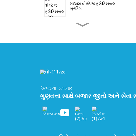
મધ્યમ વોલ્ટેજ ફ્લેક્સિબલ
બ્રેડિંગ...
કસ્ટમ હાઇ વોલ્ટેજ ડબલ
વેણી...
ફ્લેટ પીક કેબલ - હાઇડ્રોજન
કેબલ...
ઓટોમેશન રિબન કેબલ્સ 10
કોર...
ઉત્પાદનો
સમાચાર
ગુણવત્તા સાથે બજાર જીતો અને સેવા સ
LNG ટર્મિનલ હેડર અને
ક્રાયોજેનિક...