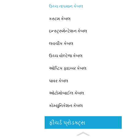
ઉચ્ચ તાપમાન કેબલ
કસ્ટમ કેબલ
ઇન્સ્ટ્રુમેન્ટેશન કેબલ
લવચીક કેબલ
ઉચ્ચ વોલ્ટેજ કેબલ
ઓપ્ટિક ફાઇબર કેબલ
પાવર કેબલ
ઓટોમોબાઈલ કેબલ
કોમ્યુનિકેશન કેબલ
ફીચર્ડ પ્રોડક્ટ્સ