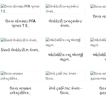
ઉચ્ચ તા
ઉચ્ચ ચોકસાઇ PFA
લેબોરેટરી ઇન્સ્ટ્રુમેન્ટ
પ્રકાર T E...
કેબલ...
રિસર્ચ લેબોરેટરીઝ કેબલ...
ઓટોમોટિવ ન્યૂ એનર્જી
ઓટોમોટિ
વાહન...
ઉચ્ચ તાપમાન
રેલ્વે ટ્રાન્ઝિટ કેબલ -
ઉચ્
ઇલેક્ટ્રોનિક...
ઉચ્ચ...
ફાઇ