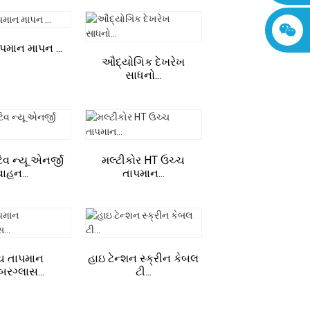
પમાન માપન ...
ઔદ્યોગિક દેખરેખ
સાધનો...
વ ન્યૂ એનર્જી
મલ્ટીકોર HT ઉચ્ચ
વાહન...
તાપમાન...
ચ તાપમાન
હાઇ ટેન્શન સ્ક્રીન કેબલ
બરગ્લાસ...
ટી...