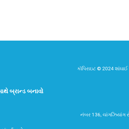
કૉપિરાઇટ © 2024 શાંઘાઈ 
ાથે બ્રાન્ડ બનાવો
નંબર 136, ચાંગઝિયાંગ ર