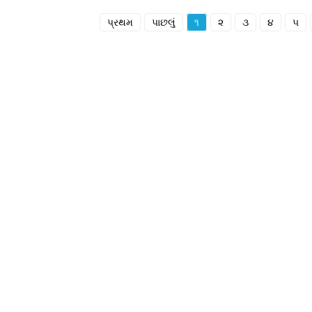
પ્રથમ
પાછલું
૧
૨
૩
૪
૫