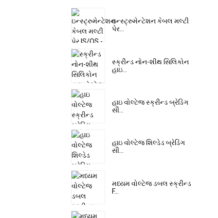
ઇન્સ્ટ્રુમેન્ટેશન કેબલ મલ્ટી
પેર...
સ્ક્રીન્ડ નોન-શીથ સિલિકોન
હાઇ...
હાઇ વોલ્ટેજ સ્ક્રીન્ડ બ્રેડિંગ
સી...
હાઇ વોલ્ટેજ શિલ્ડેડ બ્રેડિંગ
સી...
મધ્યમ વોલ્ટેજ ડબલ સ્ક્રીન્ડ
F...