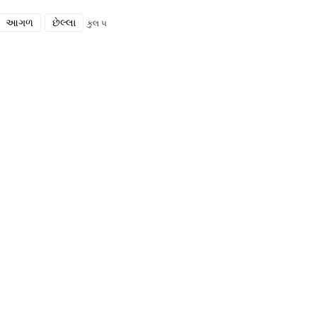
આગળ
છેલ્લા
કુલ ૫