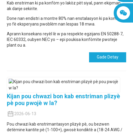
Kab enstriman ki pa konfòm yo lakòz pèt siyal, pann ekipman,
ak danje sekirite.
Done nan endistri a montre 80% nan enstalasyon ki pa konfòm
yo fè eksperyans pwoblèm nan lespas 18 mwa.
Aprann konsekans reyèl lè w pa respekte egzijans EN 50288-7,
IEC 60332, oubyen NEC yo – epi poukisa konfòmite pwoteje
plant ou a.
Gade Detay
Kijan pou chwazi bon kab enstriman plizyè
pè pou pwojè w la?
2026-06-13
Pou chwazi kab enstrimantasyon plizyè pè, ou bezwen
detèmine kantite pè (1-100+), gwosè kondiktè a (18-24 AWG /