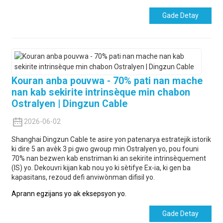
Gade Detay
Kouran anba pouvwa - 70% pati nan mache
nan kab sekirite intrinsèque min chabon
Ostralyen | Dingzun Cable
2026-06-02
Shanghai Dingzun Cable te asire yon patenarya estratejik istorik
ki dire 5 an avèk 3 pi gwo gwoup min Ostralyen yo, pou founi
70% nan bezwen kab enstriman ki an sekirite intrinsèquement
(IS) yo. Dekouvri kijan kab nou yo ki sètifye Ex-ia, ki gen ba
kapasitans, rezoud defi anviwònman difisil yo.
Aprann egzijans yo ak eksepsyon yo.
Gade Detay