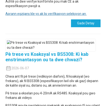
Achtè yo dwe verifye konfòmite pou mak CE a ak
espesifikasyon pwojè a.
Aprann egzijans kle yo ak lis verifikasyon seleksyon an.
Gade Detay
Pè trese vs Koaksyal vs BS5308: Ki kab
enstrimantasyon ou ta dwe chwazi?
2026-06-07
Chwa ant fil pè trese (rediksyon diafoni), fil koaksiyal (wo
frekans), ak fil BS5308 (espesifikasyon lwil oliv ak gaz) depann
de kalite siyal ou, distans ou, ak anviwònman an.
Pè trese a ekselan pou 4-20mA ak RS485. Koaksyal pou gwo
frekans ak videyo.
BS5308 ajoute pwoteksyon mekanik ak evalyasyon IS pou plant