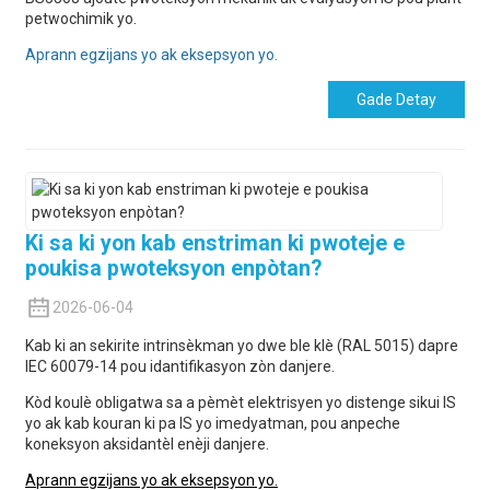
petwochimik yo.
Aprann egzijans yo ak eksepsyon yo.
Gade Detay
Ki sa ki yon kab enstriman ki pwoteje e
poukisa pwoteksyon enpòtan?
2026-06-04
Kab ki an sekirite intrinsèkman yo dwe ble klè (RAL 5015) dapre
IEC 60079-14 pou idantifikasyon zòn danjere.
Kòd koulè obligatwa sa a pèmèt elektrisyen yo distenge sikui IS
yo ak kab kouran ki pa IS yo imedyatman, pou anpeche
koneksyon aksidantèl enèji danjere.
Aprann egzijans yo ak eksepsyon yo.