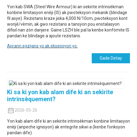
Yon kab SWA (Steel Wire Armour) ki an sekirite intrinsèkman
konbine limitasyon enèji (IS) ak pwoteksyon mekanik (blindage
fil asye). Rezistans kraze jiska 4,000 N/10cm, pwoteksyon kont
wonjè/vèmin, ak gwo rezistans a tansyon pou enstalasyon
difisil nan zòn danjere. Gaine LSZH ble pal la kenbe konfòmite IS
pandan ke blindage a ajoute rezistans.
Aprann egzijans yo ak eksepsyon yo.
Gade Detay
Ki sa ki yon kab alam dife ki an sekirite
intrinsèquement?
2026-05-26
Yon kab alam dife ki an sekirite intrinsèkman konbine limitasyon
enèji (anpeche ignisyon) ak entegrite sikwi a (kenbe fonksyon
pandan dife).