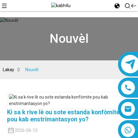
Nouvèl
Lakay
Nouvèl
Ki sa k rive lè ou sote estanda konfòmite
pou kab enstrimantasyon yo?
8618019377761
2026-06-15