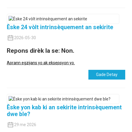
Èske 24 vòlt intrinsèquement an sekirite
2026-05-30
Repons dirèk la se: Non.
Aprann egzijans yo ak eksepsyon yo.
Gade Detay
Èske yon kab ki an sekirite intrinsèquement
dwe ble?
29 me 2026