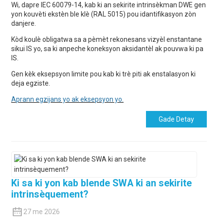
Wi, dapre IEC 60079-14, kab ki an sekirite intrinsèkman DWE gen
yon kouvèti ekstèn ble klè (RAL 5015) pou idantifikasyon zòn
danjere.
Kòd koulè obligatwa sa a pèmèt rekonesans vizyèl enstantane
sikui IS yo, sa ki anpeche koneksyon aksidantèl ak pouvwa ki pa
IS.
Gen kèk eksepsyon limite pou kab ki trè piti ak enstalasyon ki
deja egziste.
Aprann egzijans yo ak eksepsyon yo.
Gade Detay
Ki sa ki yon kab blende SWA ki an sekirite
intrinsèquement?
27 me 2026