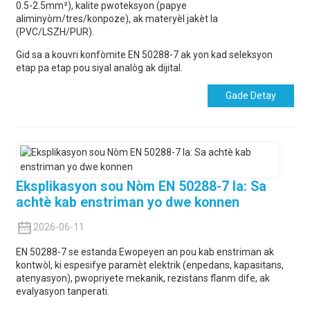
0.5-2.5mm²), kalite pwoteksyon (papye
aliminyòm/tres/konpoze), ak materyèl jakèt la
(PVC/LSZH/PUR).
Gid sa a kouvri konfòmite EN 50288-7 ak yon kad seleksyon
etap pa etap pou siyal analòg ak dijital.
Gade Detay
Eksplikasyon sou Nòm EN 50288-7 la: Sa
achtè kab enstriman yo dwe konnen
2026-06-11
EN 50288-7 se estanda Ewopeyen an pou kab enstriman ak
kontwòl, ki espesifye paramèt elektrik (enpedans, kapasitans,
atenyasyon), pwopriyete mekanik, rezistans flanm dife, ak
evalyasyon tanperati.