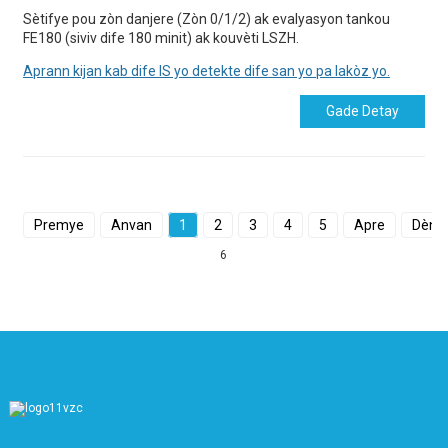
Sètifye pou zòn danjere (Zòn 0/1/2) ak evalyasyon tankou
FE180 (siviv dife 180 minit) ak kouvèti LSZH.
Aprann kijan kab dife IS yo detekte dife san yo pa lakòz yo.
Gade Detay
Premye
Anvan
1
2
3
4
5
Apre
Dèny
6