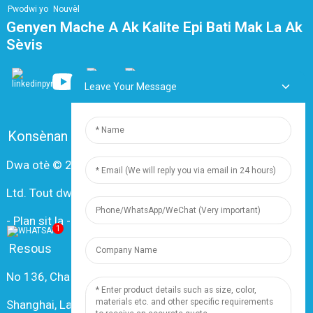
Pwodwi yo
Nouvèl
Genyen Mache A Ak Kalite Epi Bati Mak La Ak
Sèvis
Leave Your Message
Konsènan nou
FAQ
Kontakte nou
Dwa otè © 2024 Shanghai Dingzun Electric & Cable Co.,
Ltd. Tout dwa rezève.
-
Plan sit la
-
Resource
1
Resous
No 136, Changxiang Rd., Nanxiang Town, 201802,
Shanghai, Lachin