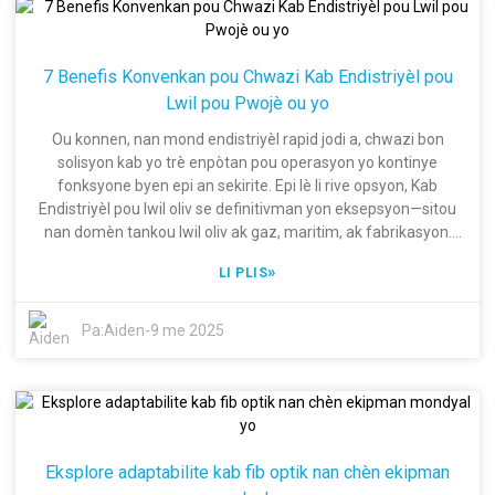
travèse a. Avèk de deseni eksperyans nou kòm yon antrepriz
gwo teknoloji nan nivo nasyonal, nou vrèman metrize atizay
fabrike fil elektrik ak kab, nou konsantre anpil sou inovasyon
7 Benefis Konvenkan pou Chwazi Kab Endistriyèl pou
ak avansman teknolojik. Pwomès nou pou nou bay solisyon
Lwil pou Pwojè ou yo
kab otomobil ki gen bon kalite fè nou vin yon patnè pou biznis
ki vle amelyore liy pwodwi yo. Kidonk, nan blog sa a, ann plonje
Ou konnen, nan mond endistriyèl rapid jodi a, chwazi bon
nan prensipal defi ki vini ak apwovizyonman kab otomobil pou
solisyon kab yo trè enpòtan pou operasyon yo kontinye
mache mondyal yo epi pataje kèk estrateji entelijan pou
fonksyone byen epi an sekirite. Epi lè li rive opsyon, Kab
adrese yo, pou asire ke kalite toujou rete an premye plan nan
Endistriyèl pou lwil oliv se definitivman yon eksepsyon—sitou
chèn ekipman otomobil la!
nan domèn tankou lwil oliv ak gaz, maritim, ak fabrikasyon.
Yon rapò resan ki soti nan MarketsandMarkets predi ke
»
LI PLIS
mache kab endistriyèl mondyal la pral rive nan yon kokenn
$215.5 milya dola an 2026. Poukisa? Oke, se sitou akòz
ogmantasyon depans nan pwojè enfrastrikti ak enèji. Sa a
Pa:
Aiden
-
9 me 2025
vrèman mete aksan sou jan li enpòtan pou chwazi kab ki pa
sèlman satisfè estanda endistri difisil sa yo, men tou ki reziste
kondisyon anviwònman difisil. Isit la nan Shanghai Dingzun
Electric & Cable Co., Ltd., nou gen plis pase 20 ane eksperyans
nan fè fil elektrik ak kab kalite siperyè. Nou tout sou inovasyon
ak rete devan jwèt la. Konsantrasyon nou sou kalite ak
Eksplore adaptabilite kab fib optik nan chèn ekipman
rekonesans nou kòm yon antrepriz gwo teknoloji nasyonal