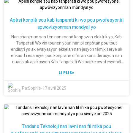
ane eksperyans li nan fabrikasyon fil ak kab elektrik epi li baze
sou eksperyans de deseni. Yon vrè antrepriz gwo teknoloji
nan nivo nasyonal, nou konsakre tèt nou nan inovasyon ak
Apèsi konplè sou kab tanperati ki wo pou pwofesyonèl
avansman teknolojik pou bay kliyan enpòtan nou yo pwodwi
apwovizyonman mondyal yo
ak sèvis Kab Pèsonalize ki gen kalite siperyè. Nou aliyen ak
estanda kalite egzijan yo an senkronizasyon ak tandans
Nan chanjman san fen nan mond konpozan elektrik yo, Kab
endistri yo epi nou toujou reponn a demand k ap chanje nan
Tanperati Wo vin tounen youn nan pi enpòtan pou tout
chèn ekipman mondyal yo, kidonk ranfòse pozisyon nou kòm
endistri yo ak evalyasyon ekselan nan jesyon tèmik serye ak
yon jwè kle nan mache kab pèsonalize a.
efikas. Li esansyèl pou konprann diferan konsiderasyon nan
nuans ak aplikasyon Kab Tanperati Wo paske pwofesyonèl
apwovizyonman mondyal yo ap fè efò pou optimize chèn
»
LI PLIS
ekipman yo ansanm ak ogmante kalite pwodwi a. Blog la ap
chèche elabore ak apèsi konplè sou aspè yo, benefis yo, ak
avansman teknolojik inovatè ki prezan nan kab sa yo pou yo
Pa:
Sophie
-
17 avril 2025
ka fè efò apwovizyonman yo san reflechi twòp. Shanghai
Dingzun Electric & Cable Co., Ltd., jwi plis pase 20 ane estati
kòm yon antrepriz gwo teknoloji nan nivo nasyonal nan
fabrikasyon fil elektrik ak kab. Respekte inovasyon ak
amelyorasyon teknolojik yo se baz konpayi nou an nan bay
kliyan pwodwi kalite siperyè. Kòm nou konprann esans Kab
Tandans Teknoloji nan lavni nan fil mika pou
Tanperati Wo, vizite kijan nou ka ajoute valè nan