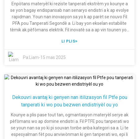
Enpòtans materyèl ki reziste tanperati ekstrèm yo kounye a
se yon bagay endispansab nan senaryo endistri a k ​​ap evolye
rapidman. Youn nan inovasyon sa yo k ap parèt se nouvo Fil
PFA pou Tanperati Segondè a. Li bay yon ekselan estabilite
tèmik ak pèfòmans elektrik. Fil inovatè sa a ap vin tounen yon
revolisyonè nan endistri ayewospasyal, otomobil,
»
LI PLIS
telekominikasyon ak lòt endistri yo, kote pèfòmans segondè
pa negosyab. Plis endistri a anvi pwodiktivite ak fyab, se plis li
bezwen enfòmasyon sou tandans émergentes ak Fil PFA pou
Pa:
Liam
-
15 mas 2025
Tanperati Segondè pou estrateji acha mondyal yo. Nan
Shanghai Dingzun Special Wire and Cable Co., Ltd., nou nan
premye liy teknolojik nan avansman sa a. Nou konsidere kòm
youn nan pi bon konpayi yo nan kenbe kalite ak inovasyon Fil
PFA pou Tanperati Segondè li yo, nou pran swen tout solisyon
ki asosye ak fil kalite siperyè. Li pral diskite sou divès tandans
Dekouvri avantaj ki genyen nan itilizasyon fil Ptfe pou
ak inovasyon alantou materyèl kritik sa a pou bay ofisye
tanperati ki wo pou bezwen endistriyèl ou yo
akizisyon yo enfòmasyon ki pral pèmèt yo pran desizyon ki
saj ki amelyore operasyon yo. Antre lib nan gwo devlopman
Kounye a plis pase tout tan, ogmantasyon materyèl serye ak
yo ki ta trè esansyèl pou estrateji acha mondyal nan domèn Fil
pèfòmans wo ap domine endistri a. Fil PTFE pou tanperati wo
PFA pou Tanperati Segondè.
se youn nan sa yo ki pi souvan tonbe anba kategori sa a. Li te
espesyalman fèt pou anviwònman ki gen tanperati wo, epi li