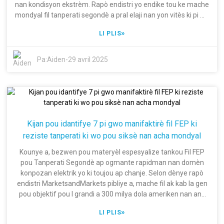
jeneral nan lojistik mondyal la. Nou la pou ede biznis yo pran
nan kondisyon ekstrèm. Rapò endistri yo endike tou ke mache
devan nan yon peyizaj k ap vin pi konpetitif.
mondyal fil tanperati segondè a pral elaji nan yon vitès ki pi wo
akòz aplikasyon anpil nan sektè ayewospasyal, otomobil ak
»
LI PLIS
enèji. Nan tout materyèl ki disponib yo, Fil Tanperati Segondè
PFA a renome pou karakteristik inik li yo ki gen ladan estabilite
tèmik eksepsyonèl li, rezistans chimik ak dirabilite pou endistri
Pa:
Aiden
-
29 avril 2025
ki gen kondisyon operasyonèl trè strik. Pandan plis pase de
deseni, Shanghai Dingzun Electric & Cable Co., Ltd. te pratike
transfè inovatè sa a nan pwodiksyon kalite siperyè e kounye a
li espesyalize nan fabrikasyon fil elektrik ak kab klas segondè,
tankou Fil Tanperati Segondè PFA. Kòm li defini kòm yon
antrepriz nasyonal gwo teknoloji, nou toujou ap pouswiv
Kijan pou idantifye 7 pi gwo manifaktirè fil FEP ki
amelyorasyon teknolojik pou pwodwi trè konpetitif ki pote pi
reziste tanperati ki wo pou siksè nan acha mondyal
wo estanda endistri yo. Lè yo itilize Fil Tanperati Segondè PFA,
achtè mondyal yo pral fè eksperyans non sèlman pèfòmans
Kounye a, bezwen pou materyèl espesyalize tankou Fil FEP
siperyè nan pwodwi sa a, men yo pral otomatikman asosye
pou Tanperati Segondè ap ogmante rapidman nan domèn
tèt yo ak yon manifakti dedye a reenvesti nan kalite ak
konpozan elektrik yo ki toujou ap chanje. Selon dènye rapò
inovasyon pou yon mache elektrik ki toujou ap grandi.
endistri MarketsandMarkets pibliye a, mache fil ak kab la gen
pou objektif pou l grandi a 300 milya dola ameriken nan ane
2025 akòz ogmantasyon automatisation ak avansman
»
LI PLIS
teknolojik nan plizyè endistri. Fil FEP pou Tanperati Segondè,