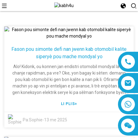
Fason pou simonte defi nan jwenn kab otomobil kalite
siperyè pou mache mondyal yo
Alo! Kidonk, ou konnen jan endistri otomobil mondyal la ap
chanje rapidman, pa vre? Oke, yon bagay ki sèten: demann
pou kab otomobil ki gen bon kalite a nan pik li. Ofiramezi
machin yo ap vin pi entelijan e pi avanse, li trè enpòtan pou
gen koneksyon elektrik serye ki pa sèlman fonksyone byen
men ki satisfè tou estanda sekirite yo. Men, ann onèt, jwenn
8618019377761
»
LI PLIS
kab otomobil ki gen bon kalite pa fasil pou manifaktirè yo ak
founisè yo. Yo dwe fè fas ak bagay tankou monte desann nan
pri matyè premyè, yon pakèt règleman strik, ak bezwen
Pa:
Sophie
-
13 me 2025
konstan pou inovasyon. Sa ka vrèman strese pou konpayi k ap
eseye kenbe pwodwi yo nan pi bon nivo. Nan Shanghai
Dingzun Electric & Cable Co., Ltd., nou konprann sa w ap