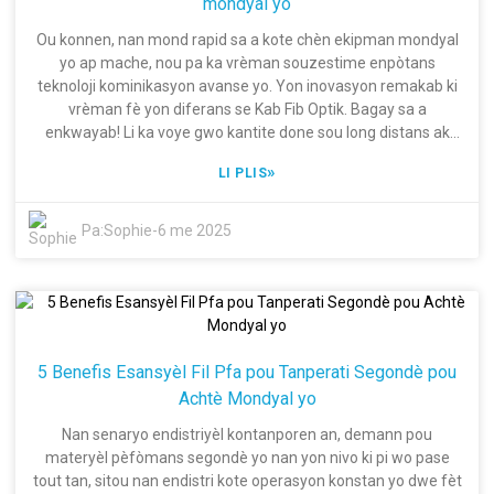
mondyal yo
vrèman fè nou diferan. Pandan endistri yo ap deplase nan
direksyon solisyon ki pi dirab ak rezistan, benefis Kab
Ou konnen, nan mond rapid sa a kote chèn ekipman mondyal
Endistriyèl pou lwil oliv yo ap vin pi klè pase tout tan.
yo ap mache, nou pa ka vrèman souzestime enpòtans
Seryezman, kalite kab sa a pa sèlman bay pi bon pèfòmans
teknoloji kominikasyon avanse yo. Yon inovasyon remakab ki
men tou li ekonomize sou depans. Li fèt pou sipòte difikilte
vrèman fè yon diferans se Kab Fib Optik. Bagay sa a
aplikasyon ki mande anpil, sa ki finalman mennen nan fini
enkwayab! Li ka voye gwo kantite done sou long distans ak
pwojè ki pi an sekirite e ki pi efikas.
vitès zèklè, se poutèt sa li vin tounen yon jwè kle nan
»
LI PLIS
enfrastrikti modèn nou an. Li kenbe liy kominikasyon yo gran
ouvè ant biznis yo, founisè yo ak kliyan yo toupatou sou glòb
la. Epi avèk mache mondyal yo k ap grandi ak demann pou
Pa:
Sophie
-
6 me 2025
koneksyon enstantane k ap monte an flèche, li trè enpòtan
pou konpayi yo byen konprann kijan Kab Fib Optik ka versatile
ak itil si yo vle reyisi nan anviwònman sa a ki toujou ap chanje.
Nan Shanghai Dingzun Electric & Cable Co., Ltd., nou konprann
nèt kijan Kab Fib Optik enpòtan pou lavni kominikasyon nan
chèn ekipman yo. Avèk 20 ane eksperyans kòm yon antrepriz
5 Benefis Esansyèl Fil Pfa pou Tanperati Segondè pou
gwo teknoloji, nou tout sou pouse limit yo lè li rive inovasyon
Achtè Mondyal yo
ak avansman teknolojik. Objektif nou? Pou bay pwodwi ak
sèvis premye klas ki vrèman satisfè bezwen kliyan nou yo ki
Nan senaryo endistriyèl kontanporen an, demann pou
gen anpil valè. Lè nou fouye pi fon nan sa Kab Fib Optik ka fè,
materyèl pèfòmans segondè yo nan yon nivo ki pi wo pase
nou vle montre kijan li amelyore efikasite, fyab, ak pèfòmans
tout tan, sitou nan endistri kote operasyon konstan yo dwe fèt