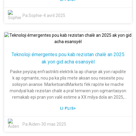
bon rezistans tèmik ak estabilite chimik yo. Sa montre
konbyen fil pèfòmans wo ki nesesè pou satisfè estanda
fabrikasyon strik ak globalman aksepte ki depann non sèlman
Pa:
Sophie
-
4 avril 2025
de fyab men tou de adaptabilite a anviwònman ekstrèm. Nan
Shanghai Dingzun Electric & Cable Co., Ltd., nou konnen li
konplike pou jwenn fil PTFE ki reziste tanperati wo nan mond
rapid sa a. Antanke yon antrepriz nasyonal ki gen de deseni
istwa, nou konsantre sou inovasyon pwodwi ak avansman
teknolojik pou asire pwodwi nou yo satisfè otank posib atant
Teknoloji émergentes pou kab rezistan chalè an 2025
kliyan nou yo ki toujou ap mande anpil. Men, li enpòtan anpil
ak yon gid acha esansyèl
pou manifaktirè yo toujou kapab simonte defi
apwovizyonman materyèl, konfòmite avèk estanda endistri
Paske peyizaj enfrastrikti elektrik la ap chanje ak yon rapidite
yo, ak garanti kalite pou kenbe yon avantaj konpetitif pandan
k ap ogmante, nou pa ka plis mete aksan sou nesesite pou
y ap konfòme yo ak pi wo estanda yo.
solisyon avanse. MarketsandMarkets fèk rapòte ke mache
mondyal kab rezistan chalè a pral temwen yon ogmantasyon
remakab epi pran yon valè estime a XX milya dola an 2025,
akòz bezwen sekirite ak fyab k ap ogmante san rete nan
»
LI PLIS
aplikasyon endistriyèl yo. Bezwen k ap ogmante pou
konfòmite regilasyon ak efikasite enèji prezante plis anfaz
sou Kab Rezistan Chalè jodi a pase tout tan anvan. Fèt pou
Pa:
Aiden
-
30 mas 2025
andirans tanperati ekstrèm epi bay pi bon pèfòmans, kab sa
yo endispansab nan konstriksyon, ayewospasyal, ak