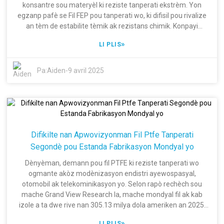
premye etap li yo, pral gide estrateji a pou asire ke nou pa
konsantre sou materyèl ki reziste tanperati ekstrèm. Yon
sèlman rete ajou ak amelyorasyon nan endistri a, men tou
egzanp pafè se Fil FEP pou tanperati wo, ki difisil pou rivalize
pou nou dirije ak solisyon dènye kri nan materyèl elektrik yo.
an tèm de estabilite tèmik ak rezistans chimik. Konpayi
MarketsandMarkets fèk anonse, nan rapò li a, ke demann pou
»
LI PLIS
kab ki reziste rouye pou tanperati wo pral prensipal motè
kwasans atravè mache fil tanperati wo a globalman ant 2022
ak 2027. Se poutèt sa, endistri tankou ayewospasyal,
Pa:
Aiden
-
9 avril 2025
otomobil ak elektwonik ap bezwen materyèl ki gen pi gwo
pèfòmans pou satisfè debaz operasyonèl yo. Nan tèt peyizaj
sa a ki ap chanje rapidman e ki toujou ap defi a, gen Shanghai
Dingzun Electric&Cable Co., Ltd., ki gen 20 ane eksperyans
nan fabrikasyon fil elektrik ak kab. Antanke yon antrepriz
nasyonal ki gen gwo teknoloji, nou konprann espesifikasyon
Difikilte nan Apwovizyonman Fil Ptfe Tanperati
gwo teknoloji nesesè ke Fil FEP pou tanperati wo egzije, ki pa
Segondè pou Estanda Fabrikasyon Mondyal yo
sèlman satisfè men depase estanda endistri yo. Volonte
kolektif nou an ak efò nou anvè inovasyon ak avansman
Dènyèman, demann pou fil PTFE ki reziste tanperati wo
teknolojik se efò pou bay pwodwi kalite siperyè pou satisfè
ogmante akòz modènizasyon endistri ayewospasyal,
gou ak bezwen kliyan sa yo nan yon mache mondyal ki de pli
otomobil ak telekominikasyon yo. Selon rapò rechèch sou
zan pli konpetitif.
mache Grand View Research la, mache mondyal fil ak kab
izole a ta dwe rive nan 305.13 milya dola ameriken an 2025,
alòske fil espesyal tankou PTFE ta dwe jwi yon gwo pati akòz
»
LI PLIS