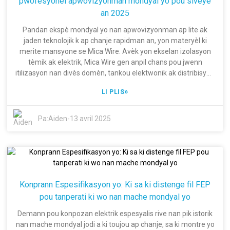
pwofesyonèl apwovizyonman mondyal yo pou siveye
apwovizyonman ou lè nou peye atansyon sou kijan ekselans
an 2025
satisfè objektif li nan asire ou chwazi bon solisyon kab pou
bezwen aplikasyon yo.
Pandan ekspè mondyal yo nan apwovizyonman ap lite ak
jaden teknolojik k ap chanje rapidman an, yon materyèl ki
merite mansyone se Mica Wire. Avèk yon ekselan izolasyon
tèmik ak elektrik, Mica Wire gen anpil chans pou jwenn
itilizasyon nan divès domèn, tankou elektwonik ak distribisyon
enèji elektrik. Selon rapò MarketsandMarkets ki te pibliye
»
LI PLIS
dènyèman an, mache mondyal Mica Wire a prevwa pou
grandi nan yon CAGR 5.1% ant 2021 ak 2025, tout gras a
ogmantasyon prevwa nan demann pou materyèl izolasyon
Pa:
Aiden
-
13 avril 2025
wo nivo nan aplikasyon sofistike. Tandans sa a mete aksan
sou enpòtans pou nou pran devan sou devlopman nan yon
mache konsa ki an devlopman men ki enpòtan. Sa fè de
deseni depi Shanghai Dingzun Electric & Cable Co. Ltd. te
konsakre efò li nan pwodiksyon fil elektrik ak kab, ak yon
anfaz kontinyèl sou rechèch ak avansman teknolojik.
Konprann Espesifikasyon yo: Ki sa ki distenge fil FEP
Angajman nou anvè pwodwi kalite siperyè te fè nou vin
pou tanperati ki wo nan mache mondyal yo
rekonèt kòm yon antrepriz gwo teknoloji nan nivo nasyonal, ki
pare pou sèvi kliyan estime yo. Pou ane 2025 la,
Demann pou konpozan elektrik espesyalis rive nan pik istorik
konsantrasyon nou sou fil mika, pami lòt aplikasyon ki nan
nan mache mondyal jodi a ki toujou ap chanje, sa ki montre yo