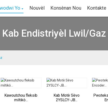
wodwi Yo
Nouvèl
Konsènan Nou
Kontakte
Kab Endistriyèl Lwil/Gaz
az
Kawoutchou fleksib
Kab Motè Sèvo
Pwoteks
miltikò...
2YSLCY-JB...
En