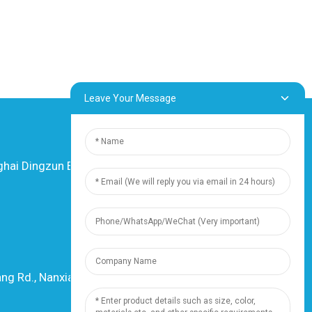
Leave Your Message
i Dingzun Electric & Cable Co., Ltd. Tout
dwa rezève.
-
Plan sit la
-
Resource
Resous
ng Rd., Nanxiang Town, 201802, Shanghai,
Lachin