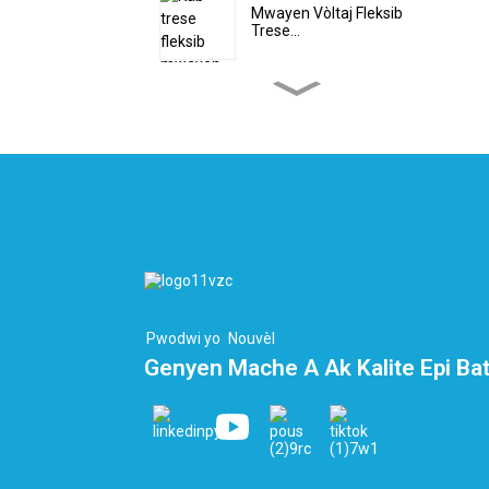
Mwayen Vòltaj Fleksib
Trese...
Koutim Segondè Vòltaj
Doub Trese...
Kab PEEK plat – Kab
Idwojèn...
Kab Riban Otomatizasyon
10 Nwayo...
Pwodwi yo
Nouvèl
Genyen Mache A Ak Kalite Epi Bat
Header Tèminal LNG ak
Cryogenic...