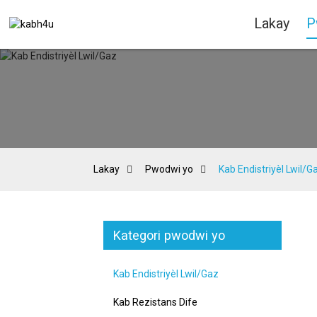
Lakay
P
Lakay
Pwodwi yo
Kab Endistriyèl Lwil/G
Kategori pwodwi yo
Kab Endistriyèl Lwil/Gaz
Kab Rezistans Dife