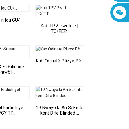
n lou CU/...
Kab TPV Pwoteje |
TC/FEP...
Kab Odinatè Plizyè Pè...
-Si Silicone
ntwòl ...
 Endistriyèl
19 Nwayo ki An Sekirite
YCY TP...
kont Dife Blinded ...