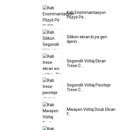
Kab Enstrimantasyon
Plizyè Pè...
Silikon ekran ki pa gen
djenn...
Segondè Vòltaj Ekran
Trese C...
Segondè Vòltaj Pwoteje
Trese C...
Mwayen Vòltaj Doub Ekran
F...