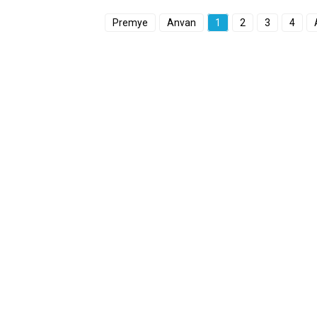
Premye
Anvan
1
2
3
4