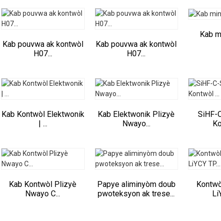
Kab mi
Kab pouvwa ak kontwòl
Kab pouvwa ak kontwòl
H07...
H07...
Kab Kontwòl Elektwonik
Kab Elektwonik Plizyè
SiHF-C
| ...
Nwayo...
Ko
Kab Kontwòl Plizyè
Papye aliminyòm doub
Kontwòl
Nwayo C...
pwoteksyon ak trese...
Li