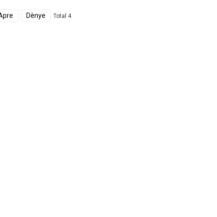
Apre
Dènye
Total 4