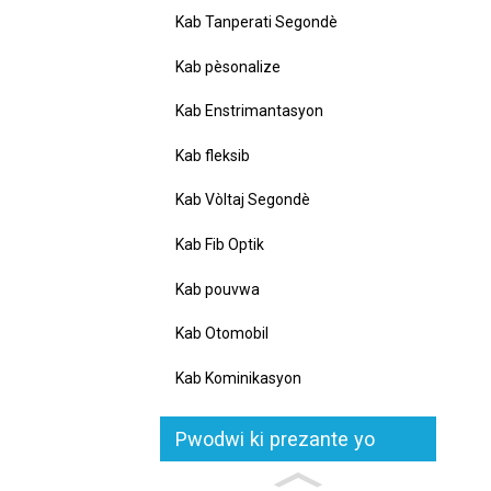
Kab Tanperati Segondè
Kab pèsonalize
Kab Enstrimantasyon
Kab fleksib
Kab Vòltaj Segondè
Kab Fib Optik
Kab pouvwa
Kab Otomobil
Kab Kominikasyon
Pwodwi ki prezante yo