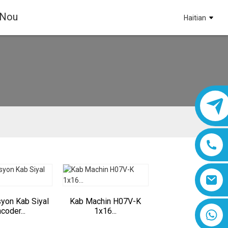
 Nou
Haitian
yon Kab Siyal
Kab Machin H07V-K
coder...
1x16...
8618019377761