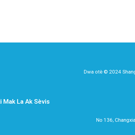
Dwa otè © 2024 Shangha
i Mak La Ak Sèvis
No 136, Changxia