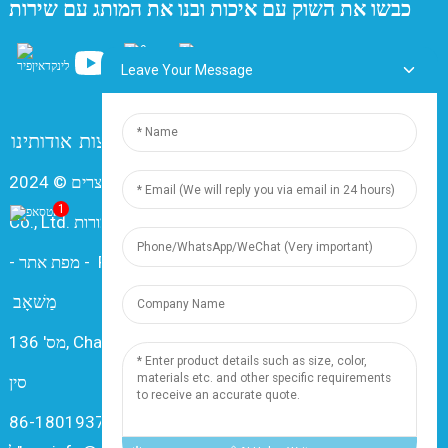
כבשו את השוק עם איכות ובנו את המותג עם שירות
Leave Your Message
צרו קשר
שאלות נפוצות
אודותינו
זכויות יוצרים © 2024 Shanghai Dingzun Electric & Cable
1
Co., Ltd. כל הזכויות שמורות
Resource
-
מפת אתר
-
מַשׁאָב
מס' 136, Changxiang Rd., Nanxiang Town, 201802, שנחאי,
סין
טלפון: 86-18019377761+