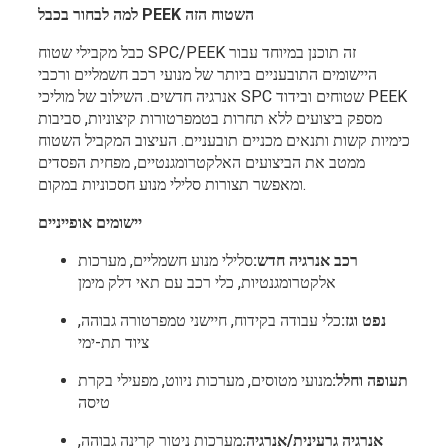
למה לבחור בכבל PEEK השטוח הזה
כבל מקבילי שטוח SPC/PEEK זה תוכנן במיוחד עבור
היישומים התובעניים ביותר של מנועי רכב חשמליים ורכבי
אנרגיה חדשים. השילוב של מוליכי SPC שטוחים ובידוד PEEK
מספק ביצועים ללא תחרות בטמפרטורות קיצוניות, סביבות
כימיות קשות ותנאים מכניים תובעניים. העיצוב המקביל השטוח
ממטב את הביצועים האלקטרומגנטיים, מפחית הפסדים
ומאפשר תצורות סלילי מנוע חסכוניות במקום.
יישומים אופייניים
רכב אנרגיה חדש:
סלילי מנוע חשמליים, מערכות
אלקטרומגנטיות, כלי רכב עם תאי דלק מימן
נפט וגז:
כלי עבודה בקידוח, חיישני טמפרטורה גבוהה,
ציוד תת-ימי
תעופה וחלל:
מנועי מטוסים, מערכות ניווט, מפעילי בקרת
טיסה
אנרגיה גרעינית/אנרגיה:
מערכות ניטור קרינה גבוהה,