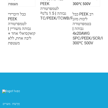
PEEK
לטמפרטורה
גבוהה | 1.5 מ"מ²
כבל PEEK רב
כבל היברידי
TC/PEEK/TCWB/PEEK
ליבות מוגן
PEEK
PE שטוח
בטמפרטורה
לטמפרטורה
ן
גבוהה |
גבוהה משוריין |
S
4x20AWG
קואקסיאלי אחד +
י
SPC/PEEK/SCR/PE
ליבה אחת, ללא
י
300℃ 500V
מעטפת
ה
ע
י
חֲדָשׁוֹת
מוצרים