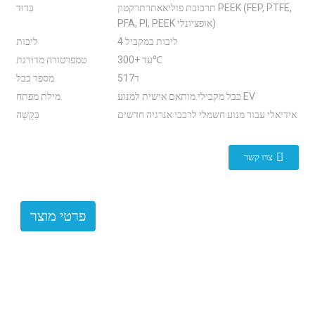
תרכובת פוליאאתרתרקטון PEEK (FEP, PTFE,
בִּדוּד
PFA, PI, PEEK אופציונלי)
4 ליבות במקביל
ליבות
עד +300℃
טמפרטורה מדורגת
ד517
מספר כבל
כבל מקבילי מותאם אישית למנוע EV
מילת מפתח
אידיאלי עבור מנוע חשמלי לרכבי אנרגיה חדשים
בַּקָשָׁה
צרו קשר
פרטי מוצר