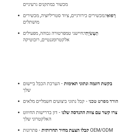
מכשור במתקנים גרעיניים
רְפוּאִי:
מכשירים כירורגיים, ציוד סטריליזציה, מכשירים
מושתלים
תַעֲשִׂיָתִי:
חיישני טמפרטורה גבוהה, מפעילים
אלקטרומגנטיים, רובוטיקה
בקשת דוגמה ונתוני תאימות
- הערכת הכבל ביישום
שלך
הורד מפרט טכני
- קבל נתוני ביצועים חשמליים מלאים
צרו קשר עם צוות ההנדסה שלנו
- דון בדרישות החיווט
האלקטרוני שלך
קבלו הצעת מחיר תחרותית
- פתרונות OEM/ODM