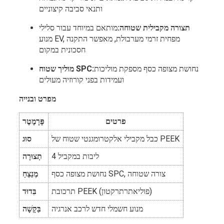
ותנאי סביבה קיצוניים
תצורה מקבילית שטוחה:
מותאם במיוחד עבור סלילי
מנוע EV, מפחית זרמי מערבולת, מאפשר התקנה
חסכונית במקום
נחושת מצופה כסף מספקת מוליכות
מוליך שטוח SPC:
ועמידות בפני קורוזיה מעולים
מפרט ובנייה
פרטים
פָּרָמֶטֶר
כבל מקבילי אלקטרומגנטי שטוח של PEEK
סוּג
4 ליבות במקביל
תְצוּרָה
נחושת מצופה כסף SPC, צורה שטוחה
מְנַצֵחַ
תרכובת PEEK (פוליאתרתרקטון)
בִּדוּד
מנוע חשמלי חדש לרכב אנרגיה
בַּקָשָׁה