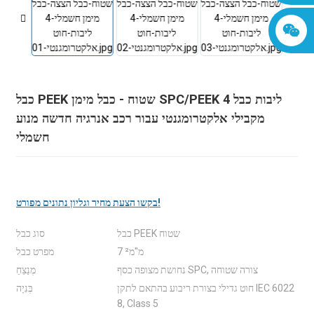
כבל PEEK שטוח - כבל מימן SPC/PEEK 4 ליבות כבל
מקבילי אלקטרומגנטי עבור רכב אנרגיה חדשה מנוע
חשמלי
בקשו הצעת מחיר וגליון נתונים מפורט!
כבל PEEK שטוח
סוג כבל
7 מ"מ²
מפרט כבל
נחושת מצופה כסף SPC, צורה שטוחה
מְנַצֵחַ
חוט גדילי בצורת ריבוע בהתאם לתקן IEC 6022
בְּנִיָה
8, Class 5