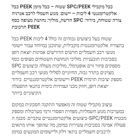
כבל PEEK שטוח – כבל מימן SPC/PEEK כבל מקבילי
אלקטרומגנטי 4 ליבות – יישום: מנוע חשמלי לרכב אנרגיה
חדשה, מוליך: נחושת מצופה כסף SPC צורה שטוחה, בידוד:
תרכובת PEEK
כבל PEEK שטוח בעל ביצועים גבוהים זה כולל 4 ליבות
בתצורה אלקטרומגנטית מקבילית, שתוכנן במיוחד עבור יישומי
מנועי רכב חשמליים חדשים הדורשים אמינות יוצאת דופן
בסביבות תובעניות. מוליכי הנחושת השטוחים מצופים כסף
SPC מספקים פיזור זרם אופטימלי, מוליכות מעולה וביצועים
מצוינים בתדר גבוה, החיוניים לסלילי מנועי רכב חשמליים
ויישומים אלקטרומגנטיים. בידוד PEEK מספק יציבות תרמית
יוצאת דופן, חוזק מכני ועמידות כימית בתנאי ההפעלה
הקיצוניים ביותר.
עיצוב מקבילי שטוח זה מאפשר התקנה חסכונית במקום
במערכות מנוע חשמליות, מפחית הפסדי זרמי מערבולת ומספק
ביצועים אלקטרומגנטיים עקביים. מבנה ה-SPC/PEEK מבטיח
פעולה אמינה בסביבות עשירות במימן, מה שהופך אותו מתאים
לרכבים חשמליים בתאי דלק וליישומים המונעים במימן.