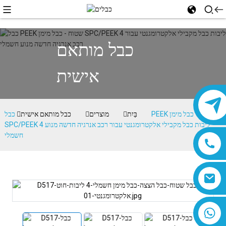
כבל מותאם
אישית
בַּיִת
מוצרים
כבל מותאם אישית
כבל PEEK שטוח - כבל מימן
SPC/PEEK 4 ליבות כבל מקבילי אלקטרומגנטי עבור רכב אנרגיה חדשה מנוע
חשמלי
8618019377761