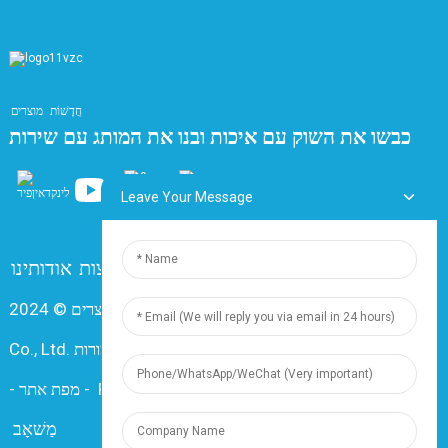
חֲדָשׁוֹת
מוצרים
כבשו את השוק עם איכות ובנו את המותג עם שירות
Leave Your Message
צרו קשר
שאלות נפוצות
אודותינו
זכויות יוצרים © 2024 Shanghai Dingzun Electric & Cable
Co., Ltd. כל הזכויות שמורות
Resource
-
מפת אתר
-
מַשׁאָב