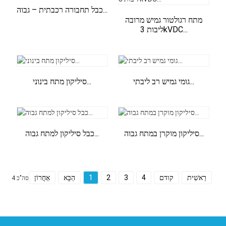
כבל תחבורה רכבתית – גבוה...
מתח רגולטור גמיש מרובה
ליבות 3kVDC...
גומי גמיש רב ליבתי...
סיליקון מתח בינוני...
סיליקון מוקרן במתח גבוה...
כבל סיליקון למתח גבוה...
רֵאשִׁית
קודם
4
3
2
1
הַבָּא
אַחֲרוֹן
סה"כ 4