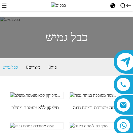
כבל גמיש
בַּיִת
מוצרים
כבל גמיש
צמה מסוככת במתח גבוה...
סיליקון ללא מעטפת מוצלב...
8618019377761