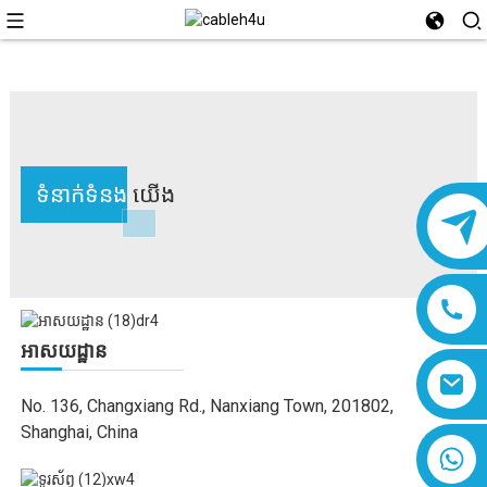
ទំនាក់ទំនង
យើង
អាសយដ្ឋាន
No. 136, Changxiang Rd., Nanxiang Town, 201802,
Shanghai, China
៨៦១៨០១៩៣៧៧៧៦១