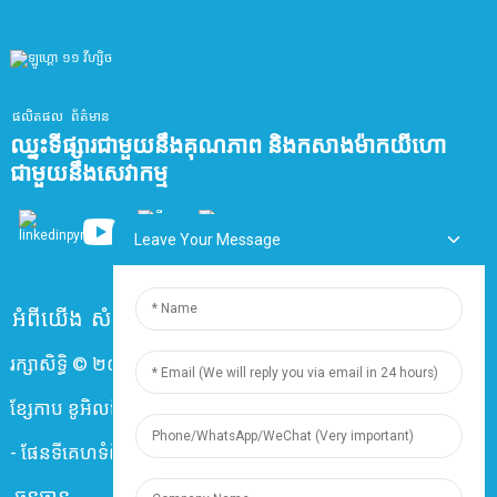
ផលិតផល
ព័ត៌មាន
ឈ្នះទីផ្សារជាមួយនឹងគុណភាព និងកសាងម៉ាកយីហោ
ជាមួយនឹងសេវាកម្ម
Leave Your Message
អំពីយើង
សំណួរដែលសួរញឹកញាប់
ទំនាក់ទំនងមកយើងខ្ញុំ
រក្សាសិទ្ធិ © ២០២៤ ក្រុមហ៊ុន សៀងហៃ ឌីងហ្សុន អេឡិចត្រូនិច និង
ខ្សែកាប ខូអិលធីឌី។ រក្សាសិទ្ធិគ្រប់យ៉ាង
-
ផែនទីគេហទំព័រ
-
Resource
ធនធាន