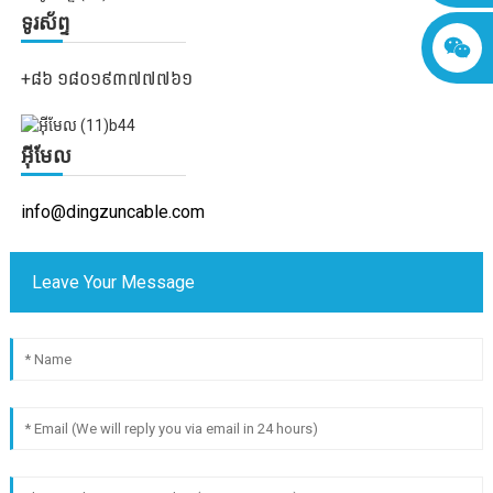
ទូរស័ព្ទ
+៨៦ ១៨០១៩៣៧៧៧៦១
អ៊ីមែល
info@dingzuncable.com
Leave Your Message