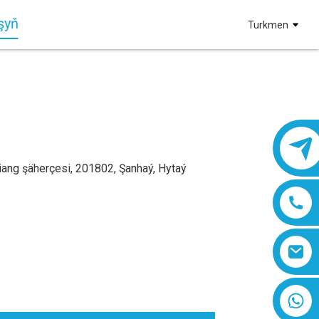
şyň
Turkmen
iang şäherçesi, 201802, Şanhaý, Hytaý
8618019377761