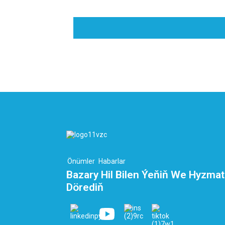
Önümler
Habarlar
Bazary Hil Bilen Ýeňiň We Hyzmat
Dörediň