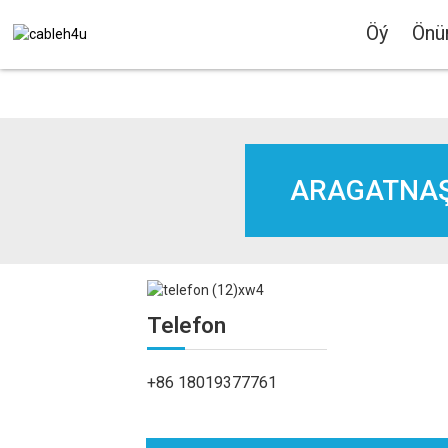
Öý
Önü
ARAGATNA
Telefon
+86 18019377761