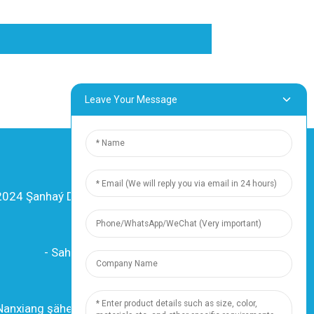
Leave Your Message
024 Şanhaý Dingzun Elektrik we Kabel Ko.,
Ltd. Ähli hukuklar goralandyr
-
Sahypanyň kartasy
-
Resource
Resurs
 Nanxiang şäherçesi, 201802, Şanhaý, Hytaý